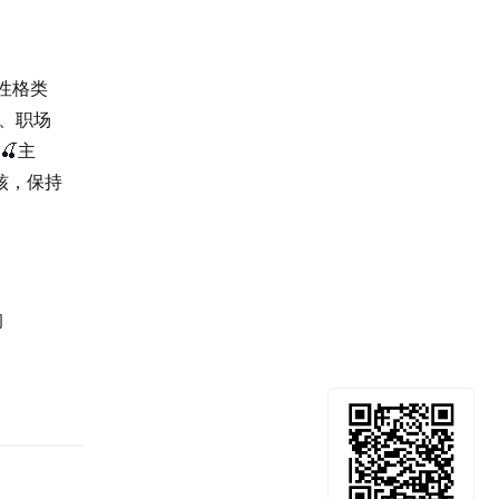
I性格类
师、职场
🍒主
核，保持
询