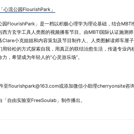
「心流公园FlourishPark」
园FlourishPark」是一档以积极心理学为理论基础，结合MBT
与西方玄学工具人类图的视频播客节目。由MBTI国际认证施测
练Clare小克姐姐和内容策划及节目制作人、人类图解读师车厘子
们用轻松的方式探索自我，用真正的联结治愈生活，传递专业内
命力，希望成为年轻人的“心灵游乐场”。
至flourishpark@163.com或添加微信小助理cherryonsite咨
「自由实验室FreeSoulab」制作播出。