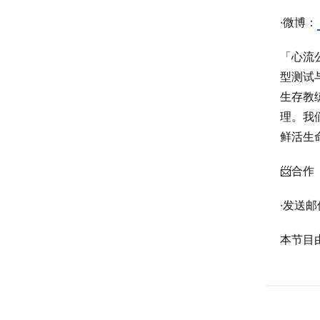
·微博：
「心流公
型测试
生存教
理。我
鲜活生
📨合作
·发送邮件
本节目由