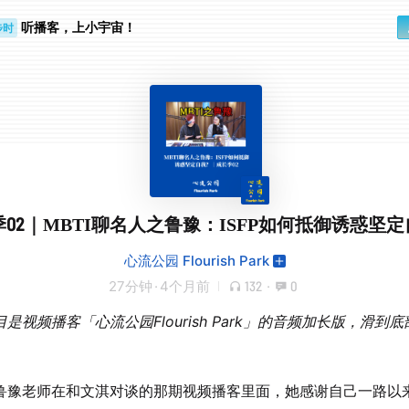
步时
听播客，上小宇宙！
勤路上
02｜MBTI聊名人之鲁豫：ISFP如何抵御诱惑坚
心流公园 Flourish Park
27分钟
·
4个月前
132
·
0
是视频播客「心流公园Flourish Park」的音频加长版，滑到
鲁豫老师在和文淇对谈的那期视频播客里面，她感谢自己一路以来