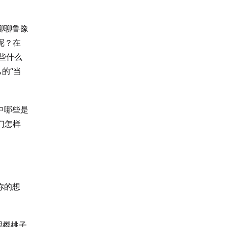
聊聊鲁豫
呢？在
些什么
的“当
中哪些是
们怎样
你的想
理樱桃子