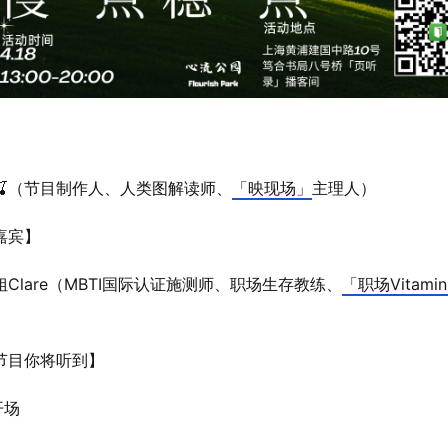
】
🍒（节目制作人、人类图解读师、
「映现场」
主理人）
嘉宾】
Clare（MBTI国际认证施测师、职场生存教练、
「职场Vitami
节目你将听到】
开场