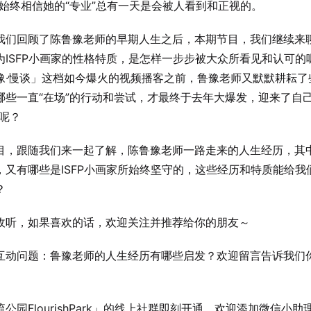
也始终相信她的“专业”总有一天是会被人看到和正视的。
我们回顾了陈鲁豫老师的早期人生之后，本期节目，我们继续来
为ISFP小画家的性格特质，是怎样一步步被大众所看见和认可的
豫·慢谈」这档如今爆火的视频播客之前，鲁豫老师又默默耕耘了
哪些一直“在场”的行动和尝试，才最终于去年大爆发，迎来了自己
”呢？
目，跟随我们来一起了解，陈鲁豫老师一路走来的人生经历，其
，又有哪些是ISFP小画家所始终坚守的，这些经历和特质能给我
？
迎收听，如果喜欢的话，欢迎关注并推荐给你的朋友～
期互动问题：鲁豫老师的人生经历有哪些启发？欢迎留言告诉我们
流公园FlourishPark」的线上社群即刻开通，欢迎添加微信小助