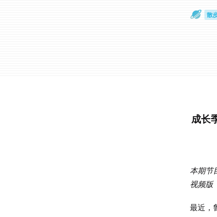
散
通
成长季
本期节目
视频版
最近，