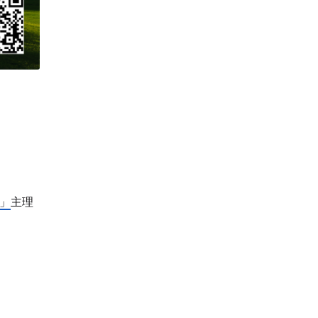
n」
主理