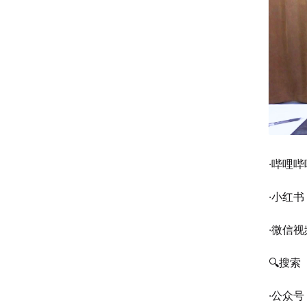
·哔哩哔
·小红书
·微信视
🔍搜索
·公众号：