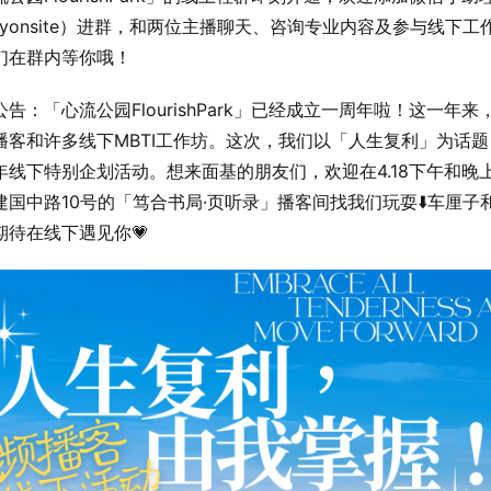
rryonsite）进群，和两位主播聊天、咨询专业内容及参与线下工
们在群内等你哦！
公告：「心流公园FlourishPark」已经成立一周年啦！这一年来
播客和许多线下MBTI工作坊。这次，我们以「人生复利」为话
年线下特别企划活动。想来面基的朋友们，欢迎在4.18下午和晚
建国中路10号的「笃合书局·页听录」播客间找我们玩耍⬇️车厘子
期待在线下遇见你💗