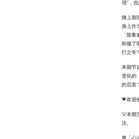
强”，
继上期
身上作
「陈鲁
和做了
打之年
本期节
变化的
的启发
💗欢
💡本
法。
💬「心