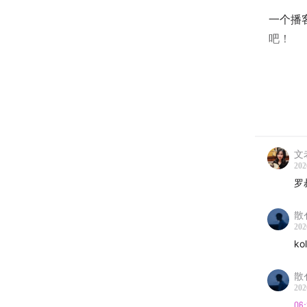
一个播
吧！​
/Show 
02:00
消
文
202
04:03
从
罗
06:08
从
散
202
08:09
追
k
10:46
从
散
202
13:27
打
06