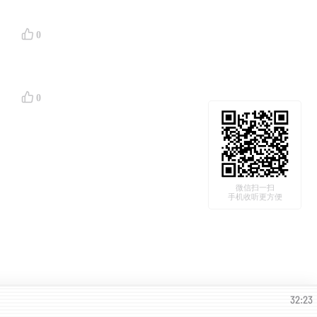
0
0
微信扫一扫
手机收听更方便
32:23