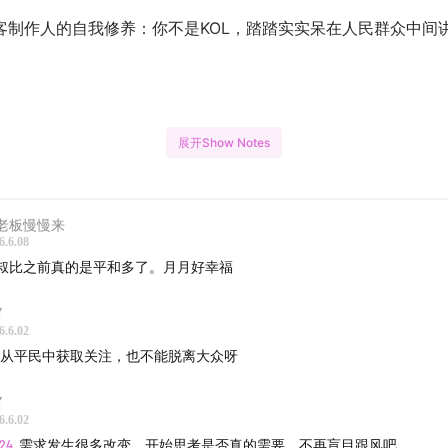
客制作人的自我修养：你不是KOL，踏踏实实呆在人民群众中间
展开Show Notes
Note
费观念的转变：从追求名牌到追求个人喜好
老板慢慢来
6.6.08
占有到内求：消费观念的变化与自我认知的成长
叔比之前真的是平和多了。月月好幸福
占有到内省：播客与情绪价值的探索之旅
亻
6.6.02
寻内心的需求：古代诗人的精神追求与现代播客的共鸣
ol从平民中获取关注，也不能脱离大众呀
高高在上到与你并肩：播客节目的亲和力与共鸣
亻
6.6.02
造有温度的节目：与听众建立情感联系的重要性
:24
需求发生很多改变，开始思考是否真的需要，不再盲目跟风吧