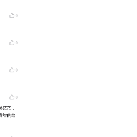
0
0
0
0
路茫茫，
睿智的给