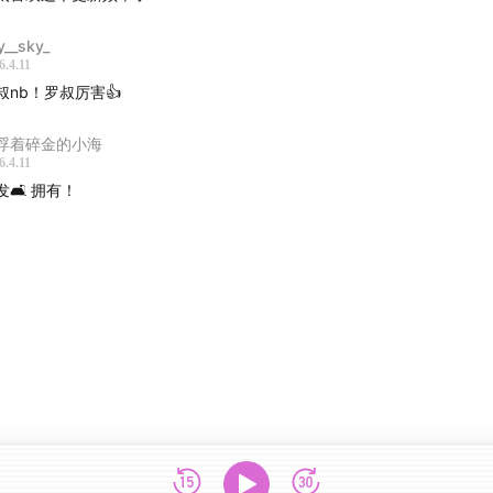
y__sky_
6.4.11
叔nb！罗叔厉害👍
浮着碎金的小海
6.4.11
发🛋️ 拥有！