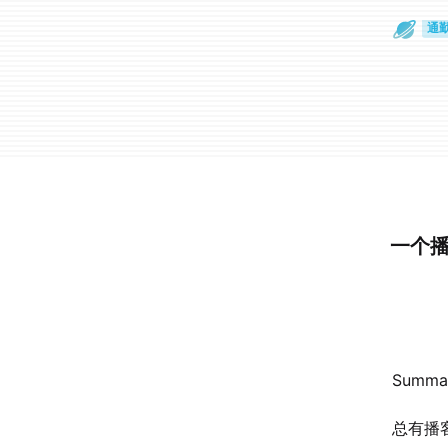
通
眼
一个
​Su
总有播