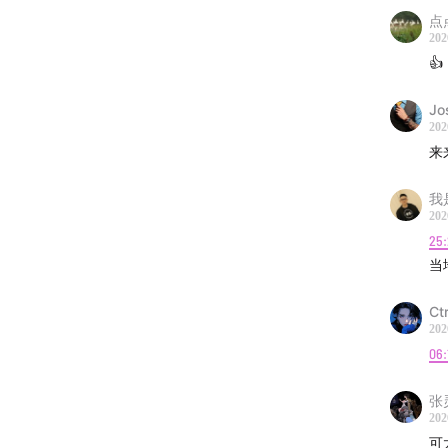
合作微信：
点点
202
听众群：
👍
Jo
202
来
我
202
25
当
Ctr
202
06:
张
202
可