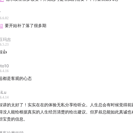
费观的转变：从追求趋势到追求个人意愿的播客观察
亻
6.6.02
33
要开始补了落了很多期
的电商平台之旅：从奢侈品到种菜，不可思议的转变！
豆玛吉
掉铠甲，回归本质：探索淳朴的本质和自由选择的力量
6.5.23
叔👍
代年轻人的消费观：去滤净化，建立精神上的链接
uto10
轻人的务实求生欲觉醒：从消费主义到认真生活
6.4.16
远都是客观的心态
费观的改变与人际关系：聊聊我们与世界之间的关系
siLu
6.4.14
叔讲的太好了！实实在在的体验无私分享给听众。人生总会有时候觉得前
 罗叔、曼宁
得没人能给根据真实的人生经历清楚的给出建议。但罗叔总能如此真诚也
些宝贵的信息。
 罗叔
播客拉磨的驴