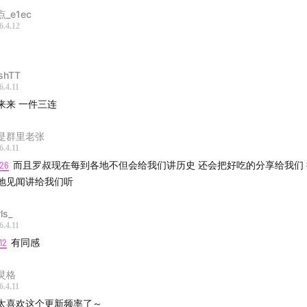
 luoyoucai
_e1ec
6.4.12
添加微信luoyoucai，或扫描下方二维码，跟我们一起聊天～
shTT
6.4.11
来来 一件三连
是群里老张
6.4.11
:26
而且罗叔现在每到各地不但会给我们讲历史 还会把好吃的分享给我们 把好玩的
地见闻讲给我们听
ls_
6.4.11
12
有同感
灵格
6.4.11
太喜欢这个更新频率了～