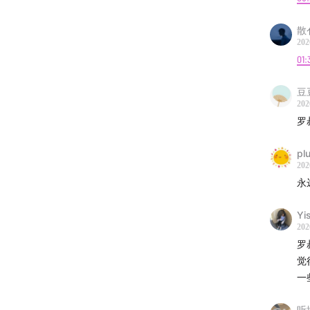
16:09
消
散
202
01:
18:53
我
豆
21:33
卸
202
罗
24:17
当
pl
26:59
年
202
永
29:40
消
Yi
/Staff
202
罗
主播 |
觉
一
制作 |
听