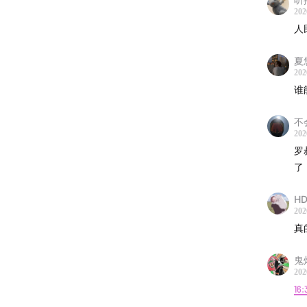
202
文案 |
人
后期 | 
夏
202
日程 |
谁
/BGM L
不
202
片头：
罗
了
/Conta
HD
202
新浪微
真
抖音：
鬼
202
公众号：
16: