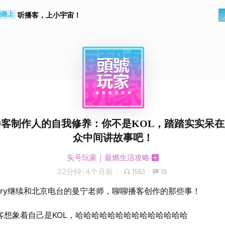
听播客，上小宇宙！
勤路上
睛好累
播客制作人的自我修养：你不是KOL，踏踏实实呆
众中间讲故事吧！
头号玩家｜最燃生活攻略
32分钟
·
4个月前
1563
·
19
mmary继续和北京电台的曼宁老师，聊聊播客创作的那些事！
客想象着自己是KOL，哈哈哈哈哈哈哈哈哈哈哈哈哈哈