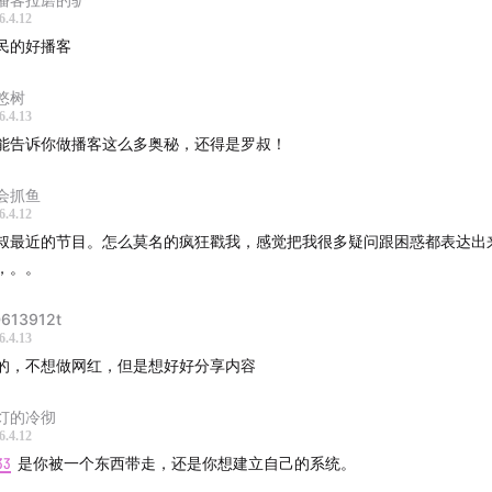
6.4.12
 燃烧吧罗叔
民的好播客
FirePod莎莎
悠树
6.4.13
 腿哥
能告诉你做播客这么多奥秘，还得是罗叔！
ist
会抓鱼
6.4.12
念念
叔最近的节目。怎么莫名的疯狂戳我，感觉把我很多疑问跟困惑都表达出
，。。
ct
613912t
6.4.13
博：@燃烧吧罗叔
的，不想做网红，但是想好好分享内容
燃烧吧罗叔
灯的冷彻
6.4.12
头号玩家toGo
33
是你被一个东西带走，还是你想建立自己的系统。