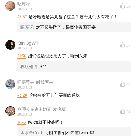
嗯哼呀
58
2026.4.13
43:57
哈哈哈哈哈第几番了这是？这哥儿们太有梗了！
嗯哼呀
:
对不起失敬了，是商业帝国哥😂
Ken_3gWT
57
2026.4.13
21:36
姐们说话也太用力了，听到头疼
称欣如怡
:
+11
呾唔罢去_叫我阿去
48
2026.4.13
43:28
哈哈哈哈哥儿们要商政通吃
查理苏在逃未婚妻_发疯版
42
2026.4.13
17:46
twice就不抄袭吗！
水水金Gold
:
可能主播们不知道twice😂