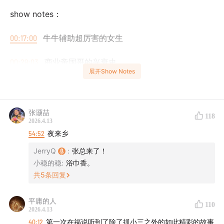
show notes：
00:17:00
牛牛辅助超厉害的女生
00:29:03
商业帝国哥的兴衰史
展开Show Notes
00:52:16
催收姐的上岸往事
01:36:53
怎么会有这么精彩的圆珠笔故事
张灏喆
118
2026.4.13
01:40:11
54:52
红花油做精油开背
夜来乡
JerryQ
:
张总来了！
音乐：
小稳的稳
:
浴巾香。
共
5
条回复
1.Cosmo Sheldrake - Wriggle
平庸的人
110
2.John Michael Howell - Mr. Feel
2026.4.13
40:12
第一次在福说听到了除了抓小三之外的如此精彩的故事