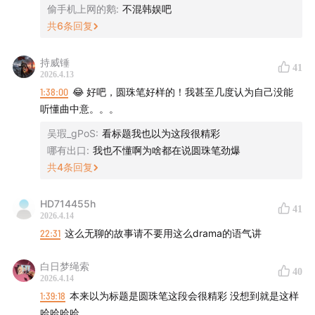
偷手机上网的鹅
:
不混韩娱吧
共
6
条回复
持威锤
41
2026.4.13
1:38:00
😂 好吧，圆珠笔好样的！我甚至几度认为自己没能
听懂曲中意。。。
吴瑕_gPoS
:
看标题我也以为这段很精彩
哪有出口
:
我也不懂啊为啥都在说圆珠笔劲爆
共
4
条回复
HD714455h
41
2026.4.14
22:31
这么无聊的故事请不要用这么drama的语气讲
白日梦绳索
40
2026.4.14
1:39:18
本来以为标题是圆珠笔这段会很精彩 没想到就是这样
哈哈哈哈