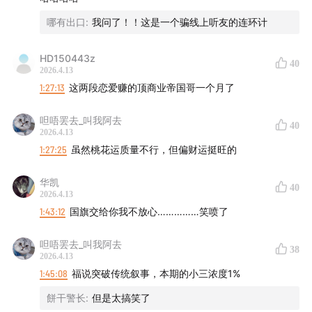
哪有出口
:
我问了！！这是一个骗线上听友的连环计
HD150443z
40
2026.4.13
1:27:13
这两段恋爱赚的顶商业帝国哥一个月了
呾唔罢去_叫我阿去
40
2026.4.13
1:27:25
虽然桃花运质量不行，但偏财运挺旺的
华凯
40
2026.4.13
1:43:12
国旗交给你我不放心……………笑喷了
呾唔罢去_叫我阿去
38
2026.4.13
1:45:08
福说突破传统叙事，本期的小三浓度1%
餅干警长
:
但是太搞笑了