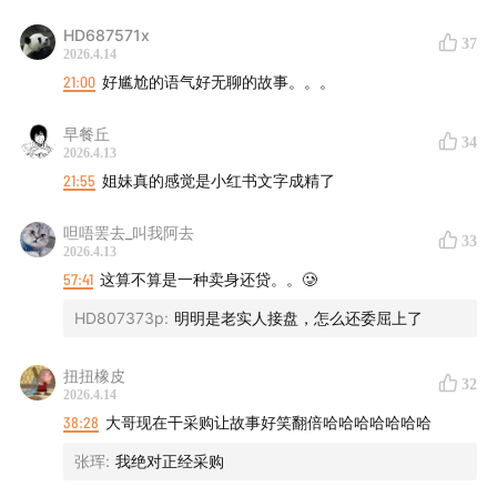
HD687571x
37
2026.4.14
21:00
好尴尬的语气好无聊的故事。。。
早餐丘
34
2026.4.13
21:55
姐妹真的感觉是小红书文字成精了
呾唔罢去_叫我阿去
33
2026.4.13
57:41
这算不算是一种卖身还贷。。🥲
HD807373p
:
明明是老实人接盘，怎么还委屈上了
扭扭橡皮
32
2026.4.14
38:28
大哥现在干采购让故事好笑翻倍哈哈哈哈哈哈哈
张珲
:
我绝对正经采购