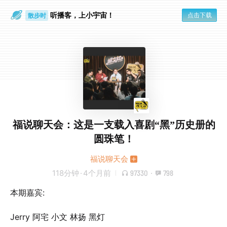
听播客，上小宇宙！
点击下载
散步时
通勤路上
福说聊天会：这是一支载入喜剧“黑”历史册的
圆珠笔！
福说聊天会
118分钟
·
4个月前
97330
·
798
本期嘉宾:
Jerry 阿宅 小文 林扬 黑灯