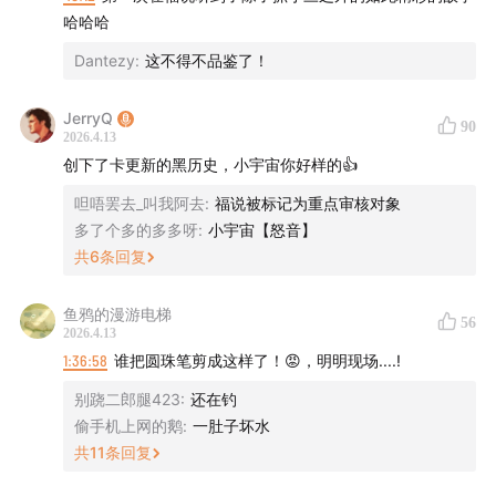
哈哈哈
Dantezy
:
这不得不品鉴了！
JerryQ
90
2026.4.13
创下了卡更新的黑历史，小宇宙你好样的👍
呾唔罢去_叫我阿去
:
福说被标记为重点审核对象
多了个多的多多呀
:
小宇宙【怒音】
共
6
条回复
鱼鸦的漫游电梯
56
2026.4.13
1:36:58
谁把圆珠笔剪成这样了！😡，明明现场....!
别跷二郎腿423
:
还在钓
偷手机上网的鹅
:
一肚子坏水
共
11
条回复