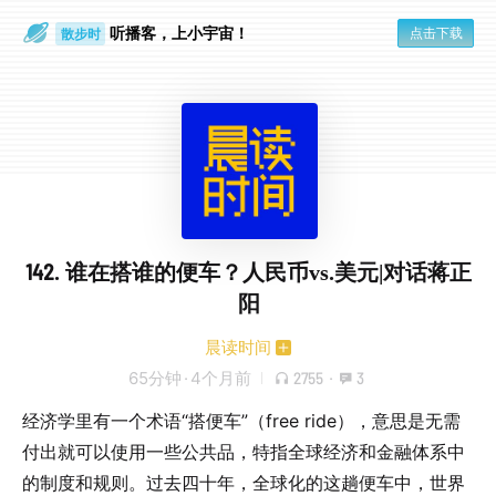
听播客，上小宇宙！
点击下载
散步时
通勤路上
142. 谁在搭谁的便车？人民币vs.美元|对话蒋正
阳
晨读时间
65分钟
·
4个月前
2755
·
3
经济学里有一个术语“搭便车”（free ride），意思是无需
付出就可以使用一些公共品，特指全球经济和金融体系中
的制度和规则。过去四十年，全球化的这趟便车中，世界