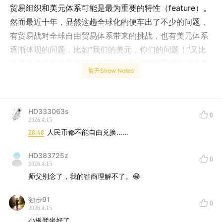
贸易组织和美元体系可能是最为重要的特性（feature）。
然而最近十年，显然这趟全球化的便车出了不少的问题，
有贸易战对全球自由贸易体系带来的挑战，也有美元体系
逐渐体现的问题，比如“我们的美元，你们的问题！”又比
如美元体系的长臂管辖原则等等。纵观货币霸权的演进历
展开Show Notes
史，不难发现它与谁是全球经济的霸主和主导者息息相
关，也会随着大国兴衰而递变。
HD333063s
在当下的地缘政治大变局中，如何理解人民币与美元显然
0
2026.4.15
也是我们去思考全球化这辆便车（全球公共品）的未来图
28:48
人民币都不能自由兑换……
景的一个重要维度。
HD383725z
0
2026.4.15
本期播客围绕蒋正阳教授的新书《货币霸权》展开，深入
师父别念了，我的智商理解不了。😂
探讨了货币霸权的本质、美元体系的运作逻辑、历史变迁
规律，地缘政治对全球金融体系的影响，以及人民币国际
独步91
0
化的未来挑战。
2026.4.15
小板凳坐好了