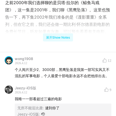
之前2000年我们选择聊的是贝塔·拉尔的《鲸鱼马戏
团》，这一集是2001年，我们聊《黑鹰坠落》。这里也预
告一下，再下集2002年我们准备的是《谍影重重》全系
列，但在它之前，我们还会做一期比利·怀尔德喜剧电影的
免费长节目，听友如果有兴趣，可以预先看看有关电影。
展开Show Notes
「世纪经典」专题的定价规则是，体量总计不少于26集，
单集价格是8.9元，打包价格是189元。
wong1908
12
和以前一样，如果买过单集之后将来重新想打包，小宇宙
2026.4.12
个人阅片至少2、3000部，黑鹰坠落是我第一部写实风又不
平台有自动抵扣的功能，会把之前单集已经支付过的费
混乱的军事电影，个人最爱十部电影永远不会把他排出去。
用，按比例扣除，不会造成浪费。
Jeezy-iOS版
9
点击这个链接，可以直达专题购买：
世纪经典专题
2026.4.12
我唯一一部看超过三遍的电影
重要提醒：如果将上述链接分享至微信，然后在微信内打
无所不能逗比龚
:
逮到你了
开链接，登录小宇宙后点击「立即购买」，可以为我们省
Jeezy-iOS版
:
🫡