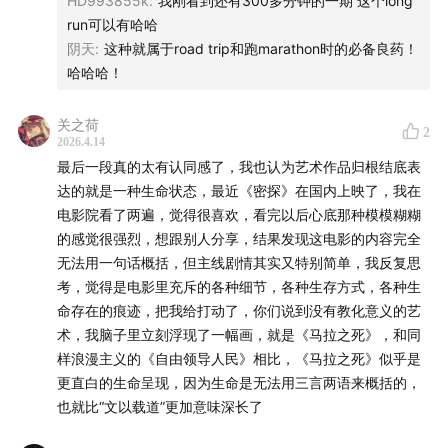
HD993855k
:
我刚看到还有300多分钟的一期 这个long
run可以有哈哈
阴天
:
这种就属于road trip和跑marathon时的必备良药！
哈哈哈！
关之荷
2
2026.4.14
最后一段真的太有认同感了，我也认为艺术作品归根结底表
达的就是一种生命状态，最近《密探》在国内上映了，我在
电影院看了两遍，觉得很喜欢，看完以后心底那种模模糊糊
的感觉很强烈，想跟别人分享，结果发现这电影的内容完全
无法用一句话概括，但主线剧情其实又特别简单，我反复思
考，觉得是电影里充斥的各种细节，各种生存方式，各种生
命存在的痕迹，把我给打动了，你们说到没有教化意义的艺
术，我脑子里立刻浮现了一幅画，就是《马拉之死》，和同
样浪漫主义的《自由领导人民》相比，《马拉之死》似乎是
更直白的生命呈现，因为生命是无法用三言两语来概括的，
也就比“文以载道”更加意味深长了