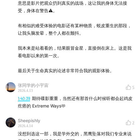
美军和平民的互动
意思是影片把观众扔到真实的战场，这让我的身体无法接
微妙的意识形态表达
受，身体在警告⚠️。
一个理想主义者
有相似的难受体验的电影还有某种物质，蜕皮重生的那段，
谢绝煽情
让我头脑发晕，整个人都在颤抖。
五角大楼的支持
一种公关逻辑
我本来是站着看的，结果眼冒金星，直接倒在床上。这是我
不抛弃任何战友
看电影以来的第一次。
以及战友的遗体
个体英雄取代政治考量
最后关于生命真实的论述非常符合我的观影体验。
本质是纯粹的生存体验
张同学的小宇宙
代表性不足
5
2026.4.13
战场上的身体本能
1:40:39
期待碟影重重，当然还有那首什么时候听都会起鸡皮
疙瘩的 Extreme Ways🫶
00:41:48
好莱坞战争片的几个阶段
Sheepishly
2
古典时代的正邪对立、英雄叙事
2026.4.14
没想到选这一部，我是学外交的，黑鹰坠落对我们专业来说
朝越二战的深刻反思