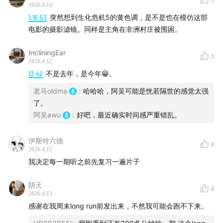
3
2026.4.14
1:16:53
突然想到生化危机5的黄色调，是不是也在模仿这部
联系：
电影的摄影滤镜。同样是主角在非洲村庄被围困。
邮箱：dyjb1895@foxmail.com
IncliningEar
3
2026.4.12
13:42
不是去年，是今年😁。
老马oldma
:
哈哈哈，阿吴可能是恍若隔世的感觉太强
了。
阿吴awu
:
好吧，最近确实时间感严重错乱。
伊斯特六德
4
2026.4.12
我决定每一期听之前先复习一遍片子
阴天
4
2026.4.13
感谢在我周末long run前发出来，不然我可能会跑不下来。