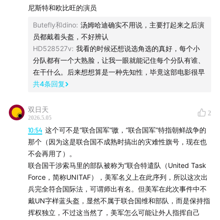
尼斯特和欧比旺的演员
跳漂白对应感知经验
Butefly和dino
:
汤姆哈迪确实不用说，主要打起来之后演
高潮段落的病态绿色
员都戴着头盔，不好辨认
调整快门的开角
HD528527v
:
我看的时候还想说选角选的真好，每个小
去掉运动模糊
分队都有一个大熟脸，让我一眼就能记住每个分队有谁、
《全金属外壳》的开创
在干什么。后来想想算是一种先知性，毕竟这部电影很早
《拯救大兵瑞恩》的发扬光大
共
4
条回复
《角斗士》和《兄弟连》
双日天
2
01:24:58
和《拯救大兵瑞恩》比较
2026.5.05
10:54
这个可不是“联合国军”嗷，“联合国军”特指朝鲜战争的
群像，没有人物弧线
那个（因为这是联合国不成熟时搞出的灾难性旗号，现在也
战场带给人的断裂经验
不会再用了）。
联合国干涉索马里的部队被称为“联合特遣队（United Task
《细细的红线》
Force，简称UNITAF），美军名义上在此序列，所以这次出
星条旗在飘扬
兵完全符合国际法，可谓师出有名。但美军在此次事件中不
斯科特从不做编剧
戴UN字样蓝头盔，显然不属于联合国维和部队，而是保持指
他是一个影像导演，不是思想导演
挥权独立，不过这当然了，美军怎么可能让外人指挥自己