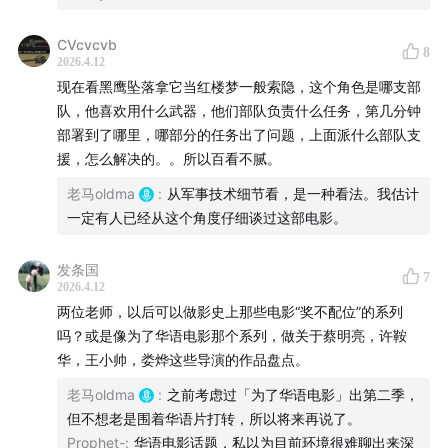
下 30%「苹果税」扣点，感谢支持！
CVcvcvb
主播：
8
2026.4.12
现在看黑鹰坠落拿它当红楼梦一般索隐，这个角色是哪支部
老马：一个中年影评人，在播客领域重新出发。关于电
队，他喜欢用什么武器，他们部队负责什么任务，第几分钟
影，了解的东西还不算少。
部署到了哪里，哪部分的任务出了问题，上面派什么部队支
援，怎么解决的。。所以百看不腻。
阿吴：也是一个中年影评人，也要在播客领域重新出发，
老马oldma
:
从军事技术细节看，是一种看法。我估计
有很多观点挑战多数人的常识。
一定有人已经从这个角度仔细谈过这部电影。
详细时间轴：
发条国
7
2026.4.12
00:00:53
昆汀的世纪第一名
两位老师，以后可以做影史上那些电影“奖不配位”的系列
吗？或是像为了华语电影那个系列，做关于蔡明亮，许鞍
把斯科特比作库布里克
华，王小帅，娄烨这些导演的作品盘点。
斯科特的代表作
老马oldma
:
之前考虑过「为了华语电影」出第二季，
剪辑权和加长版
但不想老是围着华语片打转，所以将来再说了。
《黑鹰坠落》挑观众
Prophet-
:
华语电影话题，私以为目前环境很难聊出来深