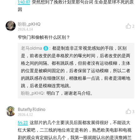
1:40:07
突然想到了挽救计划里那句台词 生命是星球不死的原
观众也感知到环境压力的变化
因
汤因比的挑战-应战理论
类似《北方的纳努克》
盼盼_pKHQ
2
2026.4.14
环境不可改变的悲剧
窄快门和偷帧有什么区别？
身体感知代替意识认同
老马oldma
:
都是制造非正常视觉感知的手段，区别
看电影是知觉经验的传递
是，前者改变的是单格胶片的曝光时间，后者改变的是两
子弹的远近
格之间的间隔。都有跳跃感，但前者没有运动模糊，主体
汤姆·甘宁的运作美学
的位置是被瞬间固定的，后者保留了运动模糊，所以二者
观看复杂系统的运转或崩溃
的跳跃感存在细微区别，稍微粗暴一点说，前者是清晰地
也是熵增和失序
跳，后者是模糊连贯地跳。
盼盼_pKHQ
:
明白了，谢谢老马介绍。
01:14:55
技术和风格
Butefly和dino
3
伊齐亚克的滤镜
2026.4.12
《杀人短片》和《两生花》
54:23
这部片的几个主要演员后面都发展得很好，不能说大
红大紫吧，二三线的地位肯定是有的，熟悉欧美电影和电视
黄褐色的主城区
剧的观众肯定能认出几个，我第一眼就能认出的是演詹姆兰
蓝绿色的美军基地