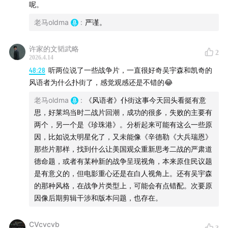
和斯皮尔伯格较劲
呢。
战争电影上帝视角的发展历史
老马oldma
:
严谨。
01:36:14
艺术和道德教育
许家的文韬武略
2
2026.4.14
人的生命力
48:28
听两位说了一些战争片，一直很好奇吴宇森和凯奇的
阿吴不喜欢弘扬价值观的作品
风语者为什么扑街了，感觉观感还是不错的😂
老马不喜欢文以载道这句话
老马oldma
:
《风语者》仆街这事今天回头看挺有意
艺术和艺术家哪个更伟大？
思，好莱坞当时二战片回潮，成功的很多，失败的主要有
古典式的作者论
两个，另一个是《珍珠港》。分析起来可能有这么一些原
《黑鹰坠落》是新的感知结构
因，比如说太明星化了，又未能像《辛德勒《大兵瑞恩》
它是关于一种特殊的生命形态
那些片那样，找到什么让美国观众重新思考二战的严肃道
德命题，或者有某种新的战争呈现视角，本来原住民议题
下一期聊《谍影重重》全系列
是有意义的，但电影重心还是在白人视角上。还有吴宇森
推荐关注：
的那种风格，在战争片类型上，可能会有点错配。次要原
因像后期剪辑干涉和版本问题，也存在。
电影巨辩的轻量版：
电影巨辩5min
电影巨辩付费专辑：
CVcvcvb
为了华语电影