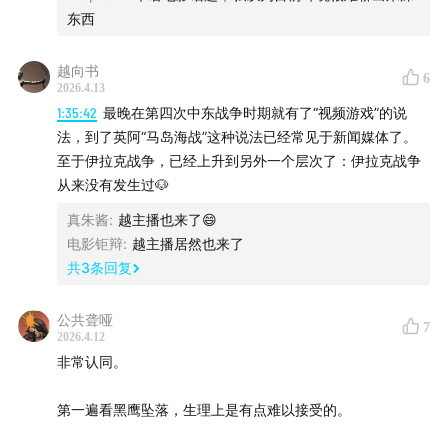
东西
00:04:38
索马里内战
越向书
部落认同大于国家认同
6
2026.4.13
联合国派兵
1:35:42
最晚在第四次中东战争时期就有了“视频游戏”的说
艾迪德反联合国反美
法，到了英阿“马岛海战”这种说法已经常见于新闻媒体了。
交战规则
至于伊拉克战争，已经上升到另外一个层次了：伊拉克战争
从来没有发生过🐶
美军空袭失误
克林顿撤军
真朱酱
:
越主播也来了😄
电影钜辩
:
越主播居然也来了
为未曾干预卢旺达道歉
共
3
条回复
美苏冷战牺牲品
美式价值观在索马里行不通？
公共聋哑
7
2026.4.12
00:22:58
电影的政治争议
非常认同。
出兵的有限正当性
第一遍看黑鹰坠落，生理上是有点难以接受的。
电影中平民的伤亡