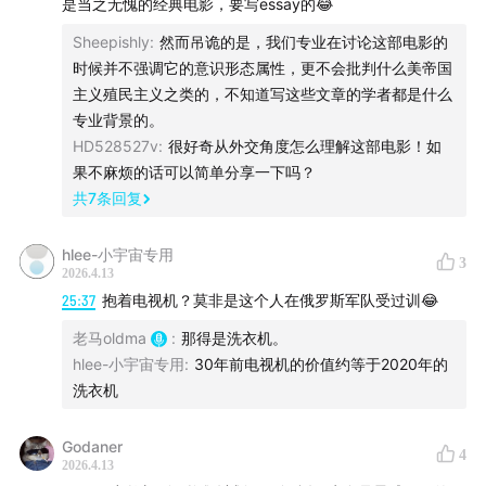
是当之无愧的经典电影，要写essay的😂
九十年代寻找新的战争片范式
《黑鹰坠落》承接《拯救大兵瑞恩》
Sheepishly
:
然而吊诡的是，我们专业在讨论这部电影的
时候并不强调它的意识形态属性，更不会批判什么美帝国
后911时代的反恐战争片
主义殖民主义之类的，不知道写这些文章的学者都是什么
毕格罗和李安
专业背景的。
一种新的异化
HD528527v
:
很好奇从外交角度怎么理解这部电影！如
战争高度媒介化
果不麻烦的话可以简单分享一下吗？
共
7
条回复
00:53:19
用身体看电影
hlee-小宇宙专用
阿吴的同学看了几十遍
3
2026.4.13
用情境代替人物
25:37
抱着电视机？莫非是这个人在俄罗斯军队受过训😂
都是普通人
老马oldma
:
那得是洗衣机。
没有主角光环
hlee-小宇宙专用
:
30年前电视机的价值约等于2020年的
每个视听瞬间都有情境压力
洗衣机
大形式和小形式
基顿和卓别林
Godaner
4
2026.4.13
情境可以承载叙事