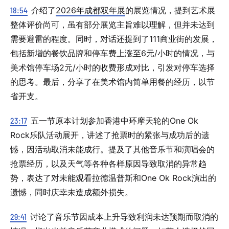
18:54
介绍了
2026年成都双年展
的展览情况，提到艺术展
整体评价尚可，虽有部分展览主旨难以理解，但并未达到
需要避雷的程度。同时，对话还提到了111商业街的发展，
包括新增的餐饮品牌和停车费上涨至6元/小时的情况，与
美术馆停车场2元/小时的收费形成对比，引发对停车选择
的思考。最后，分享了在美术馆内简单用餐的经历，以节
省开支。
23:17
五一节原本计划参加香港中环摩天轮的One Ok
Rock乐队活动展开，讲述了抢票时的紧张与成功后的遗
憾，因活动取消未能成行。提及了其他音乐节和演唱会的
抢票经历，以及天气等各种各样原因导致取消的异常趋
势，表达了对未能观看拉德温普斯和One Ok Rock演出的
遗憾，同时庆幸未造成额外损失。
29:41
讨论了音乐节因成本上升导致利润未达预期而取消的