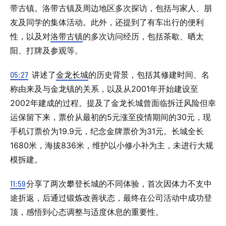
带古镇。洛带古镇及周边地区多次探访，包括与家人、朋
友及同学的集体活动。此外，还提到了有车出行的便利
性，以及对
洛带古镇
的多次访问经历，包括茶歇、晒太
阳、打牌及参观等。
05:27
讲述了
金龙长城
的历史背景，包括其修建时间、名
称由来及与金龙镇的关系，以及从2001年开始建设至
2002年建成的过程。提及了金龙长城曾面临拆迁风险但幸
运保留下来，票价从最初的5元涨至疫情期间的30元，现
手机订票价为19.9元，纪念金牌票价为31元。长城全长
1680米，海拔836米，维护以小修小补为主，未进行大规
模拆建。
11:59
分享了两次攀登长城的不同体验，首次因体力不支中
途折返，后通过锻炼改善状态，最终在公司活动中成功登
顶，感悟到心态调整与适度休息的重要性。