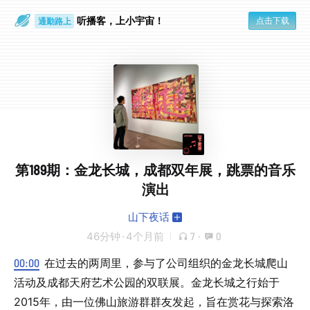
听播客，上小宇宙！
点击下载
通勤路上
眼睛好累
第189期：金龙长城，成都双年展，跳票的音乐
演出
山下夜话
46分钟
·
4个月前
7
·
0
00:00
在过去的两周里，参与了公司组织的金龙长城爬山
活动及成都天府艺术公园的双联展。金龙长城之行始于
2015年，由一位佛山旅游群群友发起，旨在赏花与探索洛