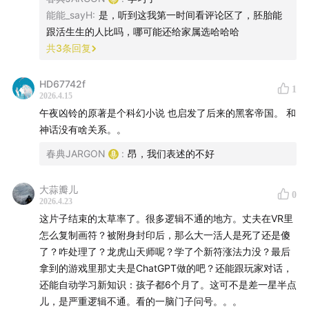
能能_sayH
:
是，听到这我第一时间看评论区了，胚胎能
跟活生生的人比吗，哪可能还给家属选哈哈哈
共
3
条回复
HD67742f
1
2026.4.15
午夜凶铃的原著是个科幻小说 也启发了后来的黑客帝国。 和
神话没有啥关系。。
春典JARGON
:
昂，我们表述的不好
大蒜瓣儿
0
2026.4.23
这片子结束的太草率了。很多逻辑不通的地方。丈夫在VR里
怎么复制画符？被附身封印后，那么大一活人是死了还是傻
了？咋处理了？龙虎山天师呢？学了个新符涨法力没？最后
拿到的游戏里那丈夫是ChatGPT做的吧？还能跟玩家对话，
还能自动学习新知识：孩子都6个月了。这可不是差一星半点
儿，是严重逻辑不通。看的一脑门子问号。。。