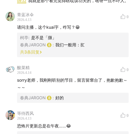
09:32
我就是那个看完觉得瞎耽误功夫的，啥呀一点不吓人。
青蓝冰伞
0
2026.4.13
请问主播，这个kuai字，咋写？😁
柯亭
:
是不是「擓」
春典JARGON
:
我们一般用：㧟
共
3
条回复
酸菜精
0
2026.4.14
sorry老师，我刚刚听别的节目，留言留窜台了，抱歉抱歉～
～～
春典JARGON
:
好的
等待西风
0
2026.4.13
恐怖片更新总是在午夜……😂