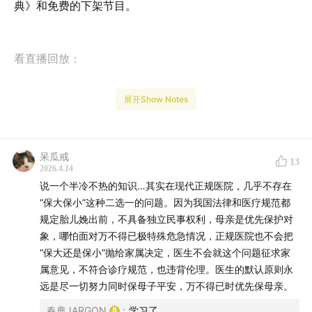
典》和免费的下架节目。
看直播回放：
B站：春典JARGON
展开Show Notes
了解主播日常，关注：
呆瓜戒
13
2026.4.14
小红书：春典JARGON
说一个半冷不热的知识…其实在现代正规医院，几乎不存在
“保大保小”这种二选一的问题。因为我国法律和医疗规范都
规定胎儿娩出前，不具备独立民事权利，母亲是优先保护对
象，哪怕面对万不得已极特殊危急情况，正规医院也不会把
“保大还是保小”抛给家属决定，医生不会就这个问题征求家
属意见，不符合诊疗规范，也违背伦理。医生的默认原则永
远是尽一切努力同时保母子平安，万不得已时优先保母亲。
春典JARGON
:
学习了