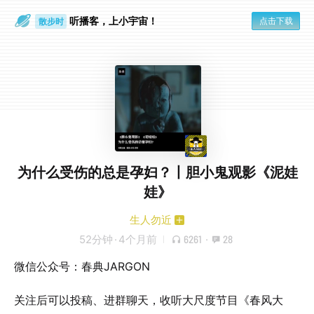
听播客，上小宇宙！
点击下载
散步时
通勤路上
为什么受伤的总是孕妇？丨胆小鬼观影《泥娃
娃》
生人勿近
52分钟
·
4个月前
6261
·
28
微信公众号：春典JARGON
关注后可以投稿、进群聊天，收听大尺度节目《春风大