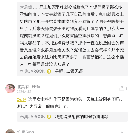
大蒜瓣儿
:
尸土加死婴咋就变成群鬼了？泥俑吸了那么多
孕妇的血，咋丈夫就滴了几下自己的血后，鬼们就喜欢上
男的啦？那一开始直接附身阿义不就得了？明哥被吸炉子
里了，后来天师去炉子里时咋没看到尸体啥的？那么大一
坨肉就没啦？这鬼们那么厉害隔空操纵啥的，想弄点儿血
喝太容易了，不用这样费劲吧？那个一直在说放回去的声
音又是谁？跟群鬼是啥关系？泥俑放回去会怎样？那个死
去的姐姐看来法力比天师高多了，能画禁锢符。这么个强
人，符箓届居然没人知道？
春典JARGON
:
是吧……很无语
北冥有LEE鱼
1
2026.4.15
24:34
这里女主特别作不是因为她头一天晚上被附身了吗，
所以行为异常，眼睛也红了。
春典JARGON
:
我觉得没附体的时候就挺那啥
坦度5mg