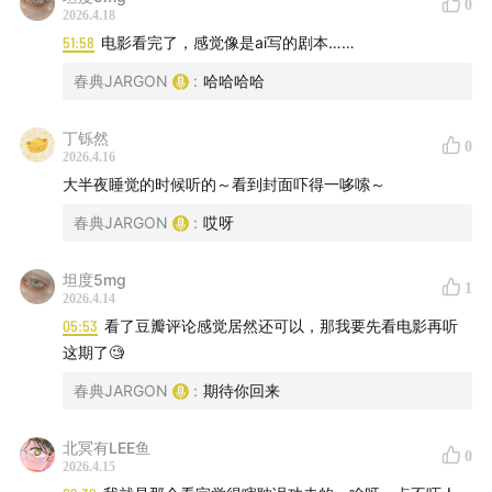
0
2026.4.18
51:58
电影看完了，感觉像是ai写的剧本……
春典JARGON
:
哈哈哈哈
丁铄然
0
2026.4.16
大半夜睡觉的时候听的～看到封面吓得一哆嗦～
春典JARGON
:
哎呀
坦度5mg
1
2026.4.14
05:53
看了豆瓣评论感觉居然还可以，那我要先看电影再听
这期了🧐
春典JARGON
:
期待你回来
北冥有LEE鱼
0
2026.4.15