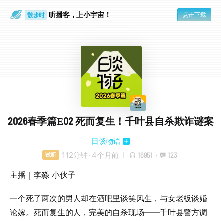
听播客，上小宇宙！
点击下载
散步时
通勤路上
2026春季篇E02 死而复生！千叶县自杀欺诈谜案
日谈物语
112分钟
·
4个月前
16951
·
123
试听
主播｜李淼 小伙子
一个死了两次的男人却在酒吧里谈笑风生，与女老板谈婚
论嫁。死而复生的人，完美的自杀现场——千叶县警方调