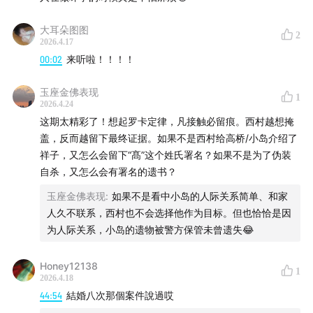
大耳朵图图
2
2026.4.17
00:02
来听啦！！！！
玉座金佛表现
1
2026.4.24
这期太精彩了！想起罗卡定律，凡接触必留痕。西村越想掩
盖，反而越留下最终证据。如果不是西村给高桥/小岛介绍了
祥子，又怎么会留下“髙”这个姓氏署名？如果不是为了伪装
自杀，又怎么会有署名的遗书？
玉座金佛表现
:
如果不是看中小岛的人际关系简单、和家
人久不联系，西村也不会选择他作为目标。但也恰恰是因
为人际关系，小岛的遗物被警方保管未曾遗失😂
Honey12138
1
2026.4.18
44:54
結婚八次那個案件說過哎