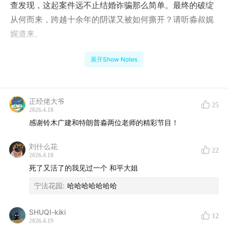
查发现，这起案件远不止结婚诈骗那么简单。最终的破绽
从何而来，跨越十余年的阴谋又被如何撕开？请听淼叔娓
娓道来。
/互动福利/
展开Show Notes
关注「日谈公园」微信公众号，并且评论区留言点赞数最
高的3名听众可获得「日谈物语2026春季篇第三集免费收
正经佬大爷
25
听」福利。
2026.4.18
感谢铃木广建和特朗普淼两位老师的精彩节目！
*点赞数统计截至2026年4月25日（下周六）晚
20:00
刘什么花
22
2026.4.18
活动结束当晚，我们将在留言中回复各位中奖听众，请中
死了又活了的我见过一个 和平大姐
奖听众于4月27日（下下周一）中午
12:00
前添加小日微
宁法花园
:
哈哈哈哈哈哈哈
信：bbpark2016，核实后我们会为大家发放礼物。
｜商务合作｜
SHUQI-kiki
12
2026.4.19