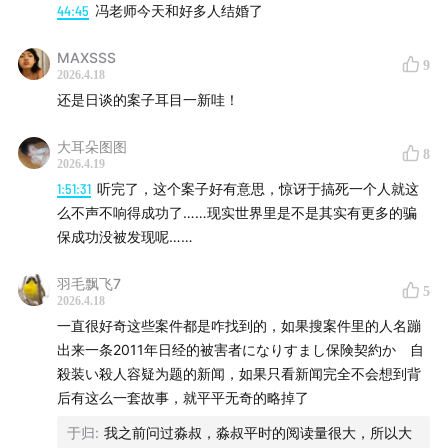
44:45
冯老师今天和好多人结婚了
欢迎发送邮件至 bbpark@ritanbbpark.com
MAXSSS
9
2026.4.18
还是日谈的案子耳目一新哇！
大耳朵图图
8
2026.4.19
1:51:31
听完了，这个案子好有意思，惊讶于搞死一个人就这
么不声不响得成功了……现实世界里是不是其实有更多的骗
保成功没被发现呢……
羽毛飘飞7
5
2026.4.18
一直很好奇这些案件都是咋找到的，如果搜案件里的人名蹦
出来一条2011年日经的被害者になりすまし保険契約か 自
殺装い殺人容疑为题的新闻，如果只看新闻完全不会想到背
后有这么一套故事，就平平无奇的略掉了
于归
:
我之前问过淼叔，淼叔平时的阅读量很大，所以大