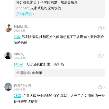
部分都是来自于平时的积累，然后去展开
dhchen
:
人家就是吃这碗饭的
共
5
条回复
Hibiki_Ebi
6
2026.4.18
41:02
说到夫妻别姓和同姓的问题想起了宇多田光的新歌啊哈
哈哈哈哈
Shiko_
5
2026.4.18
1:40:41
たか还真能打出，高和髙
蝌蝌嗑蜡
:
华与華
裂开的火焰
5
2026.4.18
26:37
之前大阪护士的那个案件就是，人死了之后用她的一些
证件去申请护照