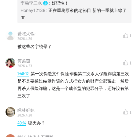
李淼李三水
:
好记性！
Honey12138
:
正在重刷原來的老節目 新的一季就上線了
✌🏻
爱吃火锅-
1
2026.4.30
被这些名字绕晕了
何柔茵
1
2026.4.23
1:48:12
第一次伪造文件保险诈骗第二次杀人保险诈骗第三次
是不是要通过结婚诈骗的方式把女方的财产全部骗走，然后
再杀人保险诈骗，这是一个成长型的犯罪分子，还好没有第
三次了
绿林好妹
1
2026.4.20
40:14
哪天办？