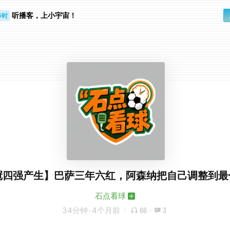
听播客，上小宇宙！
步时
勤路上
冠四强产生】巴萨三年六红，阿森纳把自己调整到最
石点看球
34分钟
·
4个月前
66
·
3