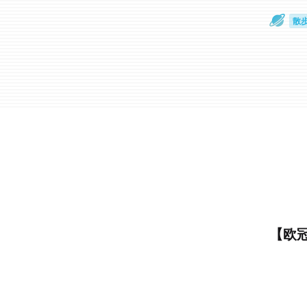
散
通
【欧