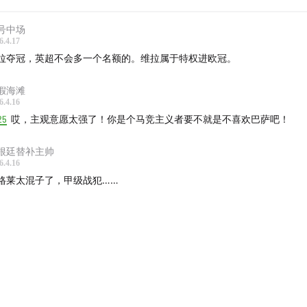
号中场
6.4.17
拉夺冠，英超不会多一个名额的。维拉属于特权进欧冠。
假海滩
6.4.16
25
哎，主观意愿太强了！你是个马竞主义者要不就是不喜欢巴萨吧！
根廷替补主帅
6.4.16
格莱太混子了，甲级战犯……