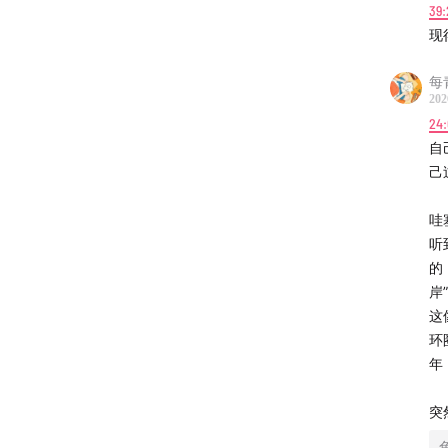
39:
主播：
现
制作：
每
202
24
-
自
己
BGM：
哇
小瀬村晶 
听
的
岩崎元是
岸
这
Gibran 
环
年
小瀬村晶 -
突
Park Bi