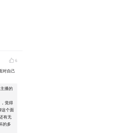
生活的岔
天使般
6
不用承担
面对自己
位主播的
听到：
），觉得
聊这个面
还有无
坏的多