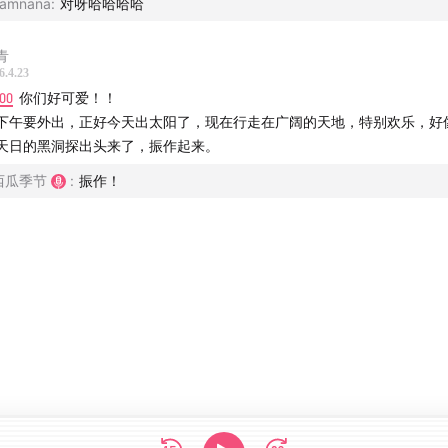
amnana
:
对呀哈哈哈哈
青
6.4.23
:00
你们好可爱！！
下午要外出，正好今天出太阳了，现在行走在广阔的天地，特别欢乐，好
天日的黑洞探出头来了，振作起来。
西瓜季节
:
振作！