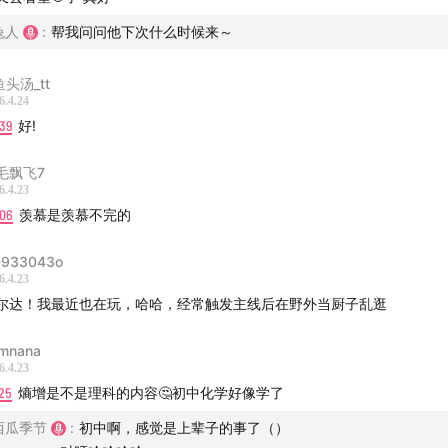
兔人
:
帮我问问他下次什么时候来～
鱼头汤_tt
6.4.24
39
好!
毛飘飞7
6.4.23
:06
羡慕是羡慕不完的
933043o
6.4.23
尔达！我最近也在玩，哈哈，经常触发主线后在野外当厨子乱逛
mnana
6.4.23
25
熵增是不是理科的内容🤔初中化学好像学了
西瓜季节
:
初中啊，感觉是上辈子的事了（）