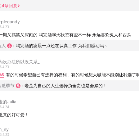
职之后，我连20块的彩票都不敢买了。
共
4
条回复
在迫切需要有人拿着鞭子命令我痛痛快快去玩。
rplecandy
6.4.23
法选择的时候，就拖到一个“不得不”。
一期又搞笑又深刻的 喝完酒聊天状态有些不一样 永远喜欢兔人和西瓜
上喊着想被操控的人，实际上控制欲还蛮强的。
兔人
:
喝完酒的凌晨一点还在认真工作 为我们感动吗～
果有人能从小操控着我环游世界就好了。
为没办法所以没关系_
6.4.23
怕选择有时是，害怕自己选完也不能尽十分的力。
:45
有的时候希望自己有选择的权利，有的时候想大喊能不能别让我选了
西瓜季节
:
老是为自己的人生选择负全责也是会累的！
要被操控，还想要守住底线？好事都归你得了。
的Julia
被人操控，但被自己读空气的能力操控了...
6.4.24
瓜真的好可爱！！
择可能失败，但每个新体验都是熵增。
n_ny
6.4.23