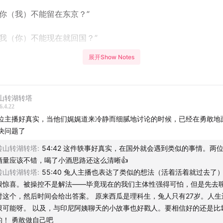
么你（我）不能留在东京？”
么我（你）不能现在就回国？”
展开Show Notes
是对彼此有多依依不舍，而是刚好两个人都在这个春天再次站上
下还是离开，改变还是维持现状......
山转湖转塔
啊啊啊啊啊， 要是能变成游戏里的角色，把自己全权交给一个如
6.4.22
操控，替我们做出所有选择就好了。不用纠结成本是否合算，也
位主播好真实，当他们娓娓道来冷静而细腻地讨论的时候，已经在勇敢地
会如人意，必要时候还能氪金充会员......
决问题了
转山转湖转塔
:
54:42 这件轶事好真实，在国外就会遇到类似的事情。两
就有了这期聊天的主题——偶尔也想过过被操控的人生啊。你将
酒量应该不错，喝了小酒思路还这么清晰👍
转山转湖转塔
:
55:40 兔人主播也表达了类似的想法（活着活着就过去了
先声明：虽然想被操控，但我们还是挑玩家的。
很惊喜。被操控不是解法——毕竟现在的我们主体性强得可怕，但是先去
对这个，然后时间会给出答案。 原来西瓜是理科生，兔人只有27岁。人生
选择题绑架的人生，我真的过腻了。
限可能呀。 以及，与印尼阿姨聊天的小故事也好戳人。要相信好的还是比
的！ 勇敢做自己吧