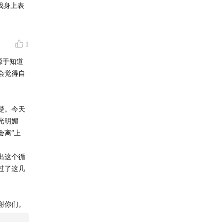
我身上表
1
源于知道
会觉得自
楚。今天
光明媚
会离“上
出这个循
过了这几
谢你们。