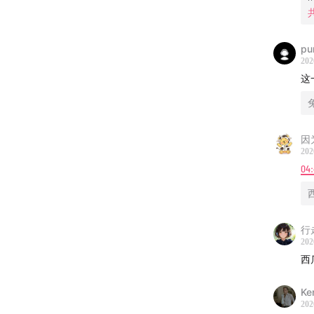
离
13:07
现
pu
202
18:00
无
这
21:24
嘴
28:52
如
因
202
29:59
害
04
44:50
想
行走
55:07
没
202
西
1:05
选
Ke
-
202