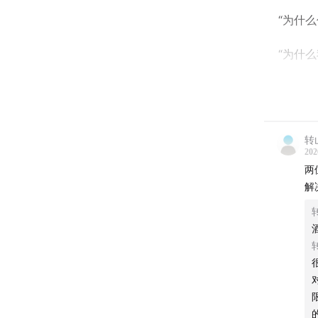
“为什
“为什
倒也不
路口，留
转
好难选
202
的玩家
两
结果是否
解
于是，
02:05
事
05:27
被
10:08