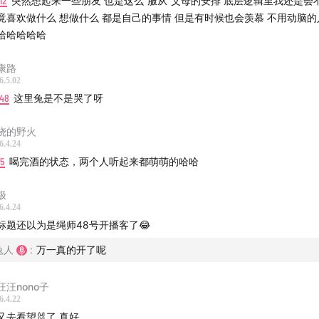
12
突然想起来一些朋友 也是这么“服从”父母的安排 底层逻辑里我还是会
竟喜欢做什么 想做什么 都是自己的事情 但是有时候也会羡慕 不用动脑的
哈哈哈哈哈
康路
6.5.02
:48
这里兔是不是哭了呀
烧的野火
6.4.24
15
喝完酒的状态，两个人听起来都萌萌的哈哈
极
6.4.24
标题还以为是绳师48号开播客了😂
兔人
:
万一真的开了呢
汪汪nono子
6.4.22
又去看望🐰了 真好