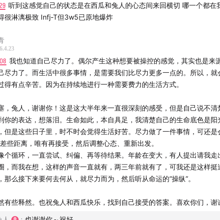
29
听到这感觉自己的状态是在西瓜和兔人的心态间来回横切 哪一个都在
西瓜、兔人
得很淋漓极致 Infj-T但3w5已原地爆炸
左右
青
6.4.23
:08
我也知道自己尽力了。偶尔产生这种想要被操控的感觉，其实也是来
己尽力了。而生活中很多事情，是需要我们比尽力更多一点的。所以，就
过得有点辛苦。因为在持续地进行一种需要费力的生活方式。
塞，兔人，谢谢你！这是这大半年来一直很深刻的感受，但是自己说不清
- Close Eyes
到你的表达，想落泪。生命如此，本自具足，我清楚自己的生命底色是阳
，但是这些日子里，时不时会觉得生活好苦。尽力做了一件事情，可还是
 - ひとりにしないで
”差些距离，唯有再接受，然后调整心态、重新出发。
像个循环，一直尝试、纠偏、再等待结果。年龄在变大，有人提出请我走
Alcocer - Idea 10
圈，而我在想，这样的声音一直就有，两三年前就有了，可我还是这样挺
，那么接下来要何去何从，就尽力而为，然后听从命运的“操纵”。
 Blue In Wilderness House
然有些释然。也祝兔人和西瓜快乐，找到自己接受的答案。喜欢你们，谢
rd - Are You Lost
兔人
:
也谢谢你～祝好