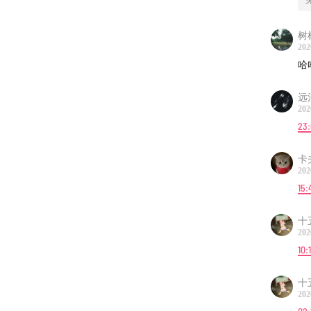
Alaina C
树
-
202
哈
微信群：
远
商务联系：
202
23
卡
202
15:
十
202
10:
十
202