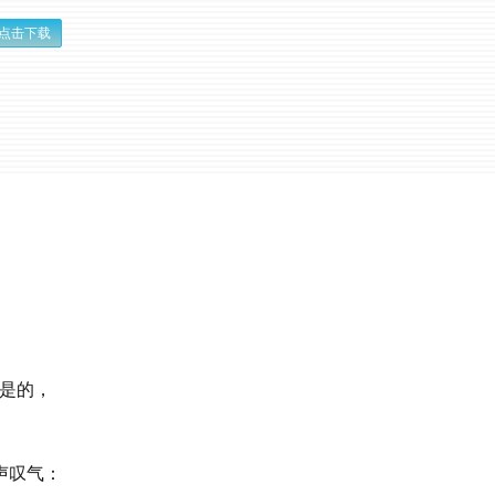
点击下载
。是的，
声叹气：