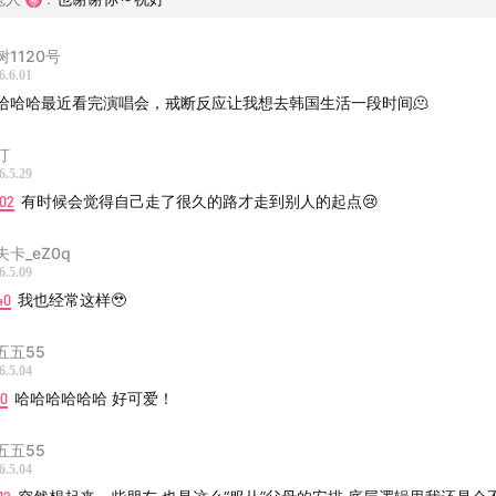
astillo - sad girl
树1120号
6.6.01
哈哈哈最近看完演唱会，戒断反应让我想去韩国生活一段时间🫠
小助手13135693385
汀
whatyouneedoffice
6.5.29
:02
有时候会觉得自己走了很久的路才走到别人的起点😢
夫卡_eZ0q
6.5.09
40
我也经常这样🥹
五五55
6.5.04
10
哈哈哈哈哈哈 好可爱！
五五55
6.5.04