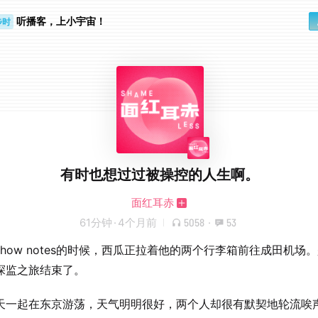
听播客，上小宇宙！
步时
勤路上
有时也想过过被操控的人生啊。
面红耳赤
61分钟
·
4个月前
5058
·
53
show notes的时候，西瓜正拉着他的两个行李箱前往成田机场
探监之旅结束了。
天一起在东京游荡，天气明明很好，两个人却很有默契地轮流唉