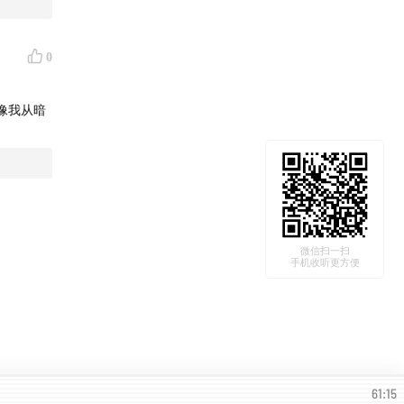
0
像我从暗
微信扫一扫
手机收听更方便
61:15