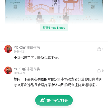
展开Show Notes
YOKO的非遗作坊
1
2026.4.24
观园吉成立于2022年，不断探索着东方审美艺术，关注当
小红书搜了下，哇做得真不错。
代青年人的精气神韵。器物是东方生活方式中最具体的表
达载体之一，观园吉以「东方灵气」的独特设计风格推出
YOKO的非遗作坊
0
2026.4.24
香薰及生活方式类产品，使东方文化器物，重新进入当代
想问一下嘉宾在初创的时候没有市场消费者知道你们的时候
生活场景。
怎么开发选品且管理好库存让自己的现金流健康运转呢？
---
在小宇宙打开
主持人：品牌星球创始人 Brian