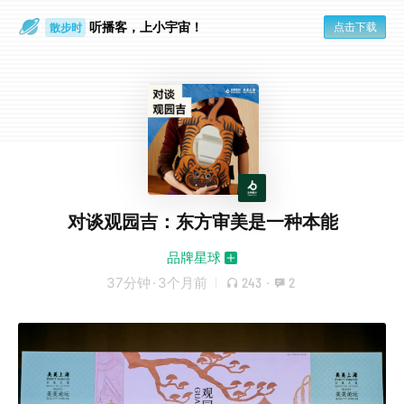
听播客，上小宇宙！
点击下载
散步时
通勤路上
对谈观园吉：东方审美是一种本能
品牌星球
37分钟
·
3个月前
243
·
2