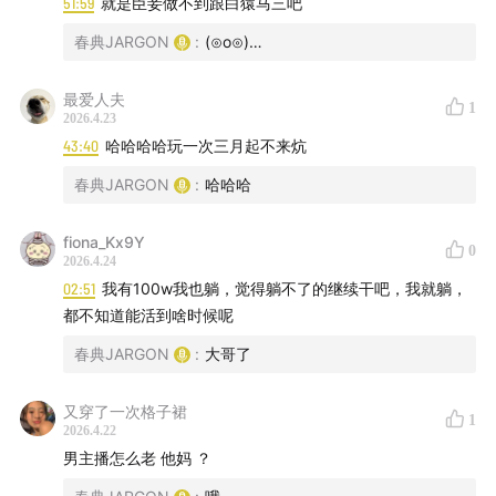
51:59
就是臣妾做不到跟白猿马三吧
春典JARGON
:
(⊙o⊙)…
最爱人夫
1
2026.4.23
43:40
哈哈哈哈玩一次三月起不来炕
春典JARGON
:
哈哈哈
fiona_Kx9Y
0
2026.4.24
02:51
我有100w我也躺，觉得躺不了的继续干吧，我就躺，
都不知道能活到啥时候呢
春典JARGON
:
大哥了
又穿了一次格子裙
1
2026.4.22
男主播怎么老 他妈 ？