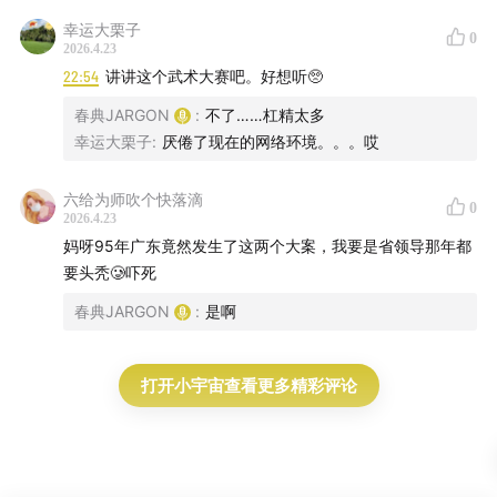
幸运大栗子
0
2026.4.23
22:54
讲讲这个武术大赛吧。好想听🥺
春典JARGON
:
不了……杠精太多
幸运大栗子
:
厌倦了现在的网络环境。。。哎
六给为师吹个快落滴
0
2026.4.23
妈呀95年广东竟然发生了这两个大案，我要是省领导那年都
要头秃🥲吓死
春典JARGON
:
是啊
打开小宇宙查看更多精彩评论