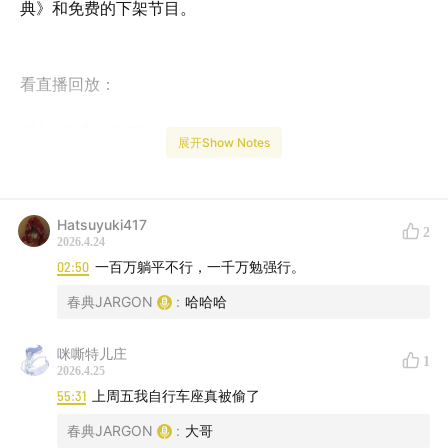
典》和免费的下架节目。
看直播回放：
B站：春典JARGON
展开Show Notes
了解主播日常，关注：
Hatsuyuki417
2
2026.4.24
小红书：春典JARGON
02:50
一百万躺平不行，一千万勉强行。
春典JARGON
:
哈哈哈
资料来源：
咪嘶特儿庄
1
2026.4.25
《解密中国大案》丁一鹤著作
55:31
上周五我自行车座真被偷了
百度百科：乔立夫
春典JARGON
:
大哥