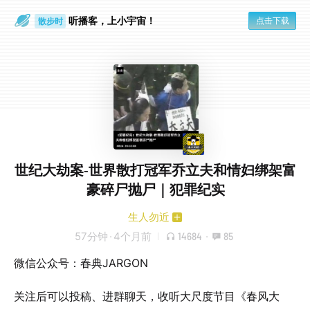
听播客，上小宇宙！
点击下载
散步时
通勤路上
世纪大劫案-世界散打冠军乔立夫和情妇绑架富
豪碎尸抛尸｜犯罪纪实
生人勿近
57分钟
·
4个月前
14684
·
85
微信公众号：春典JARGON
关注后可以投稿、进群聊天，收听大尺度节目《春风大