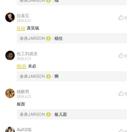
春典JARGON
:
哦
拉嘉宝
0
2026.4.23
41:40
真笑疯
春典JARGON
:
稳住
化工刘成龙
0
2026.4.23
00:35
未必
春典JARGON
:
啊
桃酥男
0
2026.4.23
板面
春典JARGON
:
板儿面
4ui12喵
0