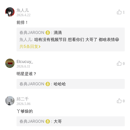
南方法制报：英雄与懦夫
魚人儿
1
2026.4.22
前排！
春典JARGON
:
滴滴
魚人儿
:
咱有没有视频节目 想看你们 大哥了 都啥表情😆
共
5
条回复
Elcucuy_
0
2026.6.11
明星是谁？
春典JARGON
:
哈哈哈
邱二千
0
2026.5.06
丫够燥的
春典JARGON
:
大哥