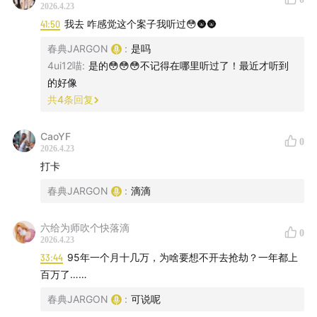
2026.4.23
41:50
我去 咋感觉这个案子我听过😳🌚🌚
春典JARGON
:
是吗
4ui12喵
:
是的😳😳😳不记得在哪里听过了！最近才听到
的好像
共
4
条回复
CaoYF
0
2026.4.23
打卡
春典JARGON
:
滴滴
六给为师吹个快落滴
0
2026.4.23
33:44
95年一个月十几万，为啥要想不开去抢劫？一年都上
百万了……
春典JARGON
:
可说呢