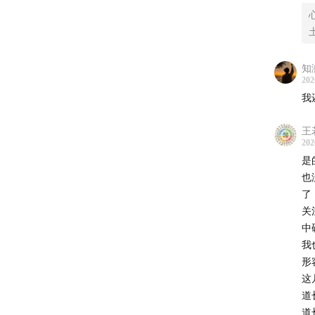
知
202
我
王
202
是
也
了
关
中
我
形
这
道
道