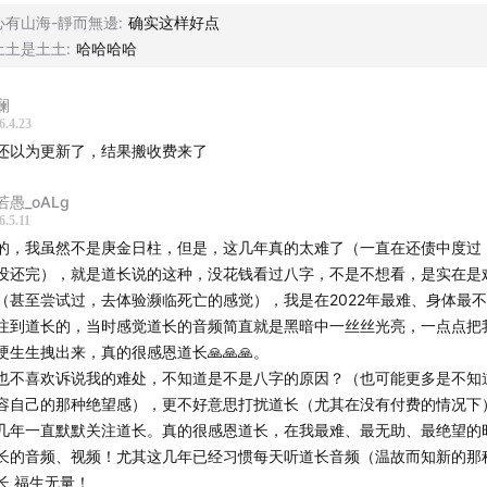
心有山海-靜而無邊
:
确实这样好点
土土是土土
:
哈哈哈哈
澜
6.4.23
还以为更新了，结果搬收费来了
若愚_oALg
6.5.11
的，我虽然不是庚金日柱，但是，这几年真的太难了（一直在还债中度过
没还完），就是道长说的这种，没花钱看过八字，不是不想看，是实在是
（甚至尝试过，去体验濒临死亡的感觉），我是在2022年最难、身体最
注到道长的，当时感觉道长的音频简直就是黑暗中一丝丝光亮，一点点把
硬生生拽出来，真的很感恩道长🙏🙏🙏。
也不喜欢诉说我的难处，不知道是不是八字的原因？（也可能更多是不知
容自己的那种绝望感），更不好意思打扰道长（尤其在没有付费的情况下
几年一直默默关注道长。真的很感恩道长，在我最难、最无助、最绝望的
长的音频、视频！尤其这几年已经习惯每天听道长音频（温故而知新的那
长 福生无量！