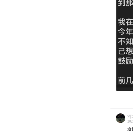
河
202
道