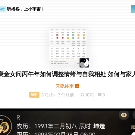
步时
勤路上
听播客，上小宇宙！
庚金女问丙午年如何调整情绪与自我相处 如何与家
云隐终南
31分钟
·
3个月前
1070
·
9
试听