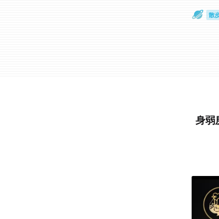
散
通
身弱