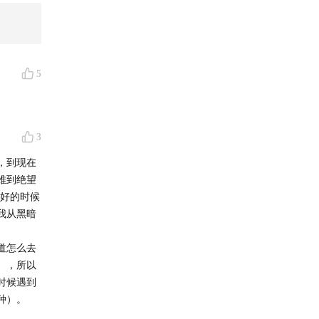
5
3
，到现在
难到绝望
不好的时候
我从黑暗
道怎么去
），所以
时候遇到
种）。