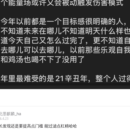
北墨麒麟_ha
6.4.23
长发现还是要提高点门槛 能过滤点杠精哈哈