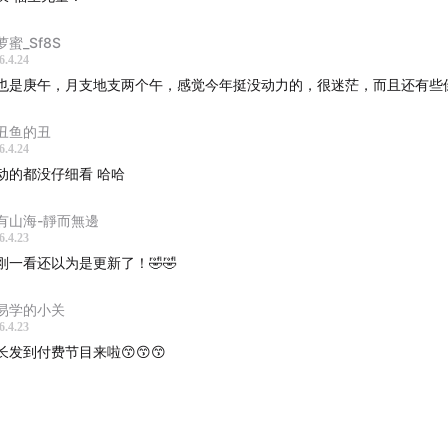
萝蜜_Sf8S
6.4.24
也是庚午，月支地支两个午，感觉今年挺没动力的，很迷茫，而且还有些
丑鱼的丑
6.4.24
动的都没仔细看 哈哈
有山海-靜而無邊
6.4.23
刚一看还以为是更新了！🤣🤣
易学的小关
6.4.23
长发到付费节目来啦😙😙😙