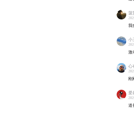
菠
202
我
小
202
激
心
202
刚
爱
202
道