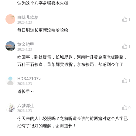
认为这个八字身强喜木火🫣
白味儿软糖
1
2026.4.23
每日刷道长更新没哈哈哈哈
黄金铠甲
1
2026.4.23
啥回事，到处爆雷，长城易趣，河南叶县黄金店老板跑路，
万科王石被查，董某辉卖假货，京东被罚，都感到今年了
HD347107z
1
2026.4.23
道长早～
六梦浮生
0
2026.4.23
今天来的人比较慢吗？之前听道长讲的前两篇对这个八字已
经有了很好的理解，谢谢道长！