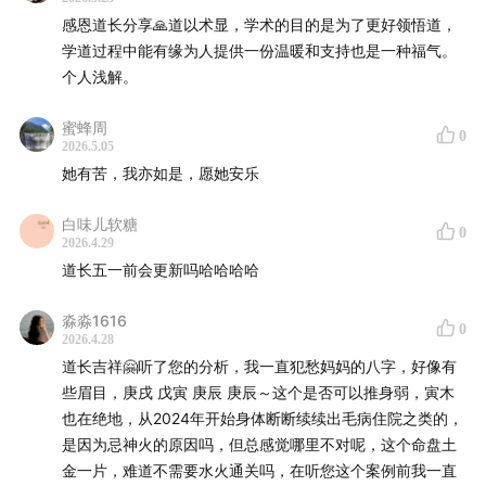
感恩道长分享🙏道以术显，学术的目的是为了更好领悟道，
学道过程中能有缘为人提供一份温暖和支持也是一种福气。
个人浅解。
蜜蜂周
0
2026.5.05
她有苦，我亦如是，愿她安乐
有术无道伤人害己
白味儿软糖
0
2026.4.29
有道无术助人无依
道长五一前会更新吗哈哈哈哈
道术结合度人修己
淼淼1616
0
2026.4.28
道长吉祥🤗听了您的分析，我一直犯愁妈妈的八字，好像有
些眉目，庚戌 戊寅 庚辰 庚辰～这个是否可以推身弱，寅木
也在绝地，从2024年开始身体断断续续出毛病住院之类的，
是因为忌神火的原因吗，但总感觉哪里不对呢，这个命盘土
金一片，难道不需要水火通关吗，在听您这个案例前我一直