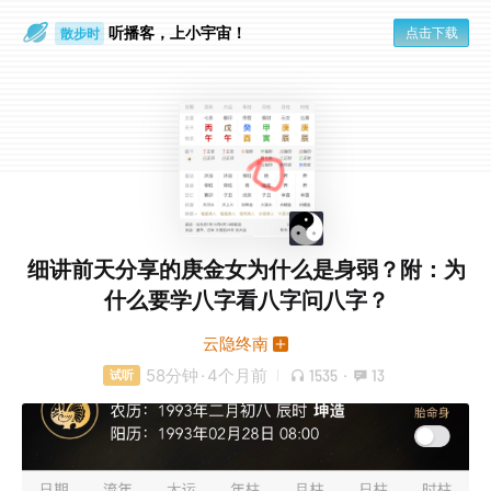
听播客，上小宇宙！
点击下载
散步时
通勤路上
细讲前天分享的庚金女为什么是身弱？附：为
什么要学八字看八字问八字？
云隐终南
58分钟
·
4个月前
1535
·
13
试听