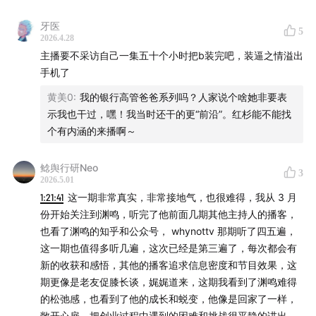
牙医
5
2026.4.28
主播要不采访自己一集五十个小时把b装完吧，装逼之情溢出
手机了
黄美0
:
我的银行高管爸爸系列吗？人家说个啥她非要表
示我也干过，嘿！我当时还干的更“前沿”。红杉能不能找
个有内涵的来播啊～
鲶舆行研Neo
3
2026.5.01
1:21:41
这一期非常真实，非常接地气，也很难得，我从 3 月
份开始关注到渊鸣，听完了他前面几期其他主持人的播客，
也看了渊鸣的知乎和公众号， whynottv 那期听了四五遍，
这一期也值得多听几遍，这次已经是第三遍了，每次都会有
新的收获和感悟，其他的播客追求信息密度和节目效果，这
02:12
-
05:13
| 内向者的表达：
如何找到一套与世界沟通
期更像是老友促膝长谈，娓娓道来，这期我看到了渊鸣难得
的自洽方式？
的松弛感，也看到了他的成长和蜕变，他像是回家了一样，
05:14
-
13:27
| 游戏与编程启蒙：
用最简单规则描述最
敞开心扉，把创业过程中遇到的困难和挑战很平静的讲出