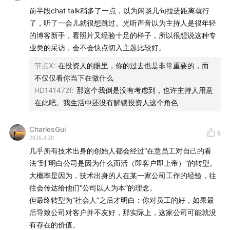
前半段chat talk稍多了一点，以为闲谈几句拉进距离就行
更重要的是，这不是一期只谈技术趋势的访谈。胡渊鸣同
了，听了一会儿就很想跳过。光听声音以为主持人是很年轻
时复盘了Meshy.AI三次转型以及寻找PMF的过程：从“我
的博客新手，看照片又经验十足的样子，所以很想说这种专
能做什么”，到“用户真正需要什么”；从一个技术人，摸索
业类的采访，会不会快点切入主题比较好。
出属于自己的CEO方法论；从几乎想把钱还给投资人的至
节点X
:
在投资人的眼里，你的过去也是非常重要的，而
暗时刻，走到重新确认方向。
不仅仅看你当下在做什么
HD141472f
:
那这个我倒是没有考虑到，也许主持人用意
围绕“AI 替代不了什么”“世界模型应该怎么做”“AI时代人最
在此吧。我生活中还没有解锁投资人这个角色
终追求什么”等问题，这场对谈深入技术、产品与人性的交
叉地带。
CharlesGui
6
2026.4.28
几乎所有技术出身的创始人都会经过“在意员工对自己的看
法”到“明白公司是因为什么而活（即客户即上帝）”的转型。
大概率是因为，技术出身的人在某一家公司工作的经验，往
往会传达给他们“公司以人为本”的理念。
但最终转型为“社会人”之后才明白：你对员工的好，如果最
胡渊鸣 Meshy.AI创始人兼首席执行官
后导致公司对客户并不友好，那实际上，这家公司可能就没
吴茗 红杉中国投资合伙人
有存在的价值。