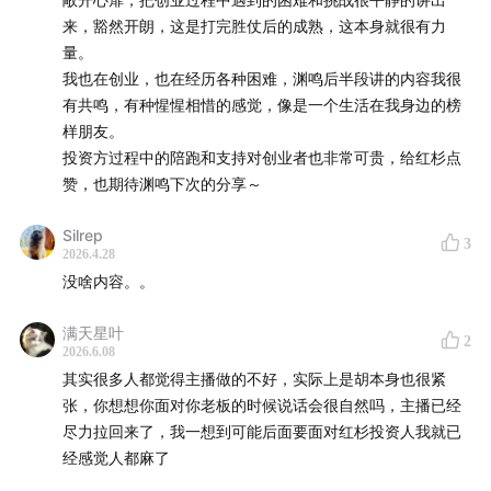
丰富世界
来，豁然开朗，这是打完胜仗后的成熟，这本身就很有力
13:28
-
25:03
| AI原生游戏：
离开AI不能玩、有了AI更好
量。
玩
我也在创业，也在经历各种困难，渊鸣后半段讲的内容我很
有共鸣，有种惺惺相惜的感觉，像是一个生活在我身边的榜
25:04
-
31:01
| 三次转型，找到 PMF：
从“我能提供什么”
样朋友。
转向“用户需要什么”
投资方过程中的陪跑和支持对创业者也非常可贵，给红杉点
31:02
-
41:16
| 技术人如何做 CEO：
如何以技术人身份
赞，也期待渊鸣下次的分享～
摸索出自己的CEO方法论
41:17
-
44:09
| AI替代不了什么：
有训练数据的都会被替
Silrep
3
2026.4.28
代，没有数据的探索领域靠人类灵光一现
没啥内容。。
44:10
-
56:49
| 世界模型怎么做：
提出Hybrid World
Model
满天星叶
2
56:50
-
01:08:11
| AI时代人追求什么：
有限生命体验无限
2026.6.08
其实很多人都觉得主播做的不好，实际上是胡本身也很紧
Experience是未来最重要的资源
张，你想想你面对你老板的时候说话会很自然吗，主播已经
01:08:12
-
01:14:35
| 创业的至暗时刻：
几乎把钱还给投
尽力拉回来了，我一想到可能后面要面对红杉投资人我就已
资人的那段日子
经感觉人都麻了
01:14:36
-
01:29:57
| 关于顶级 Founder：
Motivation与