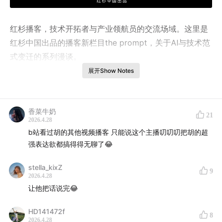
红杉播客，技术开拓者与产业领航员的交流场域。这里是
红杉中国出品的播客新栏目the prompt，关于AI与技术范
式变迁的系列漫谈。
展开Show Notes
本期，红杉中国吴茗与Meshy.AI创始人兼CEO胡渊鸣作客
栏目，谈及了胡渊鸣以及Meshy.AI的成长之路。从一个不
擅长表达的内向技术少年，到带领Meshy.AI走到全球用户
香菜牛奶
21
2026.4.28
面前的创业者，胡渊鸣的经历几乎浓缩了AI时代顶级技术
b站看过胡的其他视频播客 只能说这个主播叨叨叨把胡的超
型Founder的成长样本。
强表达欲都搞得得无聊了😂
在这期对谈中，我们将听到胡渊鸣讲述自己如何从游戏与
stella_kixZ
9
编程中获得最早的世界观启蒙：用最简单的规则，去描述
2026.4.28
最丰富的世界；也可以听到他对AI原生游戏的判断——真
让他把话说完😂
正属于下一代的产品，不是“加了AI”，而是“离开AI就不成
HD141472f
立”。
8
2026.4.28