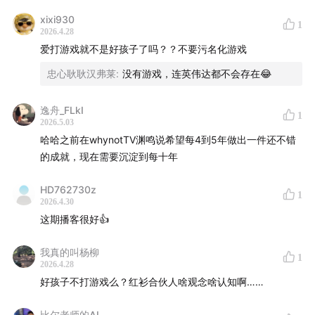
xixi930
但在当下，最有价值的回答是 以王者荣耀或者吃鸡为例，能
1
2026.4.28
让一个非洲的小朋友和一个亚洲的十八线小城学生，以及姚
爱打游戏就不是好孩子了吗？？不要污名化游戏
班毕业的CEO共享一个世界观和情绪体验。
忠心耿耿汉弗莱
:
没有游戏，连英伟达都不会存在😂
在动荡不安，矛盾激化的时期，如何与自己相处的同时，找
到与他人的共同语言，建立连接，构建一种平等，公开，公
逸舟_FLkI
1
正的秩序。
2026.5.03
哈哈之前在whynotTV渊鸣说希望每4到5年做出一件还不错
退一万步说，像史玉柱当年通过构建虚拟社会在游戏里收税
的成就，现在需要沉淀到每十年
还债，也证明了游戏的商业潜力。虽然不是很认同这种方
式。
HD762730z
1
2026.4.30
这期播客很好👍
过往饥饿的社会经验遗产对游戏这类非生产活动的偏见。或
许是当初面试官为什么会有游戏之用的疑问来源。
我真的叫杨柳
1
2026.4.28
文化观念和版权问题，让游戏看起来与经济系统的关联不够
好孩子不打游戏么？红衫合伙人啥观念啥认知啊……
直接，所以才有对特殊时期吃饱饭的担忧，然而游戏却是富
足社会的经济支柱与稳定器。
比尔老师的AI