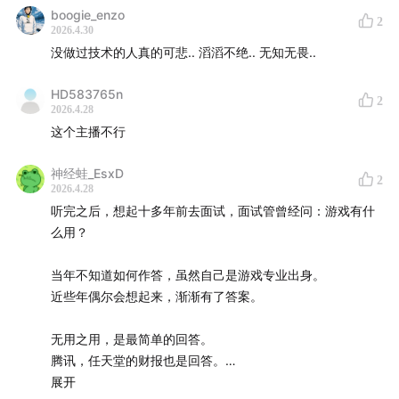
韧性
boogie_enzo
2
2026.4.30
没做过技术的人真的可悲.. 滔滔不绝.. 无知无畏..
HD583765n
2
2026.4.28
这个主播不行
神经蛙_EsxD
2
2026.4.28
听完之后，想起十多年前去面试，面试管曾经问：游戏有什
么用？
当年不知道如何作答，虽然自己是游戏专业出身。
近些年偶尔会想起来，渐渐有了答案。
无用之用，是最简单的回答。
腾讯，任天堂的财报也是回答。
把游戏集群技术用在卫星管理是回答。
展开