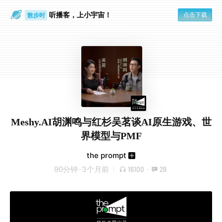
听播客，上小宇宙！
点击下载
散步时
通勤路上
Meshy.AI胡渊鸣与红杉吴茗谈AI原生游戏、世
界模型与PMF
the prompt
90分钟
·
3个月前
16100
·
29