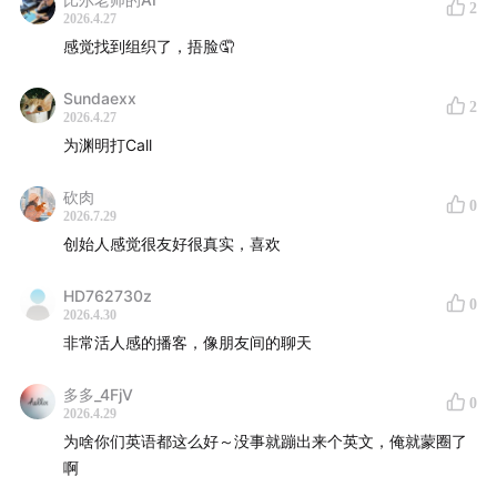
2
2026.4.27
如果能够像小孩子一般体验到游戏反馈刺激神经系统带来的
感觉找到组织了，捂脸🤦
感受，那就不需要解释了。
Sundaexx
2
2026.4.27
但资源富足体验丰富的人或许更愿意在屏幕之外游戏人生来
为渊明打Call
获得激素体验。
砍肉
0
2026.7.29
创始人感觉很友好很真实，喜欢
HD762730z
0
2026.4.30
非常活人感的播客，像朋友间的聊天
多多_4FjV
0
2026.4.29
为啥你们英语都这么好～没事就蹦出来个英文，俺就蒙圈了
啊