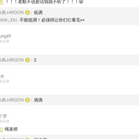
15
！！！老航不说脏话我就不听了！！！😫
春典JARGON
:
低调
ibiki_Ebi
:
不能低调！必须得让你们仨看见👀
ung样
6.4.28
春典JARGON
:
2
ck
6.4.28
春典JARGON
:
滴滴
个梦
6.4.29
21
绳束师