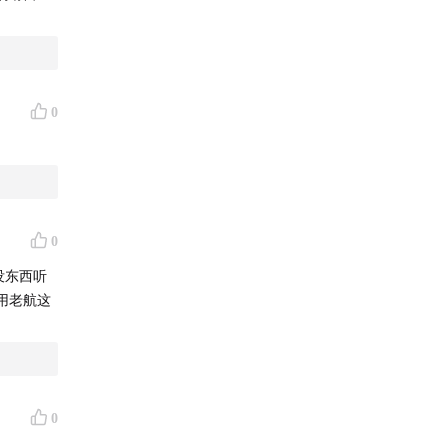
0
0
没东西听
用老航这
0