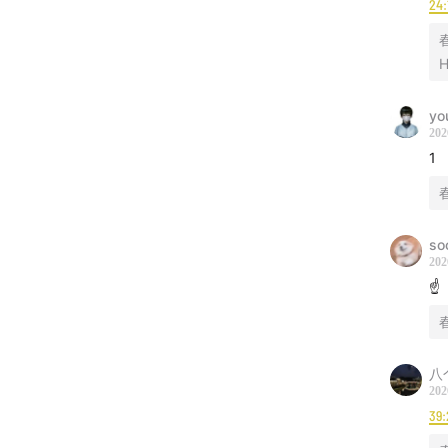
24:
H
yo
202
1
so
202
☝️
八
202
39: