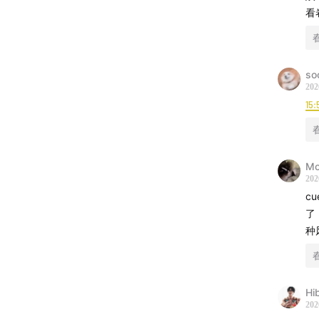
看
so
202
15:
M
202
c
了
种
Hib
202