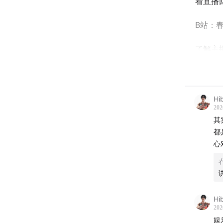
看直播
B站：春
了解主
小红书：
资料来
Hib
202
新浪新
其
都
百度百
心
《吉林
《延边大事
Hib
202
娱