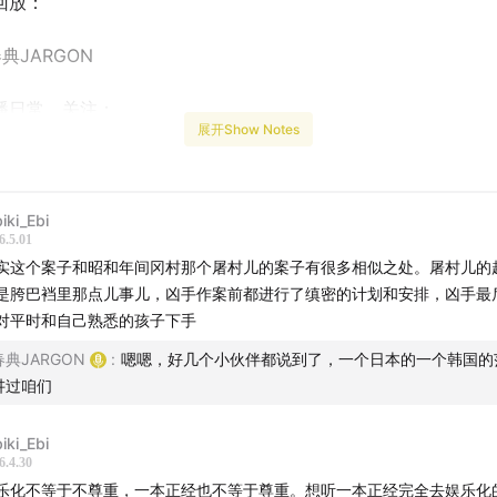
回放：
典JARGON
播日常，关注：
展开Show Notes
春典JARGON
源：
iki_Ebi
6.5.01
闻：抢武器库连杀21人 凶残恶魔终落法网
实这个案子和昭和年间冈村那个屠村儿的案子有很多相似之处。屠村儿的
是胯巴裆里那点儿事儿，凶手作案前都进行了缜密的计划和安排，凶手最
科：王明芳
对平时和自己熟悉的孩子下手
春典JARGON
:
嗯嗯，好几个小伙伴都说到了，一个日本的一个韩国的
省志: 武装警察志》
讲过咱们
记, 1712-1988》
iki_Ebi
6.4.30
乐化不等于不尊重，一本正经也不等于尊重。想听一本正经完全去娱乐化