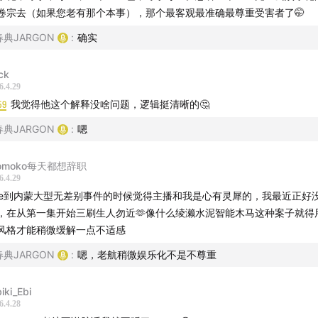
卷宗去（如果您老有那个本事），那个最客观最准确最尊重受害者了🤭
春典JARGON
:
确实
ck
6.4.29
59
我觉得他这个解释没啥问题，逻辑挺清晰的🤔
春典JARGON
:
嗯
omoko每天都想辞职
6.4.29
ue到内蒙大型无差别事件的时候觉得主播和我是心有灵犀的，我最近正好
，在从第一集开始三刷生人勿近🫶像什么绫濑水泥智能木马这种案子就得
风格才能稍微缓解一点不适感
春典JARGON
:
嗯，老航稍微娱乐化不是不尊重
iki_Ebi
6.4.28