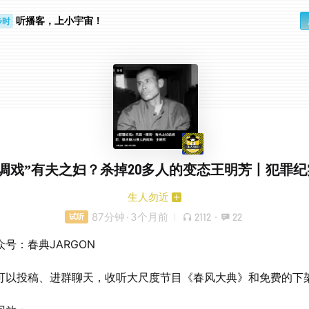
听播客，上小宇宙！
步时
勤路上
“调戏”有夫之妇？杀掉20多人的变态王明芳丨犯罪纪
生人勿近
87分钟
·
3个月前
2112
·
22
试听
号：春典JARGON
可以投稿、进群聊天，收听大尺度节目《春风大典》和免费的下