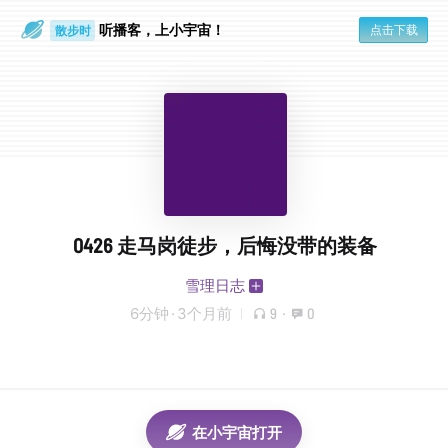
听播客，上小宇宙！
点击下载
散步时
通勤路上
0426 走马岗徒步，后悔没带的装备
雪理日志
6分钟
·
3个月前
9
·
0
在小宇宙打开