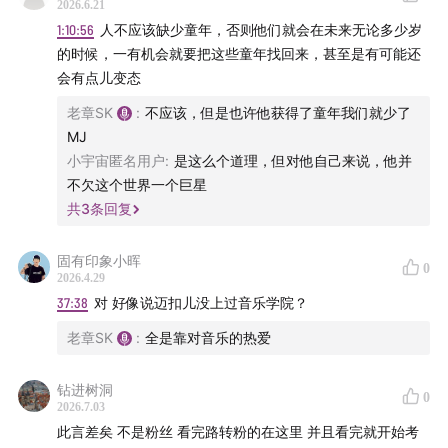
2026.6.21
1:10:56
人不应该缺少童年，否则他们就会在未来无论多少岁
的时候，一有机会就要把这些童年找回来，甚至是有可能还
会有点儿变态
老章SK
:
不应该，但是也许他获得了童年我们就少了
MJ
小宇宙匿名用户
:
是这么个道理，但对他自己来说，他并
不欠这个世界一个巨星
共
3
条回复
固有印象小晖
0
2026.4.29
37:38
对 好像说迈扣儿没上过音乐学院？
老章SK
:
全是靠对音乐的热爱
钻进树洞
0
2026.7.03
此言差矣 不是粉丝 看完路转粉的在这里 并且看完就开始考