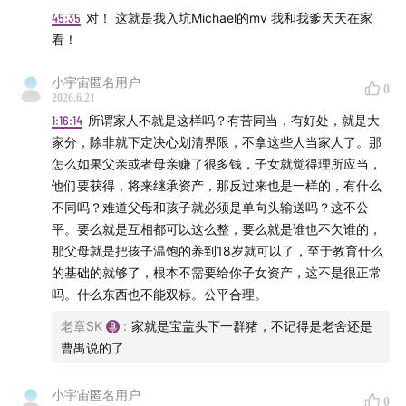
片长: 128分钟
45:35
对！ 这就是我入坑Michael的mv 我和我爹天天在家
看！
又名: 米高·积逊(港) / 麦可·杰克森(台) / 迈克尔
小宇宙匿名用户
IMDb: tt11378946
0
2026.6.21
1:16:14
所谓家人不就是这样吗？有苦同当，有好处，就是大
剧情简讯：
家分，除非就下定决心划清界限，不拿这些人当家人了。那
怎么如果父亲或者母亲赚了很多钱，子女就觉得理所应当，
这是一部明星迈克尔杰克逊的传记电影。影片关注于这位
他们要获得，将来继承资产，那反过来也是一样的，有什么
天皇巨星的前半生，讲述了他如何在自家兄弟合唱团“杰克
不同吗？难道父母和孩子就必须是单向头输送吗？这不公
逊五兄弟”中因为显眼的天赋而一步步脱颖而出，最终发布
平。要么就是互相都可以这么整，要么就是谁也不欠谁的，
了他前半生最有影响力的理程碑式唱片“Thriller”。同时，
那父母就是把孩子温饱的养到18岁就可以了，至于教育什么
的基础的就够了，根本不需要给你子女资产，这不是很正常
因为他贪婪而有控制俗的父亲，他的童年成长过程受到巨
吗。什么东西也不能双标。公平合理。
大冲击，不健康的成长之路为他之后的人生风雨埋下了危
机伏笔。
老章SK
:
家就是宝盖头下一群猪，不记得是老舍还是
曹禺说的了
大话说电影的群，欢迎你的加入，请加包主播：
bobby8816 并回答第一期节目讨论的影片名称。
小宇宙匿名用户
0