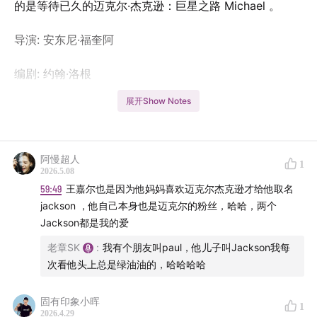
的是等待已久的迈克尔·杰克逊：巨星之路 Michael 。
导演: 安东尼·福奎阿
编剧: 约翰·洛根
展开Show Notes
主演: 贾法尔·杰克逊 / 尼娅·朗 / 朱利亚诺·瓦尔迪 / 科尔曼
·多明戈 / 迈尔斯·特勒 / 更多...
阿慢超人
类型: 剧情 / 音乐 / 传记
1
2026.5.08
59:49
王嘉尔也是因为他妈妈喜欢迈克尔杰克逊才给他取名
制片国家/地区: 美国
jackson ，他自己本身也是迈克尔的粉丝，哈哈，两个
Jackson都是我的爱
语言: 英语
老章SK
:
我有个朋友叫paul，他儿子叫Jackson我每
上映日期: 2026-04-24(美国/中国大陆) / 2026-04-
次看他头上总是绿油油的，哈哈哈哈
22(中国香港)
固有印象小晖
1
2026.4.29