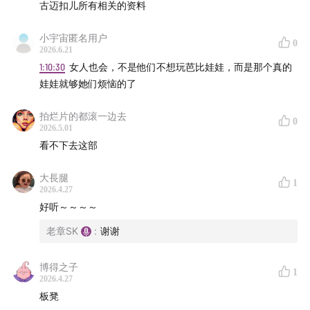
古迈扣儿所有相关的资料
小宇宙匿名用户
0
2026.6.21
1:10:30
女人也会，不是他们不想玩芭比娃娃，而是那个真的
娃娃就够她们烦恼的了
拍烂片的都滚一边去
0
2026.5.01
看不下去这部
大長腿
1
2026.4.27
好听～～～～
老章SK
:
谢谢
博得之子
1
2026.4.27
板凳