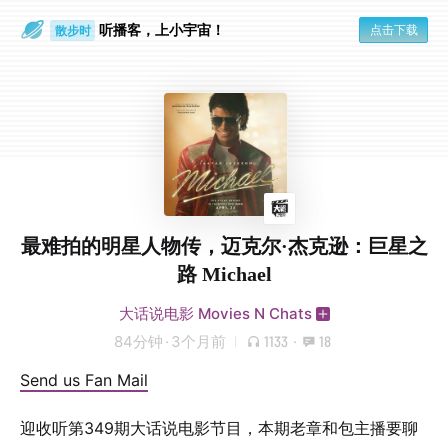
听播客，上小宇宙！
点击下载
散步时
通勤路上
最难拍的明星人物传，迈克尔·杰克逊：巨星之
路 Michael
大话说电影 Movies N Chats
84分钟
·
3个月前
1133
·
18
Send us Fan Mail
迎收听第349期大话说电影节目，本期老章和包主播要聊