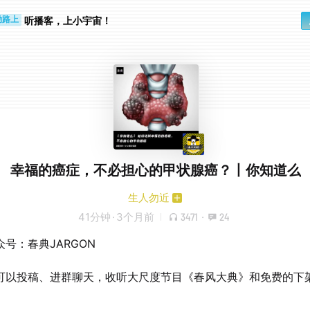
步时
勤路上
听播客，上小宇宙！
幸福的癌症，不必担心的甲状腺癌？丨你知道么
生人勿近
41分钟
·
3个月前
3471
·
24
号：春典JARGON
可以投稿、进群聊天，收听大尺度节目《春风大典》和免费的下