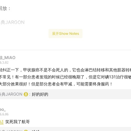
回放：
典JARGON
展开Show Notes
播日常，关注：
猫_MIAO
春典JARGON
6.5.02
轻纠正一下，甲状腺癌不是不会死人的，它也会淋巴结转移和其他脏器转
不常见！有一部分患者发现的时候已经很晚期了，但是它对碘131治疗很
大部分效果很好！但是部分患者会有甲减，可能需要终身服药！
春典JARGON
:
好的好的
eo_
6.6.06
43
笑死我了航哥