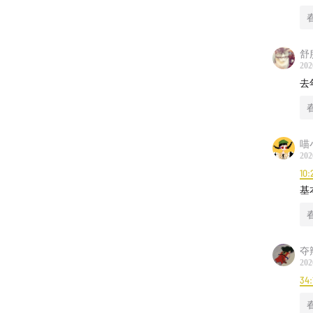
舒
202
去
喵
202
10:
基
夺
202
34: