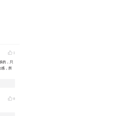
1
移的，只
敏感，所
0