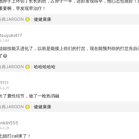
他脖子上环切了长长的疤，占脖子一半，还好发现得早，他心态也很好！
重要啊，早发现早治疗！
春典JARGON
:
健健康康
tsuyuki417
6.5.04
姐姐技能又进化了，以前是能接上你们的打岔，现在能预判你的打岔先自
了😃
春典JARGON
:
哈哈哈哈哈
ff111
6.4.29
长了囊性结节，做了一枪热消融
春典JARGON
:
健健康康
anklin555
6.4.28
七姐打call来了！