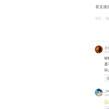
看直播
B站：春
了解主
老
小红书：
202
轻
是
以
_N
202
37: