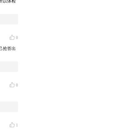
所以体检
0
己抢答出
0
1