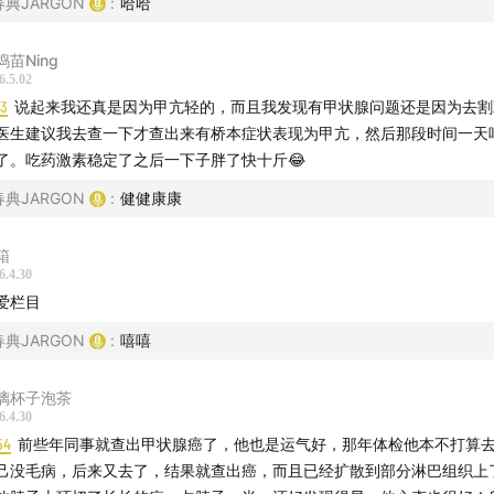
春典JARGON
:
哈哈
捣苗Ning
6.5.02
03
说起来我还真是因为甲亢轻的，而且我发现有甲状腺问题还是因为去割
医生建议我去查一下才查出来有桥本症状表现为甲亢，然后那段时间一天
了。吃药激素稳定了之后一下子胖了快十斤😂
春典JARGON
:
健健康康
箱
6.4.30
爱栏目
春典JARGON
:
嘻嘻
璃杯子泡茶
6.4.30
54
前些年同事就查出甲状腺癌了，他也是运气好，那年体检他本不打算
己没毛病，后来又去了，结果就查出癌，而且已经扩散到部分淋巴组织上