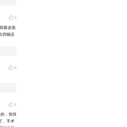
0
双眼皮面
吃四顿还
0
0
去的，觉得
了。手术