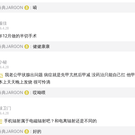
春典JARGON
:
嗬
服佳
6.4.28
年12月做的半切手术
春典JARGON
:
健健康康
小秘
6.4.28
24
我老公甲状腺出问题 病症就是先甲亢然后甲减 没药治只能自己扛 他
本上天天晚上发烧 很可怜滴
春典JARGON
:
哎呦喂
辣卫门
6.4.28
11
手机辐射属于电磁辐射吧？和电离辐射还是不同的
春典JARGON
:
好的