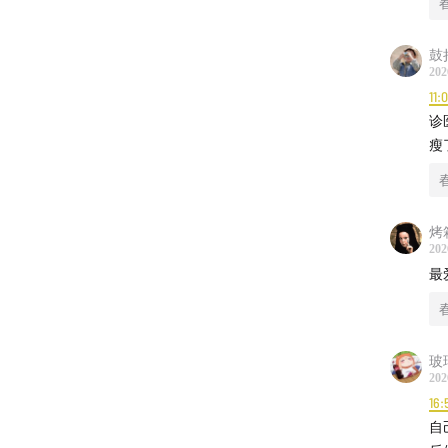
鼓
202
11:
诊
瘦
烤
202
最
玻
202
16:
自