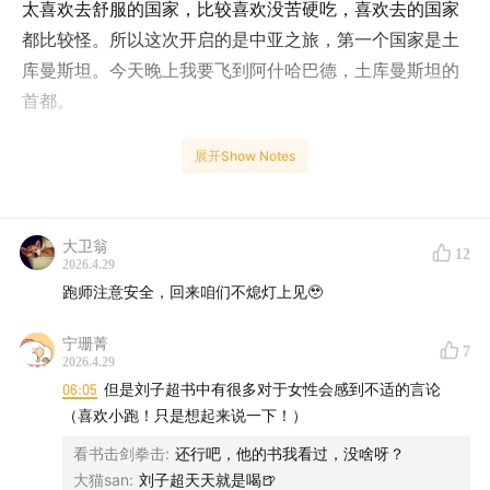
太喜欢去舒服的国家，比较喜欢没苦硬吃，喜欢去的国家
都比较怪。所以这次开启的是中亚之旅，第一个国家是土
库曼斯坦。今天晚上我要飞到阿什哈巴德，土库曼斯坦的
首都。
三个多月前，我刚刚结束了一趟伊拉克的十日行——那趟
展开Show Notes
旅行其实让我见识了一次什么叫”
机会窗口
”。我当时在埃
尔比勒转机，在那座以美领馆和美军基地闻名、被称作库
尔德之都的城市住了一晚。我还记得下了飞机出机场之
大卫翁
12
2026.4.29
后，还对着机场方向拍了张夜景。
跑师注意安全，回来咱们不熄灯上见🥹
那会儿谁能想到——仅仅一个月之后，2 月 28 日，以色
宁珊菁
7
列和美国就对伊朗开打了。之后的三天里，仅埃尔比勒一
2026.4.29
座城市，就挨了好多枚导弹和无人机。机场航站楼附近起
06:05
但是刘子超书中有很多对于女性会感到不适的言论
（喜欢小跑！只是想起来说一下！）
火，美领馆旁边也有爆炸。我从新闻里看到埃尔比勒机场
冒起的浓烟。感觉非常诡异：我曾经站过的地方，变成新
看书击剑拳击
:
还行吧，他的书我看过，没啥呀？
闻头版了。
大猫san
:
刘子超天天就是喝🍺