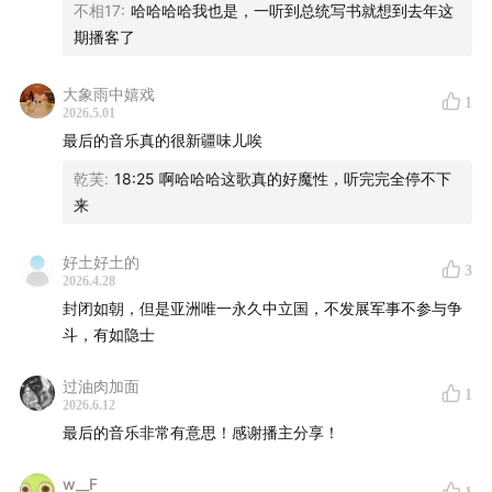
不相17
:
哈哈哈哈我也是，一听到总统写书就想到去年这
迹，也是当下大国角力的经济样本——丰富的天然气和各
期播客了
种战略资源，肯定是兵家必争之地。
大象雨中嬉戏
但兵家必争归兵家必争，到底当地真实情况是怎么样？老
1
2026.5.01
百姓的生活什么样？最近这些年，他们有没有从苏联模式
最后的音乐真的很新疆味儿唉
里走出来，自己内生地长出什么新的经济模式？
乾芙
:
18:25 啊哈哈哈这歌真的好魔性，听完完全停不下
来
职业病又犯了，作为做小众新兴市场研究的，我还是想多
了解一下。
好土好土的
3
2026.4.28
伊拉克那些天天天更新，元气有点伤了，这次不太敢立
封闭如朝，但是亚洲唯一永久中立国，不发展军事不参与争
flag 了。所以接下来的这11天，我这次就不立每天一更新
斗，有如隐士
的 flag 了。不定期录一期，把当天的所见所闻、历史脉络
过油肉加面
和经济观察分享给大家。
1
2026.6.12
最后的音乐非常有意思！感谢播主分享！
播客里分享的土库曼 Pop Music：
Mährijemal · Atabaý
Çargulyýew
w__F