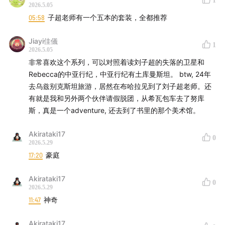
1
2026.5.05
时间戳:
05:58
子超老师有一个五本的套装，全都推荐
00:00
从伊拉克到中亚：那个不再可靠的"以后"
Jiayi佳儀
1
2026.5.05
非常喜欢这个系列，可以对照着读刘子超的失落的卫星和
04:30
美伊战争边缘的土库曼，与一个噩耗
Rebecca的中亚行纪，中亚行纪有土库曼斯坦。 btw, 24年
去乌兹别克斯坦旅游，居然在布哈拉见到了刘子超老师。还
07:30
尼亚佐夫的 21 年 · 一个被亲手"设计"出来的奇葩
有就是我和另外两个伙伴请假脱团，从希瓦包车去了努库
国家
斯，真是一个adventure, 还去到了书里的那个美术馆。
10:30
土库曼简史 · 从恺加王朝到沙俄、到苏联
Akirataki17
0
2026.5.29
13:25
经济观察 · 用一个字看懂土库曼斯坦：“气”。以及
17:20
豪庭
结尾分享一首土库曼 pop music
Akirataki17
0
2026.5.29
11:47
神奇
Akirataki17