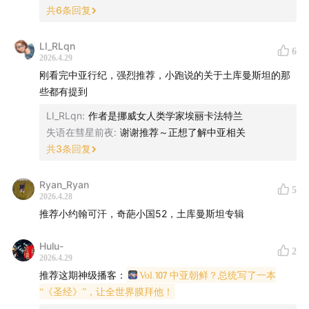
共
6
条回复
那一刻我真觉得：”以后总有机会去”这个说法真的不太现
实了。在这么一个地缘政治以
LI_RLqn
周
为单位剧烈变化的时代，
6
2026.4.29
“以后”这个词，真的越来越不可靠了。
刚看完中亚行纪，强烈推荐，小跑说的关于土库曼斯坦的那
些都有提到
全世界不管哪个地方，现在好像都变得更加不可预测。我
LI_RLqn
:
作者是挪威女人类学家埃丽卡法特兰
这次飞中亚的机票，因此比年初贵了好几倍。
失语在彗星前夜
:
谢谢推荐～正想了解中亚相关
共
3
条回复
虽然很肉疼，但还是决定出发上路了。原因就是如果现在
不去，我不知道以后还有没有机会。
Ryan_Ryan
5
2026.4.28
中亚这五个斯坦国家，包括土库曼斯坦、乌兹别克斯坦、
推荐小约翰可汗，奇葩小国52，土库曼斯坦专辑
塔吉克斯坦、吉尔吉斯斯坦和哈萨克斯坦，这斯坦、那斯
坦的，大家可能连名字都记不清楚。但它们夹在俄罗斯、
Hulu-
2
2026.4.29
中国、伊朗、阿富汗之间，脚下是苏联解体三十多年、在
推荐这期神级播客：
Vol.107 中亚朝鲜？总统写了一本
大国博弈夹缝中艰难寻找自己位置的土地。这里既有历史
“《圣经》”，让全世界膜拜他！
迷们心心念念的安息、粟特、花剌子模、帖木儿帝国的遗