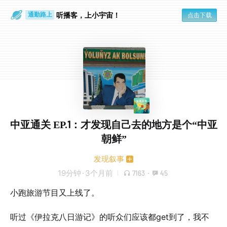
散步时
通勤路上
听播客，上小宇宙！
点击下载
中亚通关 EP.1：才发现自己去的地方是个“中亚
朝鲜”
发现叙事
19分钟
·
3个月前
7163
·
45
小跑旅游节目又上线了。
听过《伊拉克八日游记》的听众们应该都get到了，我不