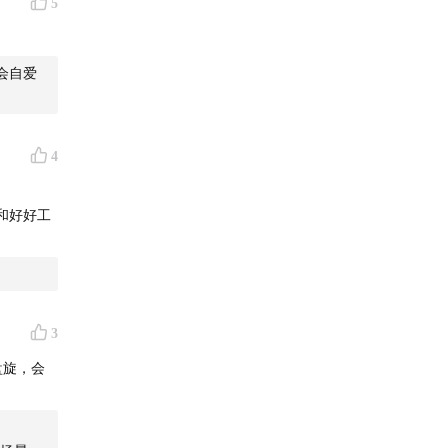
5
会自爱
4
和好好工
3
盘旋，会