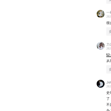
独家首
一
202
很
力
202
52
从
Je
202
史
了
不
办