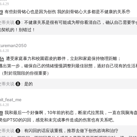
6.4.29
29
有些刻骨铭心也是因为创伤 我的刻骨铭心大多都是不健康的关系🥹
史蒂夫说
:
不健康关系是很有可能成为帮你看清自己，确认自己需要学
的契机的！别错过！
tureman2050
6.4.28
:54
遭受家庭暴力和校園霸凌的夥伴，立刻和家庭保持物理距離；
邁出第一步，確保自己的情緒慢慢調整到最佳狀態，過好自己現有的生活
 （對於現階段的你很重要）
史蒂夫说
:
是的
it_feat_me
6.4.28
19
我和最后一个好像啊，10年前的初恋，断崖式拉黑我，一直在我脑海
类似PTSD的闪回，感觉和未完成事件造成的伤害也有关系吧。
史蒂夫说
:
有闪回的话应该重视，推荐去做下创伤咨询和治疗