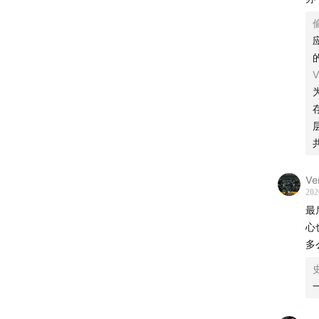
V
Ve
202
最
心
多