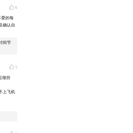
6
后我可以
模式的影
不爱的每
不是错过
及确认自
己不够
时间节
一段时
5
起做担
不上飞机