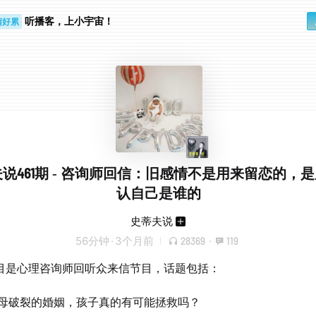
睛好累
个人
听播客，上小宇宙！
说461期 - 咨询师回信：旧感情不是用来留恋的，
认自己是谁的
史蒂夫说
56分钟
·
3个月前
28369
·
119
目是心理咨询师回听众来信节目，话题包括：
母破裂的婚姻，孩子真的有可能拯救吗？