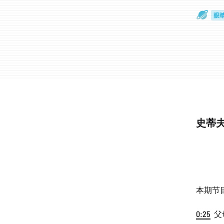
眼
一
史蒂夫
本期节
0:25
父