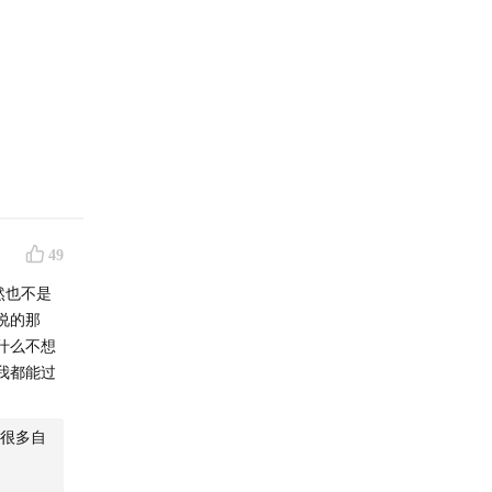
外由于来
49
然也不是
说的那
最佳播
什么不想
理解人与
我都能过
对谈、听
/小红
有很多自
字内容