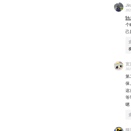
西
Jir
在
202
通
54:
响
个
了
己
一
好
间
宽宽
202
第
保
这
等
嗯
猫