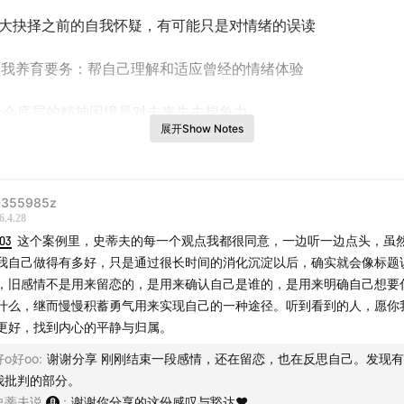
大抉择之前的自我怀疑，有可能只是对情绪的误读
我养育要务：帮自己理解和适应曾经的情绪体验
会底层的精神困境是对未来失去想象力
展开Show Notes
骨铭心的初恋不是用来留恋的，是用来确认自己是谁的
请发送到 asksteve@126.com 。来信字数请勿超800字，另
355985z
6.4.28
，回复无法保证时效性。
:03
这个案例里，史蒂夫的每一个观点我都很同意，一边听一边点头，虽
我自己做得有多好，只是通过很长时间的消化沉淀以后，确实就会像标题
夫说”是创办于2015年的知名泛心理学播客，曾被评为2019苹果
，旧感情不是用来留恋的，是用来确认自己是谁的，是用来明确自己想要
022年CPA中文播客奖年度成长类播客。这是一个通过深度交流
什么，继而慢慢积蓄勇气用来实现自己的一种途径。听到看到的人，愿你
杂性，拓展意识边界，提炼个人成长之道的节目，节目形式包括
更好，找到内心的平静与归属。
和独白。主播Steve是一位资深心理咨询师和心理科普作家。微博
好o好oo
:
谢谢分享 刚刚结束一段感情，还在留恋，也在反思自己。发现
：@史蒂夫说，B站/Youtube：@播客史蒂夫说，公众号：
我批判的部分。
steve，官网：
steveshuo.com
，今日头条：@史蒂夫说（部分文
史蒂夫说
:
谢谢你分享的这份感叹与豁达❤️