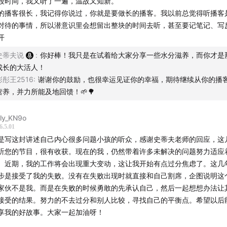
段时间，我又听了一遍，温故又知新。
的播客很长，我记得你说过，你就是要做长的播客。我以前总觉得听播客
对待的事情，所以潜意识里会想留出整块的时间去听，甚至要记笔记、写
更觉得这是一件日常的事情，我能听多少、能感受多少，就先感知多少，
开
得比以前多了。
史蒂夫说
:
你好棒！我只是在试着给大家分享一些水分滋养，而你才是
许是因为你打开了我对播客的认知，现在一有烦恼、沮丧，我就想听听你
成长的大活人！
听你的声音（怎么有点变态了hh ），慢慢感到安静和平和。虽然不能解
彤彤王2516
:
谢谢你的鼓励，也很幸运见证你的幸福，期待继续从你的播
，但是我在听你的讲述时，我感到我是被接纳、被理解、被包容、被支持
营养，并力所能及地回馈！🌱🌳
写的《假性亲密关系》，和杜老师合作的《文学中的人生进化课》，我都
。巧的是，那时才知道我一直想读的《人生十二法则》是你翻译的，虽然
lly_KN9o
始读。
6.5.01
没有听过太多的播客，但是我很喜欢你的，也只推荐过你的。一方面，我
是写这封讲述自己内心很多问题小孩的听众，感谢史蒂夫老师的回应，这
雏鸟心态”，你打开了我对播客的认知。另一方面，我觉得你没有那种高高
听您的节目，很有收获。现在的我，仍然带着许多未解决的问题努力适应
，你体察入微，能观察到一些非常细小的感受，并能以很正向、很包容的
。近期，我的工作将会出现重大变动，这让我开始有点过分焦虑了。这几
和鼓励，让我没有被批评、被指责的感受。我感到被理解和支持，原来我
步是接受了我的失败。没有在失败出现时就直接和自己割席，企图说明这
的、不是有错的，还能有另一种视角与可能性去解读和解释它。
家伙不是我。而是在失败的时候勇敢的先承认自己，然后一起想想办法让
完今天的播客，感慨每次听总能与我最近生活里想到的议题相契合。上次
接受的结果。努力的不去过分和别人比较，寻找自己的平衡点。希望以后
近是我的远》的作者对话，让我想到与母亲之间的关系，还有心理学中的“
享我的好故事。大家一起加油呀！
天让我联想到与父亲的关系，以及我身边的人，还有一段深刻的感受所能