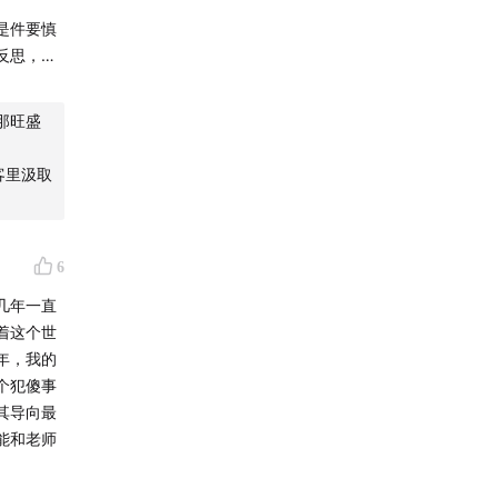
是件要慎
反思，现
这样反而
那旺盛
的播客、
决实际的问
客里汲取
的。
买回来读
现在还没
6
觉得有点
几年一直
在上的感
着这个世
语言去描
年，我的
不是不正
个犯傻事
其导向最
你和《你
能和老师
霸权”；
传达的东