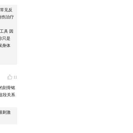
常见反
创伤治疗
工具 因
你只是
候身体
11
的刻骨铭
这段关系
很刺激