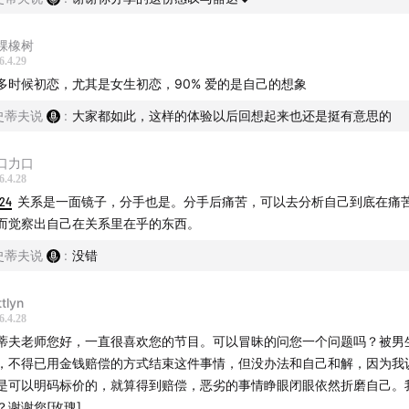
发）
棵橡树
6.4.29
多时候初恋，尤其是女生初恋，90% 爱的是自己的想象
史蒂夫说
:
大家都如此，这样的体验以后回想起来也还是挺有意思的
口力口
6.4.28
:24
关系是一面镜子，分手也是。分手后痛苦，可以去分析自己到底在痛
而觉察出自己在关系里在乎的东西。
史蒂夫说
:
没错
ttlyn
6.4.28
蒂夫老师您好，一直很喜欢您的节目。可以冒昧的问您一个问题吗？被男
，不得已用金钱赔偿的方式结束这件事情，但没办法和自己和解，因为我
是可以明码标价的，就算得到赔偿，恶劣的事情睁眼闭眼依然折磨自己。
？谢谢您[玫瑰]