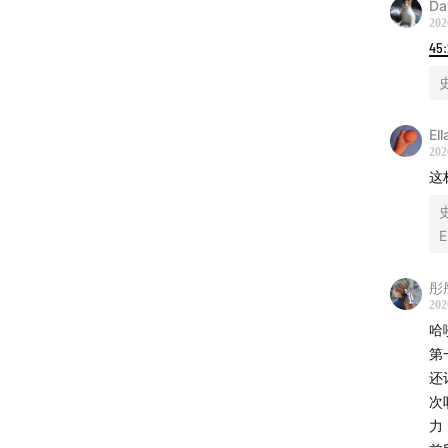
Da
202
45
El
202
这
E
彤
202
哈
第
还
次
力