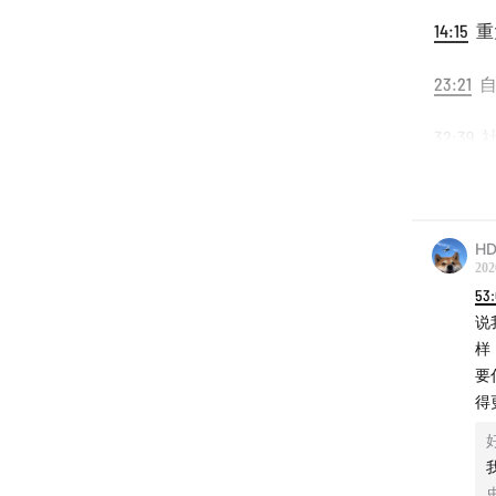
14:15
重
23:21
自
32:39
社
45:06
刻
听众来信
HD
202
信较多
53
说
“史蒂
样
客，2
要
世界复
得
众来信
书/即刻
@sxx