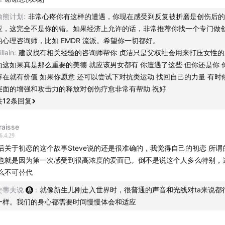
偷熊计划
:
非常心疼你有这样的遭遇，你现在感受到反复被折磨是创伤后的
应，这完全不是你的错。如果经济上允许的话，非常推荐你找一个专门做
的心理咨询师，比如 EMDR 流派。希望你一切都好。
illain
:
建议找有相关经验的咨询师帮你 贞洁只是父权社会用来打压女性的
为这如果真是那么重要的美德 就应该男女都有 你遭遇了这些 但你还是你 
存在就有价值 如果你愿意 还可以尝试下对抗类运动 找回自己的力量 有时
层面的增强和攻击力的释放对创伤疗愈非常有帮助 祝好
共
12
条回复
raisse
6.4.29
后关于初恋的这个故事Steve说的还是很准确的，我觉得自己的初恋 所谓
也就是因为第一次感受到很高浓度的爱而已。倒不是说这个人多么特别，
么不可替代
史蒂夫说
:
就像新生儿刚走入世界时，很普通的声音和光线对ta来说都
一样。我们的身心都需要时间慢慢体会和适应