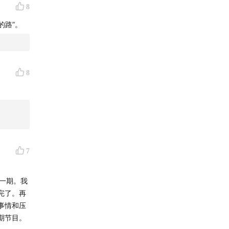
8
的路”。
8
7
一期。我
完了。再
事情和压
期节目。