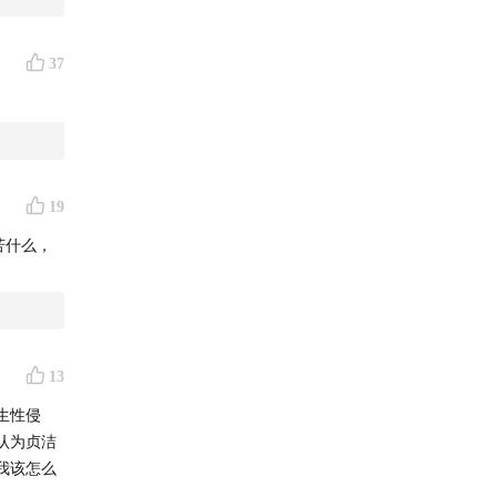
37
19
苦什么，
13
生性侵
认为贞洁
我该怎么