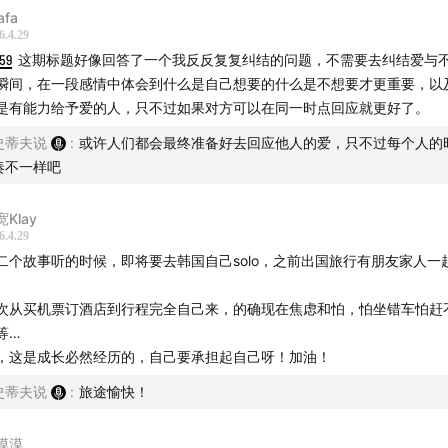
。
afa
我被父母抚育的过程中，我的精神与心理培育的确受到影响，但好在成年
6.4.29
过自助的形式实现自我关怀；我生长的环境是很底层的环境，我的确受旧
59
这期标题好像回答了一个我反反复复纠结的问题，不需要去纠结爱与
，缺乏对未来的想象；上个月结束一段令我受困扰的情感，我反复思索是
瞬间，在一段感情中体会到什么是自己想要的什么是不想要才更重要，以
，但你的思路让我了解的新的可能性。
是有能力给予爱的人，只不过如果对方可以在同一时点回应就更好了。
直以来，或许我太“小看”我自己了，下意识自我苛责、自我攻击，觉得自
史蒂夫说
:
或许人们都会最终准备好去回应他人的爱，只不过每个人的
、不行，因此很挫败、也总拖延，但先从一点点小事开始做吧，至少每隔
奏不一样吧
，我就能听到一些来自你的解惑的声音。
Klay
6.4.29
二个故事听的时候，即将要去韩国自己solo，之前出国旅行有朋友家人一
。
次从买机票订酒店到行程完全自己来，的确现在焦虑和怕，怕坐错车怕赶
等…
，这是成长必然经历的，自己要承担起自己呀！加油！
史蒂夫说
:
旅途愉快！
漠漠