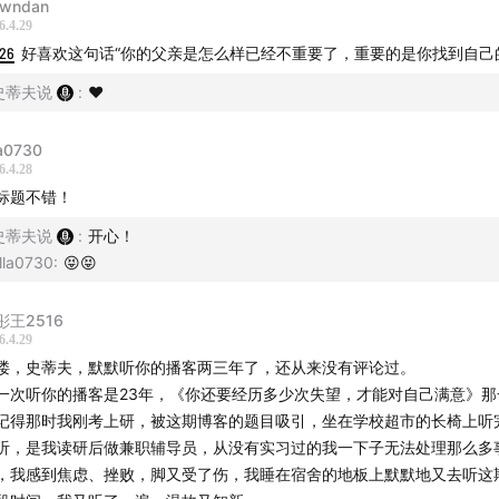
wndan
6.4.29
:26
好喜欢这句话“你的父亲是怎么样已经不重要了，重要的是你找到自己
史蒂夫说
:
❤️
la0730
6.4.28
标题不错！
史蒂夫说
:
开心！
lla0730
:
😝😝
彤王2516
6.4.29
喽，史蒂夫，默默听你的播客两三年了，还从来没有评论过。
一次听你的播客是23年，《你还要经历多少次失望，才能对自己满意》那
记得那时我刚考上研，被这期博客的题目吸引，坐在学校超市的长椅上听
听，是我读研后做兼职辅导员，从没有实习过的我一下子无法处理那么多
，我感到焦虑、挫败，脚又受了伤，我睡在宿舍的地板上默默地又去听这