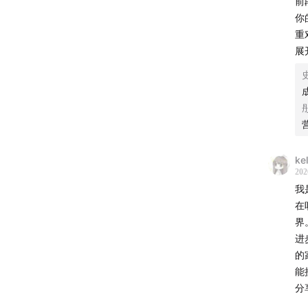
前
你
重
在
展
听
也
听
题
你
过
ke
开
202
我
我
“
在
觉
界
述
进
常
的
听
能
的
分
今