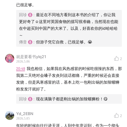
标
已很足够。
回珍
:
最近在不同地方看到这本书的介绍了，你让我
41:49
什么是你的comfort food？被食物塑造的自我认同
更好奇了☺️这里对英国食物的描写很准确，当然现在也能
在中超买到中国产的大米了。以及，好喜欢你的id哈哈哈
47:00
做饭好吃需要一个人有想象力和丰富的味觉记忆
～
傳音
:
但游子凭它自救，已很足够。😭
49:27
当做饭成为一种爱好，会带来强烈的满足感
就是要看书ylq21
54:09
从食物中感受能量，做饭也是一种修行
2
2026.5.06
20:49
我也相信，如果我在风热感冒的时候吃很辣的东西，那
59:04
围绕美食的矛盾心态：体重焦虑，做饭被默认是女
我第二天绝对会嗓子发炎到说话都痛，严重的时候还会直接
性的事
发烧，但是风寒感冒的话，基本上吃一包刚出锅的加辣螺蛳
粉发发汗就好了。
62:28
即使选择不做饭，也无法逃离他人对传统性别角色
回珍
:
现在满脑子都是刚出锅的加辣螺狮粉！😋
的期待
Yd_2EBN
66:20
出国以后，更加清楚地看见传统节日美食承载的情
2
2026.5.05
感价值
年轻的时候向往行迹天涯，人到中年意识到，作为一个彻头