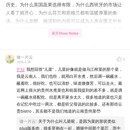
历史。为什么英国蔬果选择有限，为什么西班牙的市场让
人看了就开心，为什么芬兰和苏格兰都有温暖厚重的鱼
汤，为什么发酵、腌渍和吃内脏可以成为人类在匮乏中长
出的生存智慧与创造力。吃什么、怎么吃，很多时候都是
展开Show Notes
土地、天气和生活条件共同塑造出来的。
顺着食物，我们也聊到中国人的饭桌：吃饭当然是吃饭，
做一片云
但又远不止吃饭。它是关系的推进，是情谊的表达，也是
3
2026.4.30
权力和等级最容易现行的地方。我们聊了家宴、过年、请
17:52
我想回答“儿菜”，儿菜好像就是做乌江榨菜的那个菜，
朋友到家里吃饭，也聊到商务饭局和酒局文化。谁坐主
我是云南人，我们也吃，就用白开水煮，然后调一碗蘸水，
位，谁被劝酒，谁在桌上服务，谁被迫用酒量证明自己，
蘸着吃，很好吃。也可以清炒，味道微微苦，可以去火。最
近网上很火的贵州水煮菜也和前面我提到的差不多，就是调
每一件都有些令人不适甚至反感。但同时呢，越是在海外
一碗蘸水搭配吃。但是离开家乡太久，很多地道的菜也只是
生活，越会意识到中国人的一顿饭、一只粽子、一块月
在记忆中吃过一两次，都是听父母说的比较多。还有那些云
饼，承载的不只是味道，还有记忆、连接和某种“我是从哪
贵bistro，其实都不是我们地道的云南贵州菜🥹
里来”的确认。
做一片云
:
关于为什么叫儿菜呢，是因为菜的形状类似
plus版多肉，很多芽抱在一起，拥簇中间那个菜芯，而中