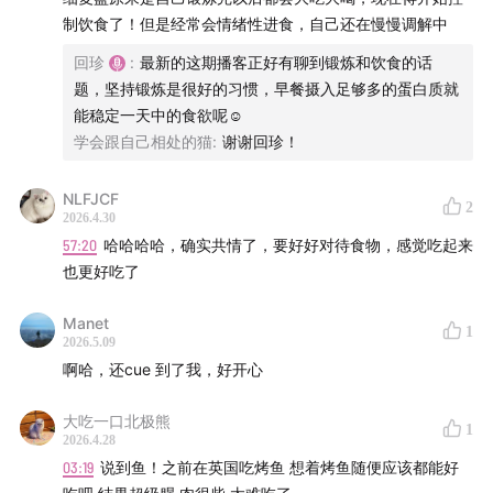
制饮食了！但是经常会情绪性进食，自己还在慢慢调解中
「FromWomen 从我们开始」是一档关注女性生活的陪伴
型播客。我们从女性的视角，分享时时刻刻发生的真实经
回珍
:
最新的这期播客正好有聊到锻炼和饮食的话
题，坚持锻炼是很好的习惯，早餐摄入足够多的蛋白质就
历，探讨那些没有标准答案的生活问题。
能稳定一天中的食欲呢☺️
学会跟自己相处的猫
:
谢谢回珍！
回珍和传音，是我们外婆和姥姥的名字。这里没有严肃的
讨论框架，只有生活中的细腻感受和深刻共鸣。我们聊工
NLFJCF
作、感情、社会关系中的挑战与成长，希望通过彼此真诚
2
2026.4.30
温暖的对话，为你提供一份陪伴与思考的空间。
57:20
哈哈哈哈，确实共情了，要好好对待食物，感觉吃起来
也更好吃了
收听平台：
Manet
1
小宇宙｜苹果播客｜Spotify｜荔枝播客｜网易云音乐｜喜
2026.5.09
啊哈，还cue 到了我，好开心
马拉雅｜豆瓣｜QQ音乐
大吃一口北极熊
播客将定期更新，欢迎关注我们的微博和小红书
1
2026.4.28
@FromWomen从我们开始，以及添加小助手微信：
03:19
说到鱼！之前在英国吃烤鱼 想着烤鱼随便应该都能好
FromWomen 加入我们的听友群。