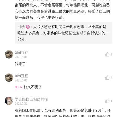
彻尾的湖北人，不管定居哪里，每年能回湖北一两趟吃自己
69:00
经历过吃不下东西的日子，现在觉得能吃是生命力
心心念念的美食是前进路上最大的能量来源。接受了自己的
的体现
这一面以后，心里也平静很多。
回珍
:
人和乡愁总有时间差🥹现在想来，从小真的是
本期 bgm：
吃过太多美食，对家乡的味觉记忆也变成了自我认知的一
部分。
Sweet Moonlight - Rune Dale
Xixi豆豆
Waiting for Your Love (Instrumental Version) - Adelyn
2
2026.5.07
Paik
我来了
Walking the Masquerade - J.F. Gloss
Xixi豆豆
2
2026.5.07
剪辑：回珍&传音，后期制作：陈若彤
00:17
好久不见了
关于我们：
学会跟自己相处的猫
1
2026.5.22
在英国工作以后，也有运动锻炼，但是还是长胖了20斤，仔
从我们开始，到生活中去。
细复盘原来是自己锻炼完以后都会大吃大喝，现在得开始控