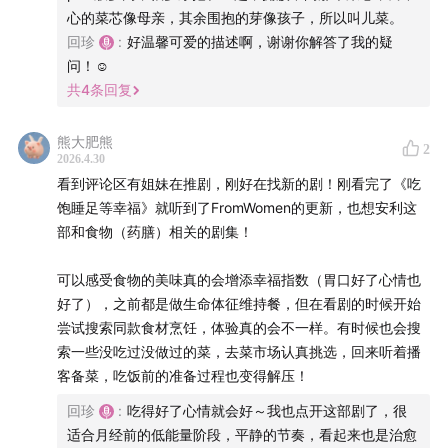
最后，我们聊回了自己和食物的关系。什么是你的
心的菜芯像母亲，其余围抱的芽像孩子，所以叫儿菜。
comfort food？做饭为什么能让人进入心流？为什么好吃
回珍
:
好温馨可爱的描述啊，谢谢你解答了我的疑
的饭需要味觉记忆、想象力，也需要一点松弛的心情？我
问！☺️
们也诚实聊到食物带来的复杂感受：体重焦虑、卡路里阴
共
4
条回复
影、做饭被默认成“女性该做的事”…… 以及即使选择不做
饭，也仍然会被传统性别期待审视。可即便如此，我们还
熊大肥熊
2
2026.4.30
是想说，能吃、想吃、会做、愿意把好吃的分享给在意的
看到评论区有姐妹在推剧，刚好在找新的剧！刚看完了《吃
人，都是很珍贵的生命力。
饱睡足等幸福》就听到了FromWomen的更新，也想安利这
部和食物（药膳）相关的剧集！
你的comfort food是什么？有没有一道菜，让你一吃就想
起某个人或某个地方？欢迎把你想说的话，留言在评论区
可以感受食物的美味真的会增添幸福指数（胃口好了心情也
和我们分享。
好了），之前都是做生命体征维持餐，但在看剧的时候开始
尝试搜索同款食材烹饪，体验真的会不一样。有时候也会搜
本期你将听到：
索一些没吃过没做过的菜，去菜市场认真挑选，回来听着播
客备菜，吃饭前的准备过程也变得解压！
00:11
从美国回来的传音，被中餐水准惊艳
回珍
:
吃得好了心情就会好～我也点开这部剧了，很
适合月经前的低能量阶段，平静的节奏，看起来也是治愈
02:08
英国这个美食荒漠，主要输在了自然条件上