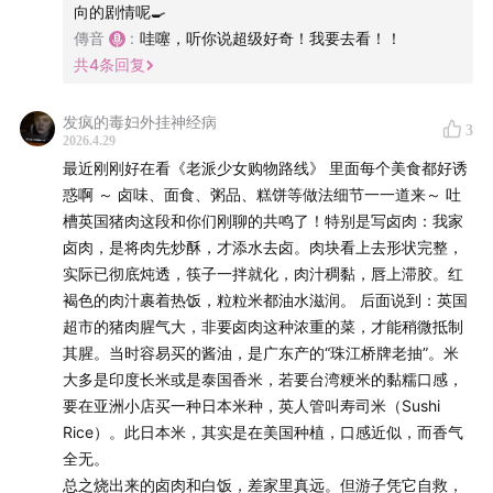
向的剧情呢🍳
傳音
:
哇噻，听你说超级好奇！我要去看！！
06:44
每一种饮食文化的背后，都有地理和历史的影响因
共
4
条回复
素
发疯的毒妇外挂神经病
11:06
通过发酵食物和动物内脏，看到人类的生存智慧和创
3
2026.4.29
造力
最近刚刚好在看《老派少女购物路线》 里面每个美食都好诱
惑啊 ～ 卤味、面食、粥品、糕饼等做法细节一一道来～ 吐
16:03
回珍和传音的忌口清单
槽英国猪肉这段和你们刚聊的共鸣了！特别是写卤肉：我家
卤肉，是将肉先炒酥，才添水去卤。肉块看上去形状完整，
18:28
从绿汁观察到中西方养生观念的不同
实际已彻底炖透，筷子一拌就化，肉汁稠黏，唇上滞胶。红
褐色的肉汁裹着热饭，粒粒米都油水滋润。 后面说到：英国
21:14
在中国，吃饭这件事永远不只是吃饭本身这么简单
超市的猪肉腥气大，非要卤肉这种浓重的菜，才能稍微抵制
其腥。当时容易买的酱油，是广东产的“珠江桥牌老抽”。米
28:01
饭桌上的权力关系，和令人不舒服的酒局文化
大多是印度长米或是泰国香米，若要台湾粳米的黏糯口感，
要在亚洲小店买一种日本米种，英人管叫寿司米（Sushi
34:27
酒局文化对人的规训和筛选：酒量变成能力和资源
Rice）。此日本米，其实是在美国种植，口感近似，而香气
全无。
39:12
英国的医疗体系中，每周酒精摄入量是重要的健康指
总之烧出来的卤肉和白饭，差家里真远。但游子凭它自救，