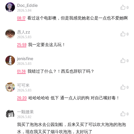
更重要的是，找到适合自己的乐子。
Doc_Eddie
0
2026.5.04
-
08:17
看过这个电影噢，但是我感觉她老公是一点也不爱她啊
主播：西瓜、兔人
愚人zz
0
2026.5.03
制作：左右
25:59
我一定要去这儿玩！
-
jenisfine
0
2026.5.03
01:36
我错过了什么？！西瓜也辞职了吗？
BGM： Philippe Saisse - The Rover
可可米
Oli Silk - Chill or Be Chilled
0
2026.5.03
26:20
哈哈哈哈哈 低下 通一点人识的狗 对自己嘴好毒！
Brian Culbertson - Our Love
一颗腰果
0
Norman Brown - Night Drive
2026.5.02
我买了泡泡水去公园划船，后来又买了可以吹大泡泡的泡泡
Johnny Stimson - Butterflies
水，现在我又买了烟斗吹泡泡，太好玩了