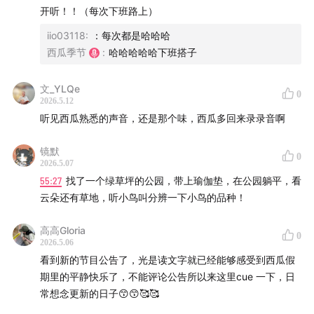
3:25
感谢世间的好作品，让我一秒忘记现实世界。
开听！！（每次下班路上）
iio03118
:
：每次都是哈哈哈
12:48
学习如何打包一块饼干。
西瓜季节
:
哈哈哈哈哈下班搭子
14:38
只是为了考试而学的日语，就很爽啊。
文_YLQe
0
2026.5.12
21:36
去歌舞伎町不找牛郎，光看牛郎展板就够有意思
听见西瓜熟悉的声音，还是那个味，西瓜多回来录录音啊
了。
镜默
0
26:32
想给所有疲惫的大人推荐东京玩具美术馆！
2026.5.07
55:27
找了一个绿草坪的公园，带上瑜伽垫，在公园躺平，看
39:45
在东京的公园变成人猿泰山。
云朵还有草地，听小鸟叫分辨一下小鸟的品种！
46:50
朋友，一种让乐子俯拾皆是的奇怪生物。
高高Gloria
0
2026.5.06
50:18
城市基础设施的丰富程度，直接决定了我能获得多
看到新的节目公告了，光是读文字就已经能够感受到西瓜假
期里的平静快乐了，不能评论公告所以来这里cue 一下，日
少乐子。
常想念更新的日子😙😙🥰🥰
59:35