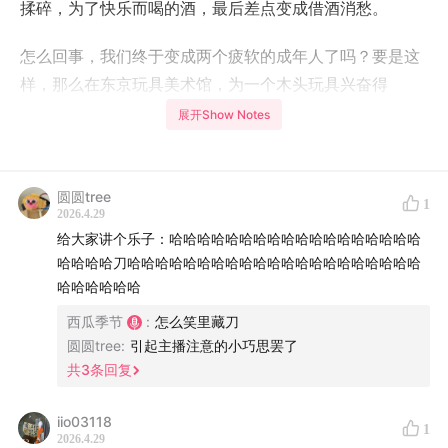
揉碎，为了快乐而喝的酒，最后差点变成借酒消愁。
怎么回事，我们终于变成两个疲软的成年人了吗？要是这
样，那么在东京玩具美术馆，为一个木头玩具兴奋得
「哇」声连片的两人，又是谁！
展开Show Notes
有无解的题，有艰难的抉择，但越这样，越需要从夹缝中
找一些乐子，否则这日子真是没法过了。
圆圆tree
1
2026.4.29
所以，整天怨声载道的我俩，某种程度上也是很擅长放过
给大家讲个乐子：哈哈哈哈哈哈哈哈哈哈哈哈哈哈哈哈哈哈
自己和找乐子的人。
哈哈哈哈刀哈哈哈哈哈哈哈哈哈哈哈哈哈哈哈哈哈哈哈哈哈
哈哈哈哈哈哈
最近我们拥有了哪些乐子呢？都在这期播客里啦。
西瓜季节
:
怎么笑里藏刀
圆圆tree
:
引起主播注意的小巧思罢了
-
共
3
条回复
1:32
找乐子这件事，不能有太强的目的性。
iio03118
1
2026.4.29