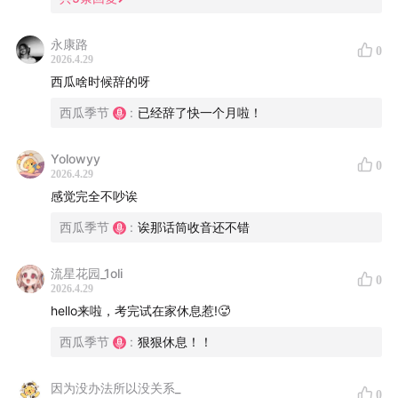
永康路
0
2026.4.29
西瓜啥时候辞的呀
西瓜季节
:
已经辞了快一个月啦！
Yolowyy
0
2026.4.29
感觉完全不吵诶
西瓜季节
:
诶那话筒收音还不错
流星花园_1oli
0
2026.4.29
hello来啦，考完试在家休息惹!🥵
西瓜季节
:
狠狠休息！！
因为没办法所以没关系_
0