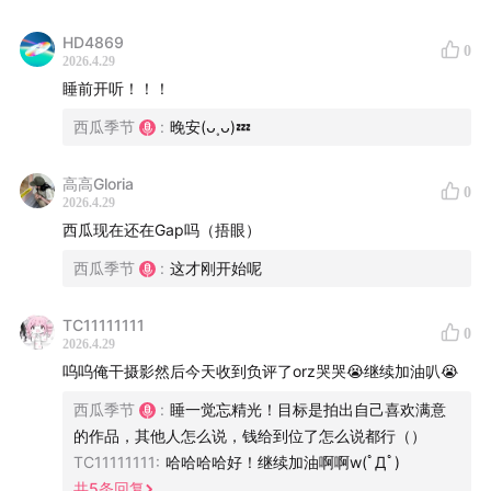
-
HD4869
0
2026.4.29
微信群：小助手13135693385
睡前开听！！！
西瓜季节
:
晚安(ᴗ˳ᴗ)💤
商务联系：whatyouneedoffice
高高Gloria
0
2026.4.29
西瓜现在还在Gap吗（捂眼）
西瓜季节
:
这才刚开始呢
TC11111111
0
2026.4.29
呜呜俺干摄影然后今天收到负评了orz哭哭😭继续加油叭😭
西瓜季节
:
睡一觉忘精光！目标是拍出自己喜欢满意
的作品，其他人怎么说，钱给到位了怎么说都行（）
TC11111111
:
哈哈哈哈好！继续加油啊啊w(ﾟДﾟ)
共
5
条回复