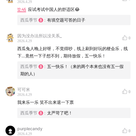
2026.4.29
12:45
应试考试中国人的舒适区😂
西瓜季节
:
有填空题可答的日子
因为没办法所以没关系_
0
2026.4.29
西瓜兔人晚上好呀，不觉得吵，线上刷到好玩的梗会乐，线
下…竟然一下子想不到，期待放假，五一快乐！
西瓜季节
:
五一快乐！（来的两个本来也没有五一假
期的人）
可可米
0
2026.4.29
我来乐一乐 笑不出来退一下票
西瓜季节
:
太严苛了吧！
purplecandy
0
2026.4.29