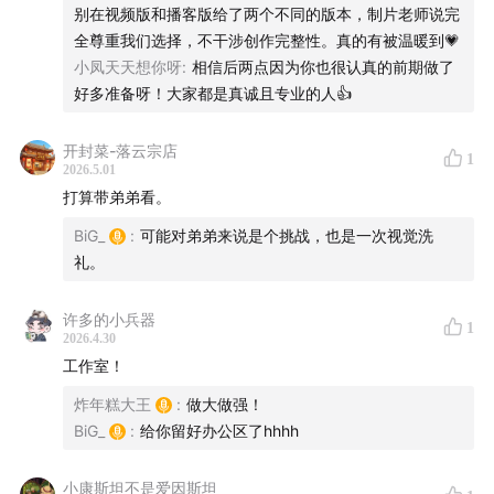
别在视频版和播客版给了两个不同的版本，制片老师说完
全尊重我们选择，不干涉创作完整性。真的有被温暖到💗
小凤天天想你呀
:
相信后两点因为你也很认真的前期做了
好多准备呀！大家都是真诚且专业的人👍
开封菜-落云宗店
1
2026.5.01
打算带弟弟看。
BiG_
:
可能对弟弟来说是个挑战，也是一次视觉洗
礼。
许多的小兵器
1
2026.4.30
工作室！
炸年糕大王
:
做大做强！
BiG_
:
给你留好办公区了hhhh
小康斯坦不是爱因斯坦