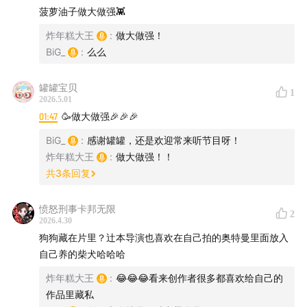
菠萝油子做大做强👾
炸年糕大王
:
做大做强！
BiG_
:
么么
主播： BiG
罐罐宝贝
1
2026.5.01
嘉宾：导演 李文愉
01:47
🥳做大做强🎉🎉🎉
BiG_
:
感谢罐罐，还是欢迎常来听节目呀！
制片人 王安忆
炸年糕大王
:
做大做强！！
共
3
条回复
声音设计：高筒靴不是高同学
愤怒刑事卡邦无限
听友群 +V：BiG202107
2
2026.4.30
狗狗藏在片里？辻本导演也喜欢在自己拍的奥特曼里面放入
自己养的柴犬哈哈哈
我们自己的线下工作室：播可梦Studio
炸年糕大王
:
😂😂😂看来创作者很多都喜欢给自己的
作品里藏私