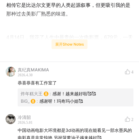
相传它是比达尔文更早的人类起源叙事，但更吸引我的是
那种过去美影厂熟悉的味道。
4月14日，我花了人生中最贵的一次电影票，679元，一天
展开Show Notes
时间从青岛坐高铁到北京看了《燃比娃》的媒体场。看的
过程中我大概能想象到公映后它会面临怎样的评价和审
判，但却也在今天似乎什么都被AI重新复写的时代里，透
真纪真MAKIMA
过那5万张手绘和非主流的叙事中让自己难得平静了下
4
2026.4.30
来。
恭喜恭喜有工作室了
炸年糕大王
:
感谢！越来越好啦🥰🥰
BiG_
:
感谢呀！玛奇玛小姐🥰
更奇妙的是，在菠萝油子的全新播客工作室，我们与上美
影《燃比娃》的导演李文愉、制片王安忆，一起坐下来聊
冷清韶
2
了聊天。是的，菠萝油子从此之后，有了物理意义上的
2026.5.01
“家”！
中国动画电影大环境都是3d动画的现在能看见一部水墨风的
电影真是非常惊艳 另祝菠萝油子越来越好🥰