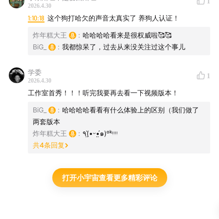
1
2026.4.30
1:10:18
这个狗打哈欠的声音太真实了 养狗人认证！
炸年糕大王
:
哈哈哈哈看来是很权威啦🥰🥰
BiG_
:
我都惊呆了，过去从来没关注过这个事儿
学委
1
2026.4.30
工作室首秀！！！听完我要再去看一下视频版本！
BiG_
:
哈哈哈哈看看有什么体验上的区别（我们做了
两套版本
炸年糕大王
:
٩(•̤̀ᵕ•̤́๑)ᵒᵏᵎᵎᵎᵎ
共
4
条回复
打开小宇宙查看更多精彩评论