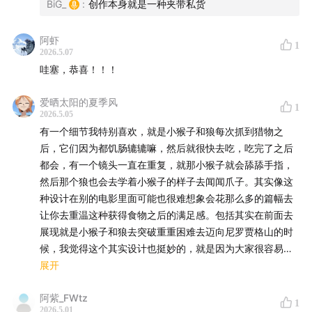
BiG_
:
创作本身就是一种夹带私货
阿虾
【BGM】
1
2026.5.07
哇塞，恭喜！！！
野孩子 - 引子
爱晒太阳的夏季风
1
野孩子 - 丛林
2026.5.05
有一个细节我特别喜欢，就是小猴子和狼每次抓到猎物之
野孩子 - 生存
后，它们因为都饥肠辘辘嘛，然后就很快去吃，吃完了之后
都会，有一个镜头一直在重复，就那小猴子就会舔舔手指，
野孩子 - 蒙太奇
然后那个狼也会去学着小猴子的样子去闻闻爪子。其实像这
种设计在别的电影里面可能也很难想象会花那么多的篇幅去
野孩子 - 未曾见过的景象
让你去重温这种获得食物之后的满足感。包括其实在前面去
展现就是小猴子和狼去突破重重困难去迈向尼罗贾格山的时
野孩子 - 影
候，我觉得这个其实设计也挺妙的，就是因为大家很容易会
去陷入说去升级打怪的这种故事性的情节，但其实导演并没
展开
野孩子 - 河岸
有，而是用一种更贴近生活化的方式去展示了他们去捕猎的
阿紫_FWtz
那个过程，以及小猴子燃比娃在这个过程当中去他们的各种
1
2026.5.01