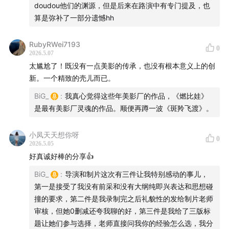
doudou他们的渊源，但是后来在路演中有专门提及，也
算是弥补了一部分遗憾hh
RubyRWei7193
0
2026.5.07
太尴尬了！既没有一点美影的传承，也没有根本意义上的创
新。一个精致的壳儿而已。
BiG_
:
我真心觉得这些年美影厂的作品，《燃比娃》
是最有美影厂灵魂的作品。顺便再蹲一波《斑羚飞渡》。
小凤天天想你呀
0
2026.5.05
好真诚好棒的分享👍
BiG_
:
导演和制片这次有三件让我特别感动的事儿，
第一是接受了我没有前采和没有大纲纯即兴表达和思想碰
撞的要求，第二件是我录制完之后礼貌性的发给制片老师
审核，但她0删减还夸我聊的好，第三件是我给了三版标
题让她们参与选择，老师直接问我你的经验怎么选，我分