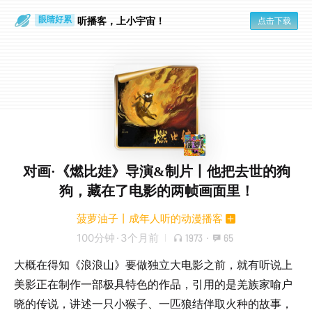
通勤路上
眼睛好累
听播客，上小宇宙！
点击下载
对画·《燃比娃》导演&制片丨他把去世的狗
狗，藏在了电影的两帧画面里！
菠萝油子丨成年人听的动漫播客
100分钟
·
3个月前
1973
·
65
大概在得知《浪浪山》要做独立大电影之前，就有听说上
美影正在制作一部极具特色的作品，引用的是羌族家喻户
晓的传说，讲述一只小猴子、一匹狼结伴取火种的故事，