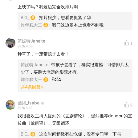
久石譲 - 生きる喜び
策略的变化。就像是在写我跟狗狗的狩猎日常。这种感觉特
上映了吗？我这边完全没排片啊
别妙，我们在一些剧情片里面看的很多，但在动画片里面很
野孩子 - 梦境碎片
少见。我一度以为小朋友会坐不住，不过我女儿看完了全
BiG_
:
拍片很少，想看要抓紧了😉
场，除了一开始被一个骷髅吓到，后面整个都跟认真看完，
炸年糕大王
:
我们这边基本上也看不到啦
野孩子 - 涅槃
结束还跟我讨论。我觉得他们小朋友看惯了精修的形象应该
不喜欢这类画风，就问她你觉得好看吗，她回答：小猴子很
简妮特Janeite
1
野孩子 - 野孩子
可爱，就是狗狗画的是不是有点草率啊。同时表示很喜欢这
2026.4.30
个片子，说是跟长安三万里和哪吒并列，第一名是熊出没。
种草了，一定带孩子去看！
野孩子 - 赶路的人 (乐曲)
哈哈哈😂
简妮特Janeite
:
带孩子去看了，确实很震撼，可惜排片太
少了，要跑大老远的影院才有。
野孩子 - 如梦
炸年糕大王
:
🥰🥰
共
4
条回复
DOUDOU - 荒唐谣
叁柒_Isabella
0
2026.5.25
我很喜欢主持人提到的《去剧情论》，强烈推荐doudou的宣
传曲《荒唐谣》，无限循环
BiG_
:
这次时间稍微有些仓促，没有专门聊一下与