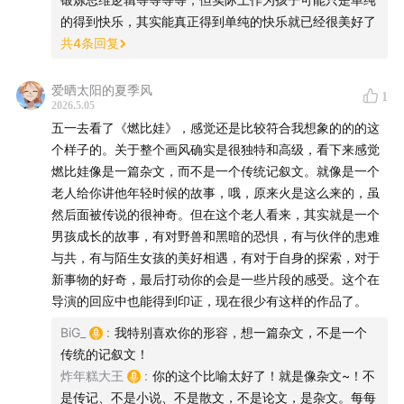
“先期配音”？
的得到快乐，其实能真正得到单纯的快乐就已经很美好了
57:56
周迅与杨皓宇是如何加入《燃比娃》项目配音的？
共
4
条回复
01:14:30
观影体验的变革：走进电影院，拥抱全新创作逻
爱晒太阳的夏季风
1
2026.5.05
辑
五一去看了《燃比娃》，感觉还是比较符合我想象的的的这
个样子的。关于整个画风确实是很独特和高级，看下来感觉
01:22:47
美影厂：中国动画的巅峰与遗憾
燃比娃像是一篇杂文，而不是一个传统记叙文。就像是一个
老人给你讲他年轻时候的故事，哦，原来火是这么来的，虽
01:31:07
创作的浪漫与现实的脱离：探讨生死与陪伴的重
然后面被传说的很神奇。但在这个老人看来，其实就是一个
要性
男孩成长的故事，有对野兽和黑暗的恐惧，有与伙伴的患难
与共，有与陌生女孩的美好相遇，有对于自身的探索，对于
新事物的好奇，最后打动你的会是一些片段的感受。这个在
【关于”菠萝油子“】
导演的回应中也能得到印证，现在很少有这样的作品了。
BiG_
:
我特别喜欢你的形容，想一篇杂文，不是一个
菠萝油子（波螺油子），是青岛的一条已经消失不见的老
传统的记叙文！
路，那里曾经充满了老城区的烟火气，但对于80、90后
炸年糕大王
:
你的这个比喻太好了！就是像杂文~！不
的孩子来说，菠萝油子路上开着几家买二手漫画书的小
是传记、不是小说、不是散文，不是论文，是杂文。每每