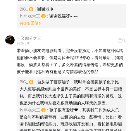
BiG_
:
谢谢老冷
【时间轴】
炸年糕大王
:
谢谢祝福呀~~~
共
3
条回复
02:04
中国首部宣纸手绘动画：探寻宣纸手绘与水墨风格
的差别
一又四分之三
1
2026.5.07
08:16
美影厂的创新之路，羌族神话与动画艺术的完美结
带着俩小朋友去电影院看，完全没有预期，不知道这种风格
他们会不会喜欢。但是两位全程都很专心，看到最后，狗狗
合
那段，俩孩儿都看哭了，多么朴素的情感传递，希望更多的
孩子能看到这种既有创意又有情感表达的作品
16:33
探寻多元视野下的动画创作：李文愉导演的倔强与
权衡
BiG_
:
自从做了菠萝油子，我时常会感觉孩子似乎比
大人更容易感知到这个世界的美好，不是世界本身一团糟
33:08
动画导演最有魅力的两个阶段：第一部与最后一部
糕，而是我们长大逐渐失去了美的眼睛和清澈的灵魂，这
也是为什么我特别喜欢跟做动画的人聊天的原因。
41:23
震撼视觉的画面：草原花海的冲击力与创意设计
炸年糕大王
:
孩子很有爱呀❤️，其实我们作为成人总
是会时不时的要带有一些目的的去做一些事情，比如：看
49:40
后期制作的重要性：为何早期美影厂可以奢侈的做
读书能锻炼阅读能力、玩游戏能开发智力、看长篇电影能
锻炼思维逻辑等等等等，但实际上作为孩子可能只是单纯