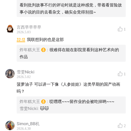
店，打开了无数孩子对漫画世界大门。虽然那条路已经消
看到批判故事不行的评论时就是这种感觉，带着看冒险故
失不见，但它却成了我们生命中，关于“漫画”所有记忆的
事小说的目的去看杂文，确实会觉得别扭~
开始。
言西早早早早
1
2026.5.03
32:13
我联想到的也是这部
（图自：摄影师吴正中老师）
炸年糕大王
:
很难得在能在影院里看到这种艺术向的
作品
【支持＆酒】
雪雯Nicki
1
2026.5.02
这期内容依旧精彩，希望你们的耳朵会喜欢。如果觉得这
菠萝油子 可以讲一下像《人参娃娃》这类早期的国产动画
期节目不错，请不要吝啬您的赞美，欢迎点赞评论任何您
吗？
的想法，并把这期节目分享给您重要的人。同时也欢迎酌
炸年糕大王
:
哎嘿嘿~~~留作业的会被吃掉哟~~~
情在您收听的平台给我们打赏鼓励。
雪雯Nicki
:
🐱🐱
同时，欢迎选购【菠萝油子“醉牛啤”啤酒】，同时获得我
Simon_BB机
2
2026.4.30
们的专属“漫画卡牌”，独家呈现，仅此一家~