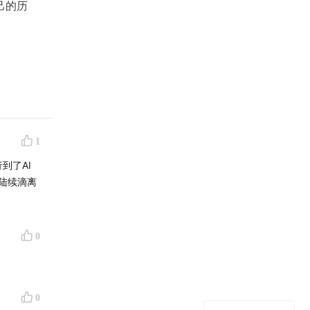
己的历
，我们一
1
欢迎您订
到了AI
陆续滴离
星辰》、
0
，新事
0