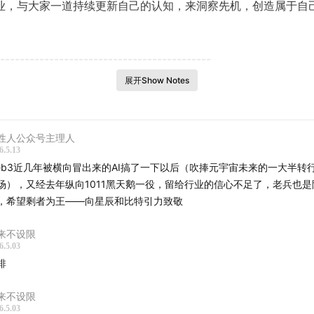
业，与大家一道持续更新自己的认知，来洞察先机，创造属于自
-------------------------------------------
展开Show Notes
人：
主理
未来不打烊
|
Amplifi.nexus
及 CSS 播客频道主播，在此
性人公众号主理人
及创造在气候、太空、生命科学等领域，永远不打烊的未来。也
6.5.13
享给一道去未来的伙伴。联系：
kekequei.com
eb3近几年被横向冒出来的AI搞了一下以后（吹捧元宇宙未来的一大半转行
场），又经去年纵向1011黑天鹅一役，留给行业的信心不足了，老兵也是
：
，希望剩者为王——向星辰和比特引力致敬
 Web3 连续创业者，6年区块链行业深耕者，持续输出 《我爱问
来不设限
6.5.03
资产配置》等系列内容，「比特引力」主理人 & 核心内容创作者
排
日常。微信ID: iammm001
来不设限
间：2026/4/25】
6.5.03