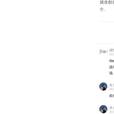
就业创
史。
--------
· 主持
Keke |
感
道探究
202
阅和分
W
战
· 嘉宾
场
星辰
|
未
202
《加密
前
物探索是
未
【录制时
202