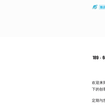
散
通
189
欢迎来到
下的创
定期与您