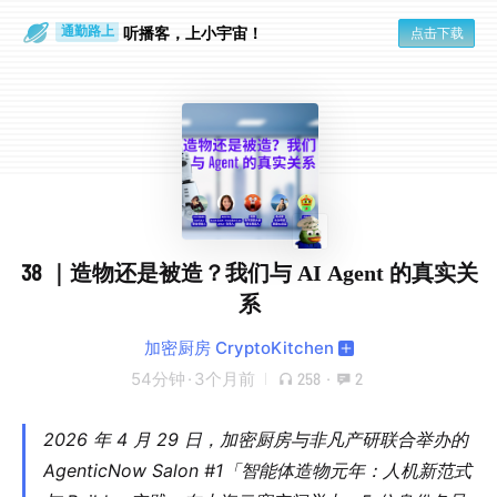
散步时
通勤路上
听播客，上小宇宙！
点击下载
38 ｜造物还是被造？我们与 AI Agent 的真实关
系
加密厨房 CryptoKitchen
54分钟
·
3个月前
258
·
2
2026 年 4 月 29 日，
加密厨房
与
非凡产研
联合举办的
AgenticNow Salon #1「智能体造物元年：人机新范式