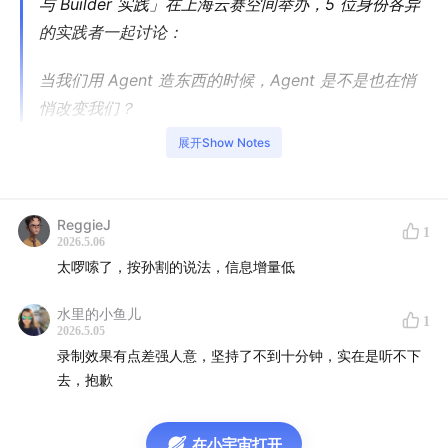
与 Builder 实践」
在上海云赛空间举办，5 位身份各异
的实践者一起讨论：
当我们用 Agent 造东西的时候，Agent 是不是也在悄
悄改变我们？
展开Show Notes
ReggieJ
1
2026.5.06
太啰嗦了，按孙割的说法，信息增量低
水里的小鱼儿
1
2026.5.05
录制效果有点差强人意，坚持了不到十分钟，实在是听不下
去，抱歉
从分众媒体到 Sentient 开源社区，从 InfiAI 创业到数字游
民，从 ChatGPT、Cursor、Claude Code 到 Manus、
在小宇宙打开