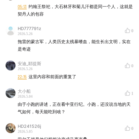
05:13
约翰王祭祀，大石林牙和菊儿汗都是同一个人，这就是
24:00
中亚国界是怎么画出来的
契丹人的包容
27:00
五国画像：30 年前的预言 vs 30 年后的现实：
HD777791z
0
战略家们普遍盲区
2026.5.26
拖雷的蒙古军，人类历史太残暴嗜血，能生长出文明，实在
延伸阅读：
兹比格涅夫·布热津斯基《大棋局：美国的首要
是奇迹
地位及其地缘战略》
（
The Grand Chessboard:
American Primacy and Its Geostrategic Imperatives
安迪_耶提斯
,
0
2026.5.26
1997）
22:15
这里内容和前面的重复了
多图预警：
大小船
1
2026.5.04
由于小跑的讲述，正在看中亚行纪。小跑，还没说当地的天
气如何，每天能吃到啥？
HD241526j
0
2026.5.05