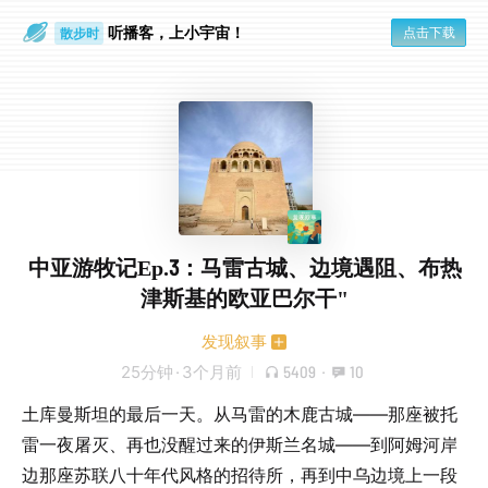
听播客，上小宇宙！
点击下载
散步时
通勤路上
中亚游牧记Ep.3：马雷古城、边境遇阻、布热
津斯基的欧亚巴尔干"
发现叙事
25分钟
·
3个月前
5409
·
10
土库曼斯坦的最后一天。从马雷的木鹿古城——那座被托
雷一夜屠灭、再也没醒过来的伊斯兰名城——到阿姆河岸
边那座苏联八十年代风格的招待所，再到中乌边境上一段