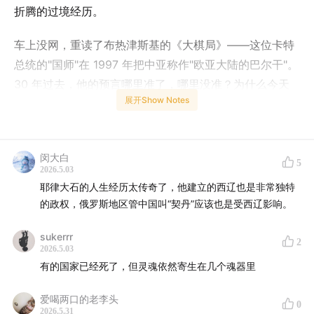
折腾的过境经历。
车上没网，重读了布热津斯基的《大棋局》——这位卡特
总统的"国师"在 1997 年把中亚称作"欧亚大陆的巴尔干"。
30 年过去，他的预言哪里准了，哪里没准？为什么今天
展开Show Notes
我们在地图上看到的中亚国界，是斯大林时代莫斯科派来
的几个绘图员"按分而治之的逻辑"画出来的？
闵大白
⏱ 时间戳
5
2026.5.03
耶律大石的人生经历太传奇了，他建立的西辽也是非常独特
02:30
木鹿：中亚历史前三的伟大城市
的政权，俄罗斯地区管中国叫“契丹”应该也是受西辽影响。
08:00
约翰王传说；托雷屠城—流水线式屠杀
sukerrr
2
2026.5.03
16:00
边境奇遇 · 一段非常前苏联的过境体验
有的国家已经死了，但灵魂依然寄生在几个魂器里
21:00
车上重读《大棋局》： 中亚是什么样的棋盘格？
爱喝两口的老李头
0
2026.5.31