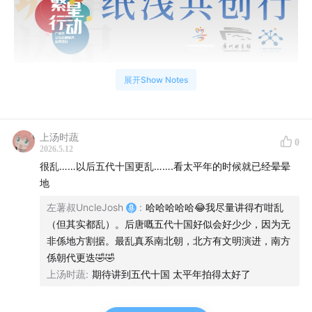
展开Show Notes
节目内容参考笔记
东晋在风雨飘摇中建立：永嘉南渡
上汤时蔬
0
2026.5.12
很乱……以后五代十国更乱…….看太平年的时候就已经晕晕
地
左薯叔UncleJosh
:
哈哈哈哈哈😂我尽量讲得冇咁乱
（但其实都乱）。后唐嘅五代十国好似会好少少，因为无
非係地方割据。最乱真系南北朝，北方有文明演进，南方
係朝代更迭🤣🤣
上汤时蔬
:
期待讲到五代十国 太平年拍得太好了