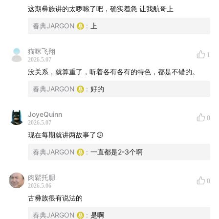
这期彝族讲的太啰嗦了吧，确实着急 让我航哥上
春典JARGON
:
上
猫咪飞翔
1
2026.5.07
没关系，就算重了，听着各有各有的特色，都是不错的。
春典JARGON
:
好的
JoyeQuinn
0
2026.5.07
现在每期就讲两故事了😕
春典JARGON
:
一直都是2-3个啊
肉鬆托腮
0
2026.5.06
古彝族很有说法的
春典JARGON
:
是啊