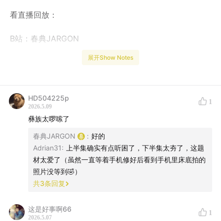
看直播回放：
B站：春典JARGON
展开Show Notes
了解主播日常，关注：
小红书：春典JARGON
HD504225p
1
2026.5.09
彝族太啰嗦了
春典JARGON
:
好的
Adrian31
:
上半集确实有点听困了，下半集太夯了，这题
材太爱了（虽然一直等着手机修好后看到手机里床底拍的
照片没等到🤣）
共
3
条回复
这是好事啊66
1
2026.5.07