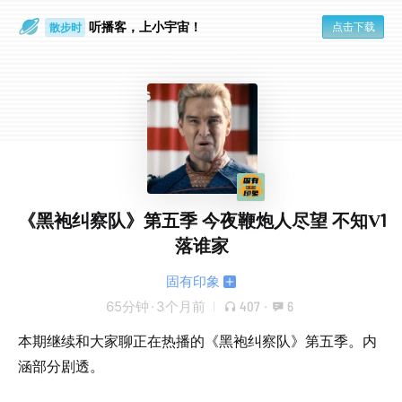
听播客，上小宇宙！
点击下载
散步时
通勤路上
《黑袍纠察队》第五季 今夜鞭炮人尽望 不知V1
落谁家
固有印象
65分钟
·
3个月前
407
·
6
本期继续和大家聊正在热播的《黑袍纠察队》第五季。内
涵部分剧透。