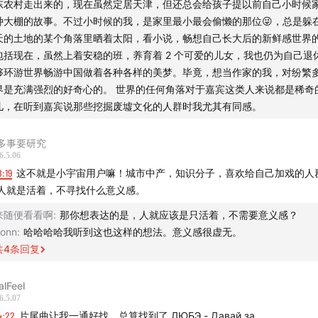
东农村走出来的，现在虽然定居天津，但还总会给孩子提以前自己小时候
业养人，但又不养人
种大棚的故事。不过小时候的我，是家里最小最会偷懒的那位😜，总是躲
天的土地的某个角落里晒着太阳，看小说，畅想自己长大后的新鲜感世界
俄罗斯看到了农业的另一种形态—地广，人稀。地贱，人贵。
包括现在，虽然上着安稳的班，养育着 2 个可爱的儿女，我也仍为自己退
够环游世界畅游中国做着各种各样的美梦。毕竟，想当作家的我，对纷繁
罗斯种大豆的亩产
界是充满强烈的好奇心的。 世界的任何角落对于嘉宾这类人来说都是稀奇
儿，在听到嘉宾说那些挖掘废墟文化的人群时我尤其有同感。
什么去种大豆？各有所图
多事要研究
到王哥，愿意带我们
6.5.06
8:19
这不就是小宇宙用户嘛！城市中产，知识分子，喜欢给自己加戏的人
远东种大豆是一种什么体验？
人就是活着，不寻找什么意义感。
来随便看看啊
:
那你想表达的是，人就应该是只活着，不需要意义感？
器干活，广种薄收，种完就走，看天吃饭，纯风险投资
onn
:
哈哈哈哈我听到这也这样的想法。意义感很虚无。
共
4
条回复
己能控制的事太少
alFeel
不是我的，我不是地主，我是佃农——某种程度上，这也很像
6.5.07
4:22
片尾曲让我一通好找，总算找到了 ЛЮБЭ - Давай за