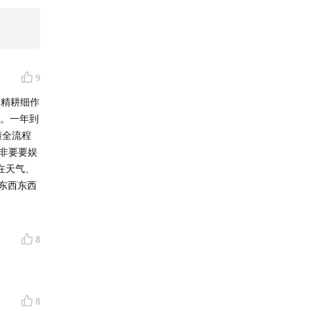
9
面精耕细作
间。一年到
（烘干
懂全流程
子非要要娱
在天气、
东西东西
罗斯的
.5吨。
8
成本、更
 1300元
8