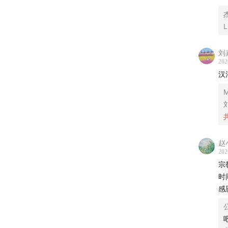
本地人
杰
L
我对这
的历史
刘
202
所以，
汉
🎯
时间
M
01:41
借
04:18
与
赵
202
05:38
宗
俄
时
09:09
耕
感
10:57
小