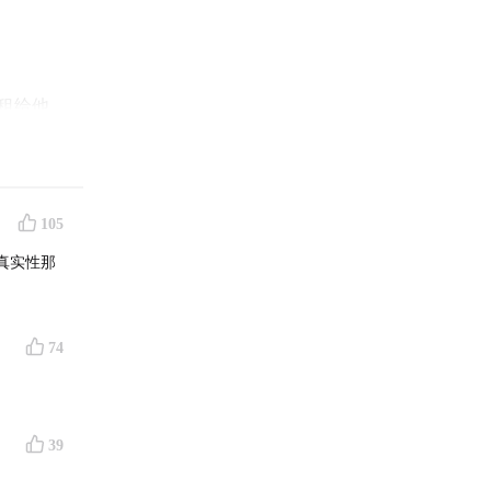
租给他
，之前是
目也不
105
真实性那
74
票，开
个故宫。
39
雇佣的