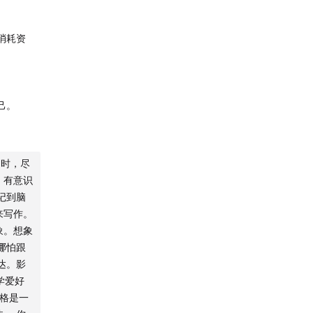
消耗资
己。
场时，尽
。
，有意识
记到脑
需。
来写作。
象。想象
哪怕跟
达。影
学爱好
价格是一