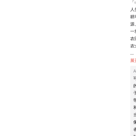
「
人
01:24:22
耕
源
01:25:32
一
农
01:29:53
农
01:36:57
「
展
园
01:38:24
人
诉
01:41:25
生
粮
01:46:17
「
01:50:18
中
俄
📁
本期
俄