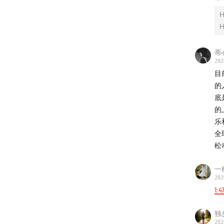
大
H
农
H
「
蒂
大
202
以
目
大
的
轮
底
塔
的
乐
「
全
成
松
税
地
一
202
园
1:4
大
中
独
定
202