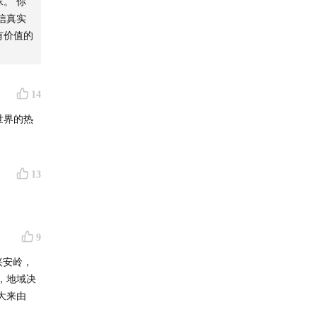
。 你
。但实际
信真实
有价值的
14
世界的热
。在中国
13
，都要解
9
兴安岭，
8%，俄罗
，地域决
大来由