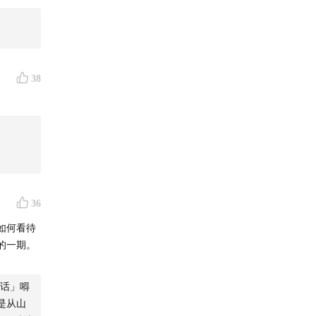
中国东北
38
36
如何看待
的一期。
话」嘚
是从山