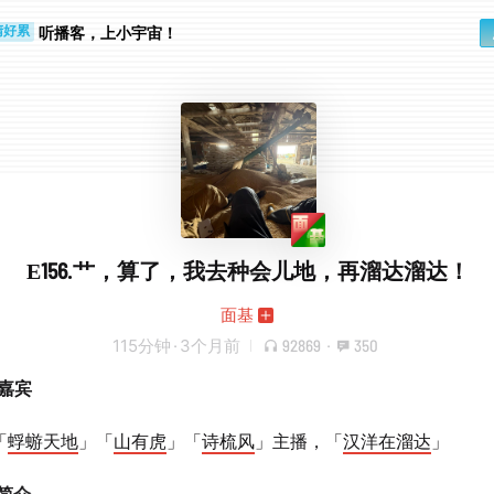
勤路上
睛好累
听播客，上小宇宙！
E156.艹，算了，我去种会儿地，再溜达溜达！
面基
115分钟
·
3个月前
92869
·
350
嘉宾
「
蜉蝣天地
」「
山有虎
」「
诗梳风
」主播，「
汉洋在溜达
」