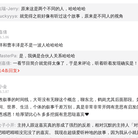
。
瑞-Jerry
:
原来这是两个不同的人，哈哈哈哈
uckyyya
:
就觉得之前好像有听过这个故事，原来是不同人的视角
个故事非常好奇，这里面同时包含了几个年轻人去现场看世界，
、农业产业史、商品全球化甚至俄乌战争。
嘉倩
6.5.06
欢迎收听本期节目。
洋和曹丰泽是不是一波人哈哈哈哈
轴：
asterPa
:
是，我俩是合伙人关系哈哈哈
刘嘉倩
:
一看节目简介就觉得太像了，于是来评论，听着听着发现确实是！
“外地人”的视角，重新发现东北的特殊
共
4
条回复
同纬度其他地区相比，东北是人口密集区中最冷的
小金
6.5.07
教叙事的时间线，大哥没有无聊这个概念，聊东北，鹤岗尤其后面那段。
罗斯的水资源非常丰富，很多沼泽
间、世界、生活，个体的叙事千差万别，真是非常非常开阔有意思有启发
地也是一种人造产物，不是自然有之的
恩感恩！给厚望比心🫰多多挖掘有意思哒嘉宾❤
公子小开
:
主持人跟这嘉宾真的形成了强烈的反差，相对沉默的主持人「对
农经济更像是一种“园艺农业”
吧嘚吧嘚嘚没完没了的嘉宾。 我现在超级爱听种地的故事，因为我从小就