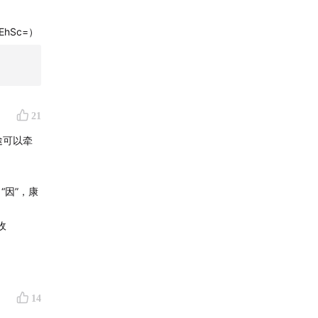
TEhSc=）
21
途可以牵
“因”，康
收
14