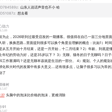
豆的优点是干燥，如果价格不合适，可以放着明年再卖。
D784589z
:
山东人说话声音也不小 哈
业是个偏保守的行业，不要试图改造、颠覆。
D51087z
:
想去看
✅在俄罗斯种地的可选作物」
心隐力
豆 ＞ 玉米 ＞水稻。
6.5.09
稻治涝：东北北大荒开荒。种水稻强力需要基础设施和水利。
前为止，2026听到过最受启发的一期播客。很值得在自己一亩三分地里
豆：固氮，反而让土地更有肥力。
人听，换换思路…里面提到很多可以换个角度去理解的概念：比如1）时
作：种完大豆，再种玉米，产量会更好。但玉米需要在很短的周期里烘干
是从五月开始十月结束，还是一月开始，十二月结束？2）年龄。到底是
）。
上年纪的劳动力好，还是35岁以下？ 3）无聊。猫冬的日子无聊吗？日
和工作塞满吗？还是无聊本该就是生活的一部分。 4）规划。个人的规划
🧮算账」
球化和大时代的发展中有多大意义….还有很多点，让脑子很多习以为常的
本项：固定 - 地租、种子、除草、人力、修农机平摊的价格，不固定 - 俄
动了
、中国的收购价。
租：国内2000元/年，亩产最多4吨（精耕细作）；远东500元/年，亩产1
棵橡树
6.5.07
艺农业，追求的是单位亩产的最大产出。而机械化农业，追求的是更低的
7:37
头脑中的泡沫比价格的泡沫，更难消除
的面积、更高的效率。
美人工智能的差别可以忽略不计，但是中美的农业差别是非常大。
步91
价源头是国内的收购价。国内大豆收购价4000元 - 1500元国内政府补贴 -
6.5.07