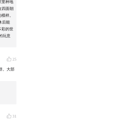
家里种地
在四面朝
的模样。
休后能
多彩的世
的玩意
25
群。大部
自媒体啊
31