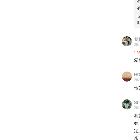
是
《
我
上
不
亩
我
「
202
在
1:4
东
爱
大
HD
「
202
种
他
决
自
Sh
202
“
我
中
她
斯
定
来
「