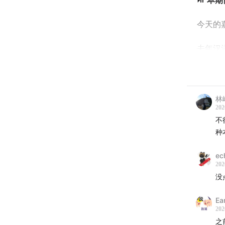
⏯️
本期
今天的
去年汉
们的二
黑龙江
林峰
几个年
202
敢这么
不
种
中国的人
ec
但按照
202
上农机
没
分租给
Ea
202
打理这
之