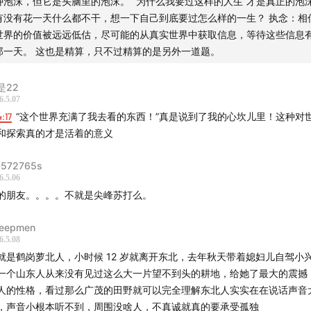
种泡沫，但它是头脑里的泡沫。 “为什么我要过这样的人生”才是真正的泡沫
真正意义上的风险投资。披着一层工业化的外衣，让你以为一切尽在掌握
在远东种大豆
》,汉洋
有没有花一天什么都不干，想一下自己到底要过怎么样的一生？ 执念：相
还是看天吃饭。
世界的价值被远远低估，尽可能的从真实世界中获取信息，等待这些信息
确定性：天气、政策、粮价。
那一天。 这也是精算，只不过精算的是另外一道题。
产：保本1吨，期待1.5吨-2吨，最多不超过3吨，最次只有两三百公斤。
是22
✅种大豆」
6.5.07
东北这片土地上，不只是一个作物，它就是历史本身。
4:17
“这个世界充满了我去看的东西！”真是说到了我的心坎儿里！这种对
北很多草蛇灰线，最终都串联到了上个世纪初是世界上最重要的大豆产地
和探索真的才是活着的意义
豆的出口额是丝绸的十倍。
572765s
✅机器干活，广种薄收，种完就走，看天吃饭，纯风险投资」
6.5.06
好地，取决于天好、农机不坏。但肯定会出现问题，不管是打工还是地主
的朋友。。。。不就是尖峰苏打么。
农场中发生的所有问题。
己能控制的事太少。
eepmen
6.5.08
农民”更像是一种产业工人。
就是鹤岗萝北人，小时候 12 岁就离开东北，去年秋天带着媳妇儿自驾小
国是全球第一大的大豆进口国。巴西50%、美国30%-35%、阿根廷5%-
一个山东人从来没有见过这么大一片望不到头的耕地，给她了最大的震撼
不到1%。
人的性格，看过那么广茂的田野就可以完全理解东北人实实在在说话声音
，声音小根本听不到，周围没啥人，不真诚就真的要承受孤独
✅收割开彩票」