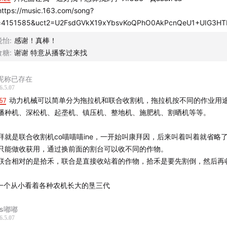
中国大豆进口来源地种，俄罗斯无足轻重
ttps://music.163.com/song?
=4151585&uct2=U2FsdGVkX19xYbsvKoQPhO0AkPcnQeU1+UIG3H
割开彩票
悦怡
:
感谢！真棒！
俄罗斯种地的可选作物：大豆、玉米、水稻
食糖
:
谢谢 特意从播客过来找
算账
i昵称已存在
6.5.07
夜人 和 时间观
57
动力机械可以简单分为拖拉机和联合收割机，拖拉机按不同的作业用
播种机、深松机、起垄机、镇压机、整地机、施肥机、割晒机等等。
「大哥，我是拍抖音的」
拜就是联合收割机co喵喵喵ine，一开始叫康拜因，后来叫着叫着就省略了
种地大哥似乎只有苦，没有乐
只能做收获用，通过换前面的割台可以收不同的作物。
联合相对的是拾禾，联合是直接收站着的作物，拾禾是要先割倒，然后再
大豆产业链
-一个从小看着各种农机长大的垦三代
任何一种大宗商品都是理解全球化的一个切口
ss嘟嘟
6.5.07
鱼粉危机和大豆种植新技术