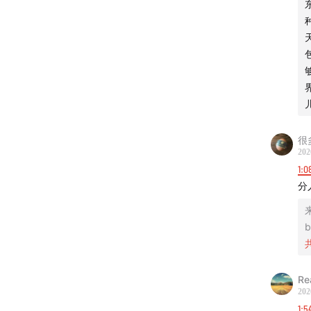
14:00
农
16:13
在
20:56
俄
22:55
为
很
25:18
遇
202
1:0
27:58
在
分
31:21
机
b
37:21
自
40:23
Re
地
202
1:5