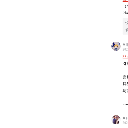
44:31
在
（h
id
46:27
收
50:29
在
52:54
A
202
59:27
守
38:
引
01:05:32
康
01:07:19
拜
与
01:10:35
-
01:13:09
A
202
01:17:50