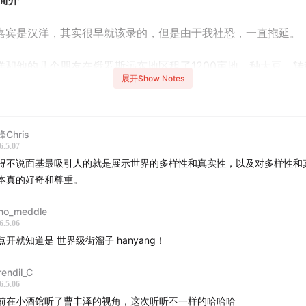
简介
嘉宾是汉洋，其实很早就该录的，但是由于我社恐，一直拖延。
洋和他的几个朋友在俄罗斯远东地区租了1200亩地，
种大豆
，转
展开Show Notes
地主，是一个在俄罗斯种了十多年地来自鹤岗的东北人，叫王哥
国营农场的农业技术员。
Chris
轻人，种1200亩地，按照中国经验，这简直是不自量力，综艺节
6.5.07
拍。
得不说面基最吸引人的就是展示世界的多样性和真实性，以及对多样性和
本真的好奇和尊重。
 均耕地面积 1.3 亩，1200亩几乎能分给1000人了。
ho_meddle
俄罗斯农民或者王哥的经验，1200亩只是塞牙缝的体量，纯纯玩
6.5.06
，忙个几天就搞定了。
点开就知道是 世界级街溜子 hanyang！
他们的王哥，他租下的面积是15,000 亩，相当于 一个西湖加五
rendil_C
6.5.06
么大面积的农田，王哥的生产队只有六个中国 人，和一些季节性
前在小酒馆听了曹丰泽的视角，这次听听不一样的哈哈哈