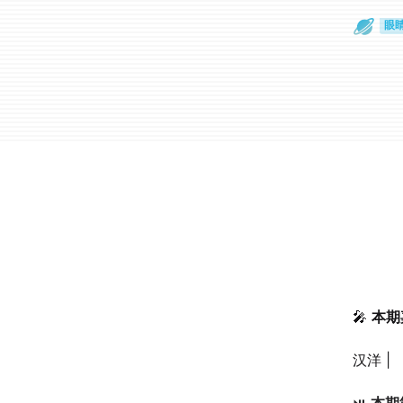
通
眼
🎤
本期
汉洋 | 