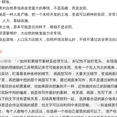
✅耕地」
类对自然界地表改变最大的事情，不是高楼，而是农田。
去现场看看中国制造的原材料是怎么来的
地是一种人造产物。把一个未经开发的土地，变成可以耕种的良田，非常
、人力、基础设施。
近东→中东→远东 和 欧洲中心主义
块土地，原本可能是任何样子，唯独不是农田。
田需要维护，大自然的恢复能力非常强。
如何积累细节素材及处理方法
业起源地：人口压力比较大，自然环境没那么好，不得不通过农业养活自
战时俄罗斯小城市生活状态及民众选择
✅小农经济更像是一种“园艺农业”」
开
艺农业，是东亚进入工业化序列前的来时路。
东北是慷慨的
Ass嘟嘟
:
「✅如何积累细节素材及处理方法」 好记性不如烂笔头。 在现
多地少，在有限的土地上投入大量的劳动力，也减少了制造混乱的可能性
可能的用辅助的工具帮我记录尽可能多的东西。先有一个先入为主的视角
求：追求土地单位面积的最大产出。
溜达可太有意思了
的采访，盯着看各种各样的细节。 画面型写作：大量关注细节，变成画面
产过剩 → 农民储蓄 → 经济体内储蓄增加 → 转化为投资、增加消费和内
子里，再把脑中想的那个画面写下来。通过画面来写作，而不是通过材料
食自给自足，也是国家安全战略的一部分。
前途精算学爱好者
带着目的去积累素材。但如果跟你想象的不一样，赶快抛掉自己的刻板印
和实际中间的偏差，就是你写作最好的素材。 有灵感、画面，先写下来，
✅俄罗斯种地」
东北小旅游团
当下的文字没有逻辑关系，后续再整理拼到一起。 选择最合适的媒介做表
国：人便宜、地贵。
像更适合传达现场的感受，但文字可以在时间中来回穿梭。 「✅前途精算
罗斯：人贵、地便宜。地广，人稀。
内容相关资料
者」 每个人都每个人的活法，你选择一个你自己接受的就可以了。 资产
罗斯种地，十年九涝。