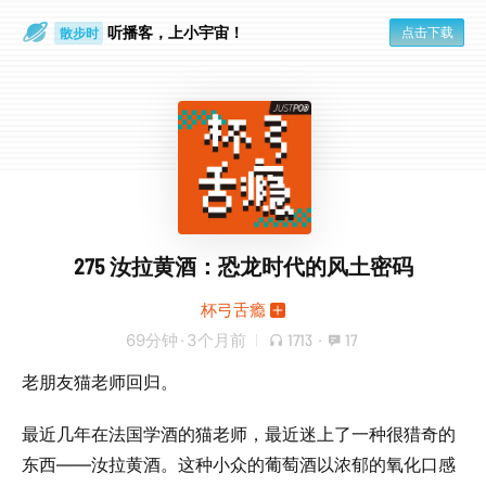
听播客，上小宇宙！
点击下载
散步时
通勤路上
275 汝拉黄酒：恐龙时代的风土密码
杯弓舌瘾
69分钟
·
3个月前
1713
·
17
老朋友猫老师回归。
最近几年在法国学酒的猫老师，最近迷上了一种很猎奇的
东西——汝拉黄酒。这种小众的葡萄酒以浓郁的氧化口感