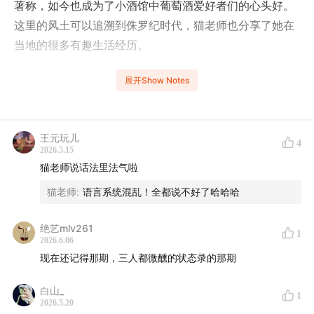
著称，如今也成为了小酒馆中葡萄酒爱好者们的心头好。
这里的风土可以追溯到侏罗纪时代，猫老师也分享了她在
当地的很多有趣生活经历。
如果您对葡萄酒、烈酒、啤酒或其他酒精饮料有兴趣，不
展开Show Notes
妨关注公众号，或联系「杯弓舌瘾小助手」进入团购群。
如果您是供应商，也可以向我们推荐合适的产品。
王元玩儿
4
关注「杯弓舌瘾」公众号，或微信搜索bgsyxzs加入听众
2026.5.15
猫老师说话法里法气啦
交流群，欢迎您参与互动。
猫老师
:
语言系统混乱！全都说不好了哈哈哈
- 对话成员 -
绝艺mlv261
1
钱老板（小红书：@钱老板）
2026.6.06
现在还记得那期，三人都微醺的状态录的那期
猫老师（小红书：@Clemen的微醺游记）
白山_
1
2026.5.20
- 互动方式 -