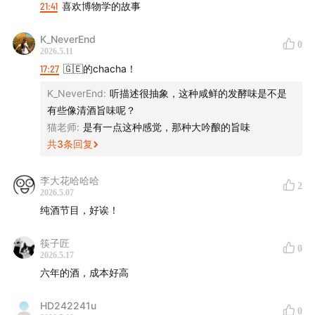
21:41
喜欢博物学的故事
商务合作：ad@justpod.fm
K_NeverEnd
0
2026.5.11
微博：@杯弓舌瘾TipsyProof
17:27
🇬🇪的chacha！
微信公众号：杯弓舌瘾
K_NeverEnd
:
听描述很抽象，这种咸鲜的发酵味是不是
有些像清酒旨味呢？
猫老师
:
是有一点这种感觉，那种大吟酿的旨味
共
3
条回复
李大花哈哈哈
2
2026.5.07
纯酒节目，好诶！
筷子匠
0
2026.5.17
六年的酒，成本好高
HD242241u
0