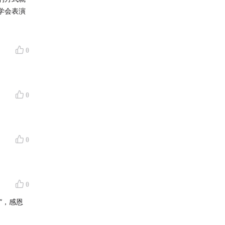
学会表演
变聪明这
0
都因为自
点难过，
0
涂，甚至
他人做比
（嘻嘻嘻嘻
众啦。
0
为以前笨
感觉！谢
0
候有的变
”，感恩
在不会再
学习！也