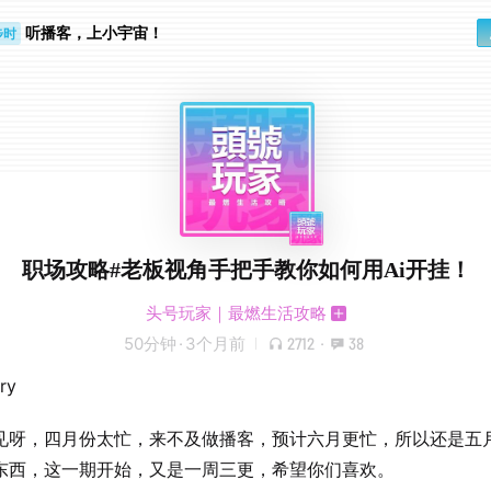
听播客，上小宇宙！
步时
勤路上
职场攻略#老板视角手把手教你如何用Ai开挂！
头号玩家｜最燃生活攻略
50分钟
·
3个月前
2712
·
38
ry
见呀，四月份太忙，来不及做播客，预计六月更忙，所以还是五
东西，这一期开始，又是一周三更，希望你们喜欢。