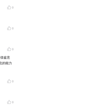
我的优点
0
有种我是
）
0
目哒！永
0
有借鉴意
息的能力
。
0
0