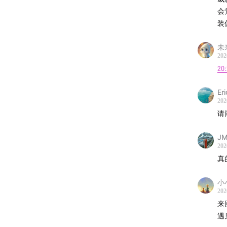
合作微信：
会
我
装
句
未
202
以
20
卑
我
Er
202
我
请
不
较
J
嘻
202
此
真
真
笨
小
谢
202
我
来
化
遇
自