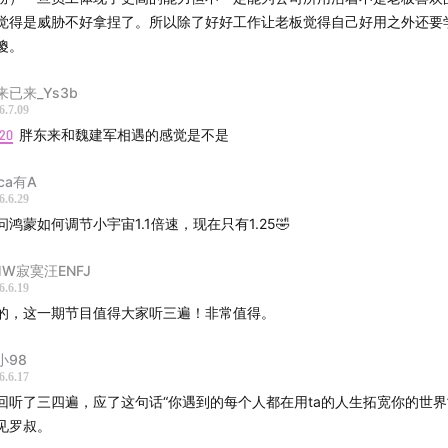
 luoyoucai
觉得是威胁不好拿捏了。所以除了好好工作让老板觉得自己好用之外还要
现在工作每天都会用到AI，现在不学AI是真的更容易被淘汰。多学知识会
傻。
话我是乐得其中（嘻嘻嘻嘻嘻～）
来已来_Ys3b
6.7.09
前我经常容易陷入自卑，自卑自己来自农村；自卑自己不够聪明；恋爱中
:20
胖东来和魏建军相遇的感觉是不是
总是失去自我（当然去年经历了在一起4年多被分手，但是我居然没有一
知道我找到了那个被我丢失的自己啦，甚是开心！）
ica有A
6.6.29
真的是那个因为博客而改变，而找到自己的人，尽管在生活上还是一塌糊
问鸿蒙如何调节小宇宙1.1倍速，现在只有1.25🤣
如比自己年龄小的人。但是我会原谅自己呀，那又能如何呢，大可不必和
，至少比从前的自己更好就足够，改变和年龄无关啦,毕竟我心里年龄小
MW寂寞汪ENFJ
～）生活中我很乐观，也会让自己变的更善良！我可是十几年的博客老听
6.6.19
刻觉得因为听节目而改变让做博客的罗叔知道也很重要。
的，这一期节目值得大家听三遍！非常值得。
的很感谢罗叔的节目！尽管听很多博客，但是听罗叔的节目时我不再会因
傻傻的不敢承认，节目让我总能感受到一股能量和希望！！！是不一样的
小98
罗叔！！！
6.6.17
现在的变化也是从听罗叔节目和之前晃姐自传期期跟着听从不落下，那时
回听了三四遍，应了这句话“你遇到的每个人都在用ta的人生拓宽你的世界
。我也不怎么在咱们群里讲话，心里清楚我不如群里的小伙伴。但是我现
见罗叔。
卑啦，我有自己的路要走，因为在咱们群里，偶尔也会进群看看，主要是