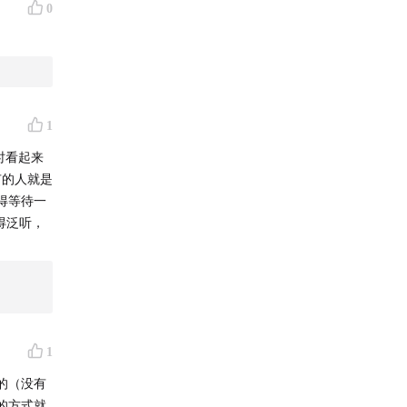
向，现在
0
作，基础
存感激。
的工作，
人不饿全
1
时看起来
小同事差
有的人就是
虽然成长
得等待一
不想做最
得泛听，
力做好自
识多了会
努力，因
1
我想变好想
的（没有
的方式就