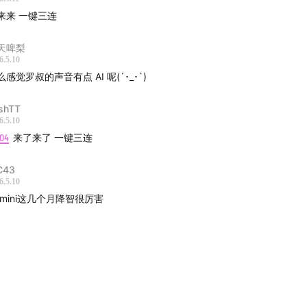
来来 一键三连
天啤梨
6.5.10
么感觉罗叔的声音有点 AI 呢(´･_･`)
shTT
6.5.10
:04
来了来了 一键三连
C43
6.5.10
emini这几个月降智很厉害