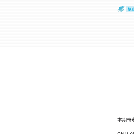
散
通
本期奇