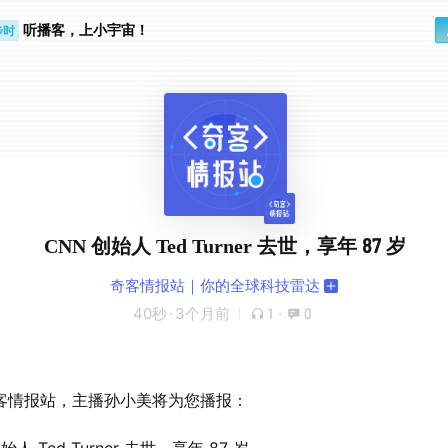
听播客，上小宇宙！
步时
勤路上
CNN 创始人 Ted Turner 去世，享年 87 岁
奇客情报站｜你的全球科技雷达
40秒
·
3个月前
1
·
0
客情报站，主播孙小美将为您播报：