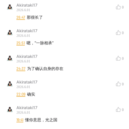
兄弟
Akirataki17
0
2026.6.01
41:30
哈萨克斯坦：金衣人 + 阿布赉汗的双层叙事
26:47
那很长了
46:30
吉尔吉斯斯坦：玛纳斯，一位可能不存在的史诗英
Akirataki17
0
2026.6.01
雄
25:51
嗯，“一脉相承”
多图预警：
Akirataki17
0
2026.6.01
24:37
为了确认自身的存在
Akirataki17
0
2026.6.01
22:09
确实
Akirataki17
0
2026.6.01
19:41
懂你意思，光之国