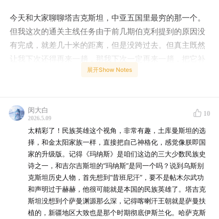
今天和大家聊聊塔吉克斯坦，中亚五国里最穷的那一个。
但我这次的通关主线任务由于前几期伯克利提到的原因没
有完成，就差几十米的距离，但是没跨过去。但真主既然
让我下次还得再来一趟，那我下次一定再来一趟，把它补
展开Show Notes
完整。
今天还想聊一个非常有意思的发现，或者叫做感悟，是关
于民族叙事的：中亚这五个斯坦国家，看起来都差不多
闵大白
10
2026.5.09
——都是 1991 年从苏联独立出来的，都是穆斯林国家，
太精彩了！民族英雄这个视角，非常有趣，土库曼斯坦的选
都有突厥血统，都有一点波斯文化底色。但只要稍微比较
择，和金太阳家族一样，直接把自己神格化，感觉像朕即国
一下他们各自选定的”民族英雄”，你会发现一个非常有趣
家的升级版。记得《玛纳斯》是咱们这边的三大少数民族史
的事情。
他们选的人完全不一样，而且每一个国家选谁，
诗之一，和吉尔吉斯坦的“玛纳斯”是同一个吗？说到乌斯别
本身就是一种政治表态
克斯坦历史人物，首先想到“昔班尼汗”，要不是帖木尔武功
。
和声明过于赫赫，他很可能就是本国的民族英雄了。塔吉克
我觉得这个角度比单纯看古迹还更有意思——因为它能告
斯坦没想到个萨曼渊源那么深，记得喀喇汗王朝就是萨曼扶
植的，新疆地区大致也是那个时期彻底伊斯兰化。哈萨克斯
诉你这个国家”想成为谁”。