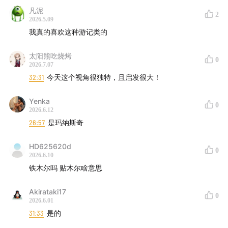
19:00
722 年城破被钉十字架；751 怛罗斯之战
凡泥
2
2026.5.09
21:00
中亚文明史的五个轮回 / 前后伊斯兰分水岭
我真的喜欢这种游记类的
25:00
中国今天对塔吉克的存在：42% 的外债
太阳熊吃烧烤
0
2026.7.07
32:31
今天这个视角很独特，且启发很大！
28:30
关于"债务陷阱"叙事的再思考
Yenka
30:00
塔吉克的两张王牌：铝（Talco）与水电（Rogun、
0
2026.6.12
CASA-1000）
26:57
是玛纳斯奇
32:30
五国民族英雄对照：从片治肯特延伸出来的观察
HD625620d
0
2026.6.10
33:30
土库曼斯坦：尼亚佐夫与"在世造神"
铁木尔吗 贴木尔啥意思
36:00
乌兹别克斯坦：帖木儿，"严格说不是乌兹别克人"
Akirataki17
0
2026.6.01
31:33
是的
38:30
塔吉克斯坦：索莫尼 / 萨曼尼 —— 我们是波斯人的