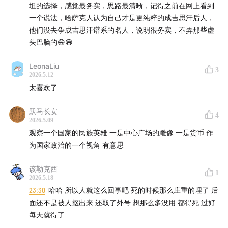
坦的选择，感觉最务实，思路最清晰，记得之前在网上看到
一个说法，哈萨克人认为自己才是更纯粹的成吉思汗后人，
不由感叹：
一个国家不是先有民族再有政治；它是先有政
他们没去争成吉思汗谱系的名人，说明很务实，不弄那些虚
治需要，再去民族里挑选可以服务于这种需要的人物
。
头巴脑的😄😄
BGM：
🇹🇯 TAJIK MUSIC 2025 Лучшие таджикские
LeonaLiu
3
песни 2025
2026.5.12
太喜欢了
时间戳：
跃马长安
4
2026.5.09
00:00
塔吉克斯坦是个什么样的国家：山地、人口、人均
观察一个国家的民族英雄 一是中心广场的雕像 一是货币 作
GDP
为国家政治的一个视角 有意思
03:30
侨汇经济：俄罗斯的 100 万塔吉克劳工
该勒克西
1
2026.5.18
07:00
2024 莫斯科音乐厅恐袭与塔吉克的"潜伏噩梦"
23:30
哈哈 所以人就这么回事吧 死的时候那么庄重的埋了 后
面还不是被人抠出来 还取了外号 想那么多没用 都得死 过好
09:00
片治肯特：唐代的米国，粟特文明的最东端
每天就得了