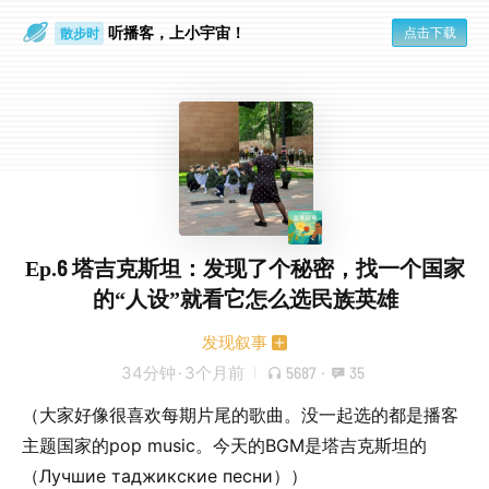
听播客，上小宇宙！
点击下载
散步时
通勤路上
Ep.6 塔吉克斯坦：发现了个秘密，找一个国家
的“人设”就看它怎么选民族英雄
发现叙事
34分钟
·
3个月前
5687
·
35
（大家好像很喜欢每期片尾的歌曲。没一起选的都是播客
主题国家的pop music。今天的BGM是塔吉克斯坦的
（Лучшие таджикские песни））