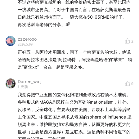
不过这些哈萨克斯坦的一线的物价确实太高了，甚至比国内
一线城市还要高。而对于中国胃而言，在哈萨克斯坦最合胃
口的就只有兰州拉面了。一碗大概在50-65RMB的样子。
再次感谢肖老师的分享。🌈
zzzerooo
2
2026.5.09
正好五一从阿拉木图回来，问了一个哈萨克族的大叔，他说
哈语阿拉木图念法是“阿拉玛特”，阿拉玛是哈语的“苹果”，特
是“富含xx”，合在一起是苹果之乡。
Darren_wxlj
0
1 天前
我觉得把中亚五国的去俄化归结到全球政治右倾不太准确。
各种形式的MAGA是民粹主义为基础的nationalism，排外、
反移民，反全球化，主要表现在美国、西欧和土耳其等后民
主化国家。中亚五国是寻求从俄国的sphere of influence 里
脱离出来，维护民族独立和民族自决，从而更好的和更大的
世界（主要是西方世界）建立联系。这是两种不同语境下的