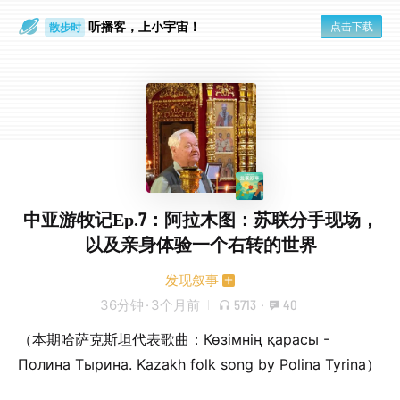
听播客，上小宇宙！
点击下载
散步时
通勤路上
中亚游牧记Ep.7：阿拉木图：苏联分手现场，
以及亲身体验一个右转的世界
发现叙事
36分钟
·
3个月前
5713
·
40
（本期哈萨克斯坦代表歌曲：Көзімнің қарасы -
Полина Тырина. Kazakh folk song by Polina Tyrina）