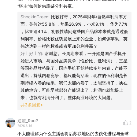
“链主”如何给供应链分利共赢。
BGM：
Көзімнің қарасы - Полина Тырина. Kazakh
ShockinGreen
:
比较好奇，2025年财年/自然年利润率方
folk song by Polina Tyrina
面，英伟达55.8% ，苹果26.9% ，小米9.1% ，华为7.7%
，比亚迪4.1%，礼貌性请问这些国产品牌本来就是通过低
时间戳：
利润率、价格比较优势发展上来的企业，如何像苹果、英
伟达达到一样的标准或者更加分利共赢？
00:00
阿拉木图：能看见天山的城市，"苹果之父"
好土好土的
:
谢谢您。长周期来看，一开始是国产手机开
始进入市场、与国外品牌竞争（性价比、低利润），三星
01:45
苏联的终点站
等国外品牌挤跑了，国内手机开始持续多年内卷，产能不
退出，持续内卷竞争、都只能苟活着，现在的低利润是长
04:30
独联体里最有趣的成员:摩尔多瓦与"德左"
期持续内卷的结果。我们太能内卷了，太能坚持了，换在
其他地方，可能早就部分产能退出了，利润也就能提上
08:00
金衣人、草原黄金和 28 烈士传说
来，也就有利润分利了。整体商业环境的大问题。
共
3
条回复
11:00
全世界都在集体右转:从 MAGA 到中亚,看中亚五国如
何去俄
逆流_RuuP
2
2026.6.16
20:00
哈萨克为什么是中亚最富
不太能理解为什么主播会将后苏联地区的去俄化进程与全球