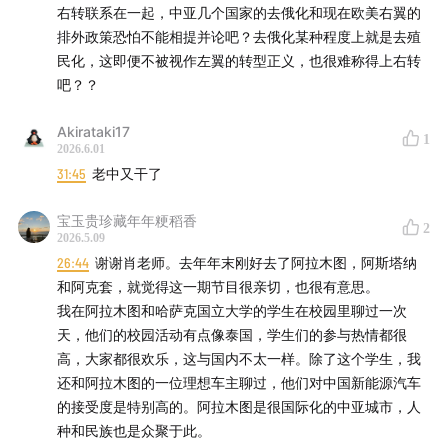
右转联系在一起，中亚几个国家的去俄化和现在欧美右翼的
21:30
为什么中亚国家通胀率这么高?(12% 通胀 + 18% 利
排外政策恐怕不能相提并论吧？去俄化某种程度上就是去殖
率)
民化，这即便不被视作左翼的转型正义，也很难称得上右转
吧？？
26:30
哈萨克的资源王牌
Akirataki17
1
30:00
本地中小企业又被卷了
2026.6.01
31:45
老中又干了
多图预警：
宝玉贵珍藏年年粳稻香
2
2026.5.09
26:44
谢谢肖老师。去年年末刚好去了阿拉木图，阿斯塔纳
和阿克套，就觉得这一期节目很亲切，也很有意思。
我在阿拉木图和哈萨克国立大学的学生在校园里聊过一次
天，他们的校园活动有点像泰国，学生们的参与热情都很
高，大家都很欢乐，这与国内不太一样。除了这个学生，我
还和阿拉木图的一位理想车主聊过，他们对中国新能源汽车
的接受度是特别高的。阿拉木图是很国际化的中亚城市，人
种和民族也是众聚于此。