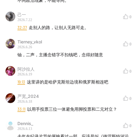
不同政治现象，不能等同。
己一
0
2026.7.22
32:37
走别人的路，让别人无路可走。
Tierney_vkoI
0
2026.6.26
铀，二声，主播念错字不扣钱吧，念得好随意
阿沙拉人
0
2026.6.19
19:13
这里讲的是哈萨克斯坦边境和俄罗斯相连吧
严宽_2024
0
2026.6.18
33:11
以用手投票三位一体避免用脚投票和二元对立？
Dennis_
0
2026.6.13
去年在纪录片节的展映看过一部，应该是叫《德涅斯特河沿