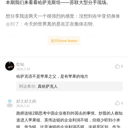
本期我们来看看哈萨克斯坦——苏联大型分手现场。
想分享我这两天一个很强烈的感觉：没想到在中亚切身体
会到了：
今天的世界真的是在正在集体右转
。
到现在为止，在全球范围内，几乎每一个国家都在加强本
展开Show Notes
民族的优先地位、收紧外来移民的限制、强调本国语言文
化的纯粹性
。从美国的 MAGA、印度的莫迪、土耳其的埃
尔多安、匈牙利的欧尔班、以色列的内塔尼亚胡、阿根廷
红钻
8
的米莱，到欧洲那些迅速崛起的极右翼政党——AfD、法
2026.5.10
哈萨克语不是苹果之父，是有苹果的地方
国国民联盟、意大利兄弟党——你能在一个又一个国家看
到完全相似的剧本：“我们必须先照顾自己人。”“外来文化
阿达希尔
:
真哈萨克人
威胁了我们的认同。”“全球化让我们失去了自己。”
好土好土的
4
2026.5.11
这股浪潮是集体性的，不是任何一个领导人单独制造出来
跑师连续2期思考中国企业卷到外国去的事情。炒股的人都知
的。而中亚也是如此，他们的方式是去俄化，去俄罗斯
道进入苹果链、英伟达链的企业利润不错，但很少听到小米
化。比如我们看哈萨克斯坦的例子。
链、华为链、比亚迪链的企业利润不错，这就是区别，作为