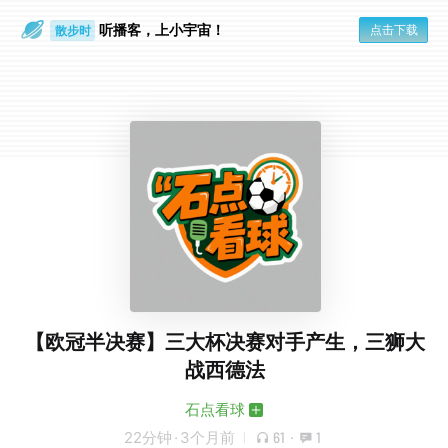
听播客，上小宇宙！
点击下载
散步时
通勤路上
【欧冠半决赛】三大杯决赛对手产生，三狮大
战西德法
石点看球
22分钟
·
3个月前
61
·
1