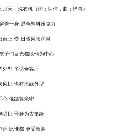
五月天 - 洗衣机（词：阿信，曲：怪兽）
 穿着一身 退色塑料压克力
阳台上 受 日晒风吹雨淋
 孩子们目光都以他为中心
约外型 多适合客厅
吹风机 也有流线外型
手心 像跳舞亲密
电唱机 晋身为古董级
中音 比谁都 更受欢迎