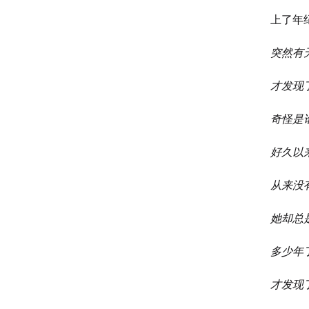
上了年
突然有
才发现
奇怪是
好久以
从来没
她却总
多少年
才发现