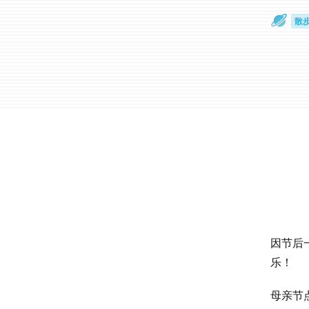
散
通
因节后
乐！
母亲节