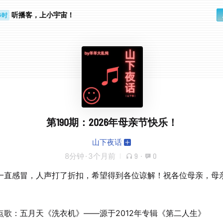
步时
听播客，上小宇宙！
勤路上
第190期：2026年母亲节快乐！
山下夜话
8分钟
·
3个月前
9
·
0
一直感冒，人声打了折扣，希望得到各位谅解！祝各位母亲，母
点歌：五月天《洗衣机》——源于2012年专辑《第二人生》