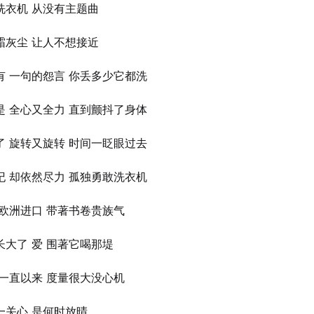
洗衣机 从没有主题曲
霜灰尘 让人不想接近
有 一句的怨言 你丢多少它都洗
是 全心又全力 直到颤抖了身体
了 旋转又旋转 时间一眨眼过去
纪 却依然尽力 孤独勇敢洗衣机
 欧洲进口 带著书卷贵族气
长大了 爱 围著它喝那堤
 一直以来 度量很大没心机
一关心 是何时放晴