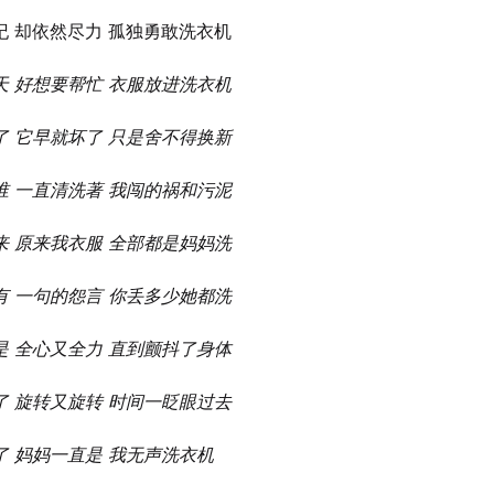
纪 却依然尽力 孤独勇敢洗衣机
天 好想要帮忙 衣服放进洗衣机
了 它早就坏了 只是舍不得换新
谁 一直清洗著 我闯的祸和污泥
来 原来我衣服 全部都是妈妈洗
有 一句的怨言 你丢多少她都洗
是 全心又全力 直到颤抖了身体
了 旋转又旋转 时间一眨眼过去
了 妈妈一直是 我无声洗衣机