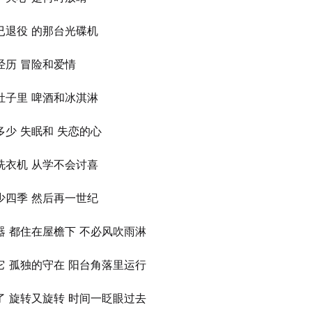
已退役 的那台光碟机
经历 冒险和爱情
肚子里 啤酒和冰淇淋
多少 失眠和 失恋的心
洗衣机 从学不会讨喜
少四季 然后再一世纪
器 都住在屋檐下 不必风吹雨淋
它 孤独的守在 阳台角落里运行
了 旋转又旋转 时间一眨眼过去