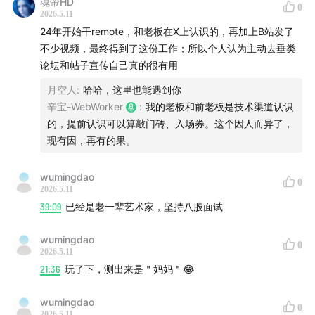
魂帝HD
0
2026.5.11
24年开始干remote，和老板在X上认识的，再加上B站发了
不少视频，最终得到了这份工作；所以个人认为主动去垂类
论坛和帖子宣传自己真的很有用
月空人
:
哈哈，这里也能遇到你
辛宝-WebWorker
:
我的老板和前老板是技术渠道认识
这是这本书背后的故事
mp.weixin.qq.com
的，提前认识可以算敲门砖、入场券。这个因人而异了，
现有因，再有的果。
节目介绍
wumingdao
本期《Web Worker》是一期闲聊节目。几位程序员主播/
0
2026.5.11
嘉宾围绕近期流行的“xxTI”人格测试展开，从测试结果、
39:09
已经是老一辈艺术家，坚持八股面试
自我认知、亲密关系和社交边界聊起，逐渐延展到程序员
工作年限、职场经验变化、AI 对开发岗位的冲击、前后端
wumingdao
0
2026.5.11
边界消失、AI Coding 实践，以及当下求职市场的真实体
21:36
玩了下，测出来是＂妈妈＂😂
感。
wumingdao
0
整体气质比较轻松、吐槽感强，但后半段讨论逐渐深入，
2026.5.11