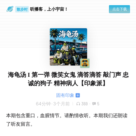
听播客，上小宇宙！
点击下载
散步时
通勤路上
海龟汤 I 第一弹 微笑女鬼 滴答滴答 敲门声 忠
诚的狗子 精神病人【印象派】
固有印象
64分钟
·
3个月前
369
·
5
本期包含重口，血腥情节。请酌情收听。本期我们还朗读
了听友留言。