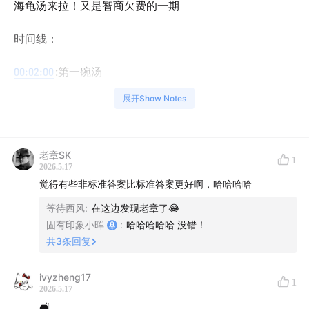
海龟汤来拉！又是智商欠费的一期
时间线：
00:02:00
:第一碗汤
展开Show Notes
00:03:20
:第二碗汤
00:04:41
:第三碗汤
老章SK
1
2026.5.17
00:12:00
:第四碗汤
觉得有些非标准答案比标准答案更好啊，哈哈哈哈
00:16:20
:第五碗汤
等待西风
:
在这边发现老章了😂
固有印象小晖
:
哈哈哈哈哈 没错！
00:21:45
:第六碗汤
共
3
条回复
00:25:27
:第七碗汤
ivyzheng17
1
2026.5.17
00:29:25
:第八碗汤
🛋️