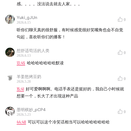
Oaty.,Bequem - Roof Terrace
感。。。。没法说去就去人家。。。
Kevin Penkin - Inspiration
Yuki_gJUn
0
2026.6.15
Tristan Wolf,Nessen - Totem Feather
听你们聊天真的很舒服，有时候感觉很好笑嘴角也会不自觉
勾起，喜欢听你们的播客！
Hayd - What Did I Do
想舒适苟活的人类
0
-
2026.6.13
13:45
哈哈哈哈哈哈哈默读
商务联系：whatyouneedoffice
羊姜怒烤豆奶
0
2026.5.28
15:41
好可爱啊啊啊。电话手表还是挺好的，我自己小时候就
想要一个，长大了才出现这种产品
墨明棋妙_pCP4
0
2026.5.23
44:48
可以可以这个冷笑话相当可以哈哈哈哈哈哈哈