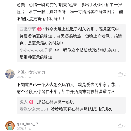
超美，心情一瞬间变的“明亮”起来，拿出手机快快拍了一张
01:08
原来我人生最大的痛苦，是没有玩伴？！
照片，看了一眼，真好看呀，唯一可惜播客不能发图片，能
不能快点更新这个功能！！！
02:19
玩伴、搭子、朋友……友谊也有自己的不同ship
西瓜季节
:
我今天晚上也散了很久的步，感觉空气中
06:23
我们是很好的朋友，但好像没有一起玩耍过
弥漫着初夏的味道，白天还很燥热，但晚上吹着风，很清
爽，是夏天最好的时刻！
11:49
自由自在地玩耍了一次后，我终于相信我们可能成为
小小小小小丸子呀
:
🍉，听你这个描述就觉得特别美好，
朋友
是那种夏天的味道
17:38
完了，失业不止让我失去了收入，也失去了玩伴
老派少女朱古力
2
2026.5.14
不知道自己一个人该怎么玩的人，就是爱去同学家，🉑。。
22:14
从小不缺玩伴的人vs从小非常缺玩伴的人
这个阶段只停留在小学，初中开始周末就被补课霸占咯
26:30
为什么我的童年玩伴总是在做家务？
兔人
:
那就在补课班一起玩！
老派少女朱古力
:
哈哈哈真有在补课班认识到好朋友
31:24
天知道我为了找玩伴谈了多少冤枉“恋爱”
gau_han_17
2
35:40
一致同意合格的玩伴首先得低级趣味相投
2026.5.14