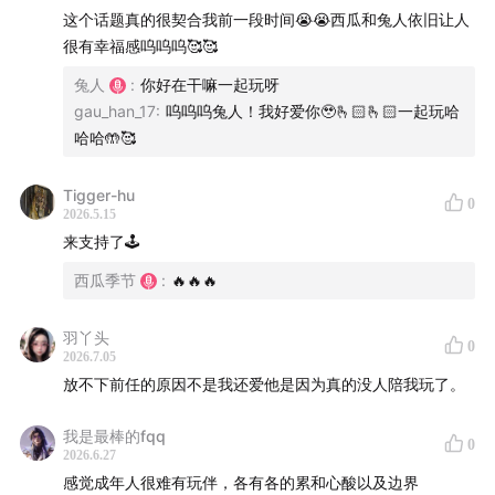
这个话题真的很契合我前一段时间😭😭西瓜和兔人依旧让人
41:34
朋友可以是电子的，但玩伴必须是本地的
很有幸福感呜呜呜🥰🥰
兔人
:
你好在干嘛一起玩呀
55:07
我一直以为好的友谊是分摊痛苦，但共享快乐也非常
gau_han_17
:
呜呜呜兔人！我好爱你🥹🫰🏻🫰🏻一起玩哈
重要
哈哈🤲🥰
-
Tigger-hu
0
2026.5.15
主播：西瓜、兔人
来支持了🕹️
西瓜季节
:
🔥🔥🔥
制作：左右
-
羽丫头
0
2026.7.05
放不下前任的原因不是我还爱他是因为真的没人陪我玩了。
BGM：
我是最棒的fqq
Hannah Stater - A Moment Apart
0
2026.6.27
感觉成年人很难有玩伴，各有各的累和心酸以及边界