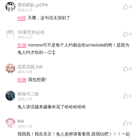
墨明棋妙_pCP4
0
2026.5.23
41:59
天哪，这句话太深刻了
33要坚持运动
0
2026.5.22
12:08
nonono可不是每个人约都会给schedule的哟！是因为
兔人约才给的～🙂‍↕️
流星花园_1oli
0
2026.5.20
01:06
我也想要!
夜猫与二喵
0
2026.5.18
兔人讲话越来越像米花了哈哈哈哈哈
lloll
0
2026.5.14
我我我！我在东京！兔人老师请看看我 跟我玩吧！！！一起