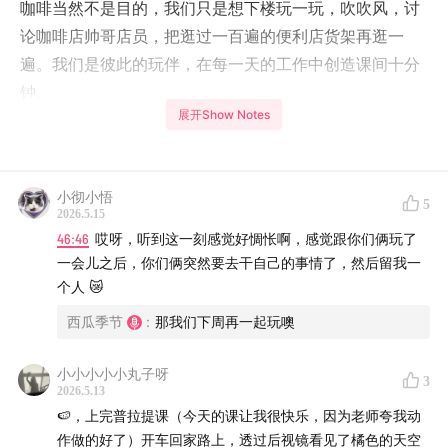
咖啡当然不是目的，我们只是想下楼玩一玩，吹吹风，讨
论咖啡店帅哥店员，把逛过一百遍的便利店货架再逛一
遍。我们是彼此的玩伴，在每一天的工作中创造课间十分
钟。
展开Show Notes
离开公司后，虽然和同事们的关系没有变化，但我的确发
现自己失去了一种玩乐时间，同时失去了一群限定玩伴。
小彻小悟
5
「我不想谈恋爱，不想要暧昧，也不想要打游戏，我想要
2026.5.15
46:46
哎呀，听到这一刻感觉好惆怅啊，感觉跟你们俩玩了
有人陪我玩。我最大的痛苦就是我没有人和我玩。」小红
一会儿之后，你们俩突然要去干自己的事情了，然后留我一
书上有人这么说。
个人 😿
它未必是我们最大的痛苦，却也是我们频繁冒出的一种感
西瓜季节
:
那我们下周再一起玩噢
受。玩伴为什么不能像骚扰电话一样随时找上门来呢？我
小小小小小丸子呀
真的想问。
3
2026.5.13
🍉，上完普拉提课（今天的课让我很快乐，因为老师夸我动
-
作做的好了）开车回家路上，透过后视镜看见了橘色的天空