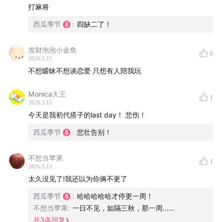
打麻将
西瓜季节
:
四缺二了！
发财泡泡小金鱼
0
2026.5.15
不想暧昧不想谈恋爱 只想有人陪我玩
Monica大王
1
2026.5.13
今天是我初代搭子的last day！ 悲伤！
西瓜季节
:
悲壮告别！
不想当苹果
1
2026.5.13
太久没见了!我还以为你俩不更了
西瓜季节
:
哈哈哈哈哈才停更一周！
不想当苹果
:
一日不见，如隔三秋，那一周……
共
3
条回复