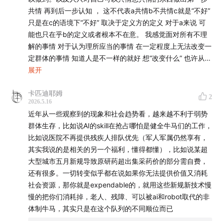
｜拒绝残障的身体是在拒绝存在的不确定性
共情 再到后一步认知 ， 这不代表a共情b不共情c就是“不好”
只是在c的语境下“不好” 取决于定义方的定义 对于a来说 可
00:21:00
｜对医学与康复的迷信让我们难以与残障的身
能也只在乎b的定义或者根本不在意。 我感觉面对所有不理
体共存
解的事情 对于认为理所应当的事情 在一定程度上无法改变一
定群体的事情 知道人是不一样的就好 想“改变什么” 也许从意
00:23:00
｜对残障者的怜悯/可怜是一件好事吗？
识上可以改变一部分人 但最好的方式是自己拥有或者去争取
展开
绝对定义权 掌控权 限制权这些直接圈定人类的东西 比如父
00:28:50
｜可怜与恐惧都反映了我们的价值观
卡匹迪耶姆
权制对女性 健全人对残障者 白人社会对黑人 所以被压制方
2
2026.5.16
要求共情和感化的效率很低 所以… （大概就是这些压制大体
00:32:18
｜与残障者共情才能真正尊重残障者的存在？
近年从一些观察到的现象和社会趋势看，越来越不利于弱势
上稳固运行的本质就是认知人类的本性和异性 所以想要改变
群体生存，比如说AI的skill在抢占哪怕是健全牛马们的工作，
大概是需要激进 这种激进就会引起另一方的恐惧… （关于残
00:36:36
｜跨越种族、性别、身体状态的共情是否可
比如说医院不再提供残疾人排队优先（军人军属仍然享有，
障是一种流动态我很认同 因为我之前经常在不同时期的不同
能？
其实我说的是相关的另一个福利，懂得都懂），比如说某超
瞬间有过这样的感受 也和朋友探讨过类似于构建残障美学的
大型城市五月新规导致原研药超出集采药价的部分需自费，
东西… 但是人的意识很容易从 意识 到 现实 ，那就是另一种
00:41:07
｜基于刻板印象的贴标签符合生物本能，但那是
还有很多。一切转变似乎都在说如果你无法提供价值又消耗
状态了 需要从头构建自我对很多人来说大概会比较痛苦而且
正确的吗？
社会资源，那你就是expendable的，就用这些新规新技术慢
要求接受甚至享受自己的outside才可以闭环. 那个脱口秀演
慢的把你们消耗掉，老人、残障、可以被ai和robot取代的非
员提到的流动态在某种程度上push看到的健全人去在自己现
00:43:11
｜如果残障状态无法避免，我们想生活在什么样
体制牛马，其实只是在这个队列的不同顺位而已
有的状态思考另一种状态的自己 甚至他们可能会理解为 我需