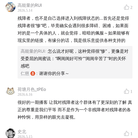
00:43:11
| If disability is inevitable, what kind of
高能量的RUI
2
society do we want to live in?
2026.5.14
残障者，也不是自己选择进入到残障状态的…首先还是觉得
00:48:44
残障者很“惨”吧，毕竟确实会遇到很多障碍、困难，如果面
| The visibility of disability in society
对的是一个具体的人，就会觉得，暗暗的佩服～如果能够有
determines our emotional response toward it
现实里的链接，有缘分的话，我是很乐意提供各种支持的
【我们是谁 Who We Are】
高能量的RUI
:
怎么说才好呢，这种觉得很“惨”，更像是对
受委屈的闺蜜说：“啊闺闺好可怜”“闺闺辛苦了”时的关怀
残言片语是一档用残障视角看主流问题的中文播客。残障
感吧
是人类无法逃避的脆弱性问题，我们致力于在日常生活和
仁慈
:
谢谢你的分享～
社会热点中搜寻被忽视的残障视角，期待和观众一起挑战
荷塘月色_tPEo
刻板印象，打击健全中心主义（Ableism），从而真诚地
1
2026.6.16
感知、理解、创造自己与世界。
很好的一期播客 让我对残障者这个群体有了更深刻的了解 真
正的尊重是我们平等 而不是作为一个非残障者对残障者的各
“Disabled Talks” is a Chinese podcast that explores
种怜悯，用异样的眼光去凝视。
mainstream issues through a disability lens,
recognizing disability as an unavoidable aspect of
史北
1
2026.5.15