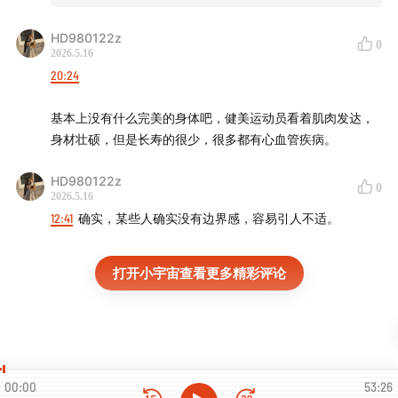
Those in China:
afdian.com/a/disabledtalks
HD980122z
Business Inquiries Email:
0
2026.5.16
disabled.talks.pod@gmail.com
20:24
基本上没有什么完美的身体吧，健美运动员看着肌肉发达，
身材壮硕，但是长寿的很少，很多都有心血管疾病。
HD980122z
0
2026.5.16
12:41
确实，某些人确实没有边界感，容易引人不适。
打开小宇宙查看更多精彩评论
00:00
53:26