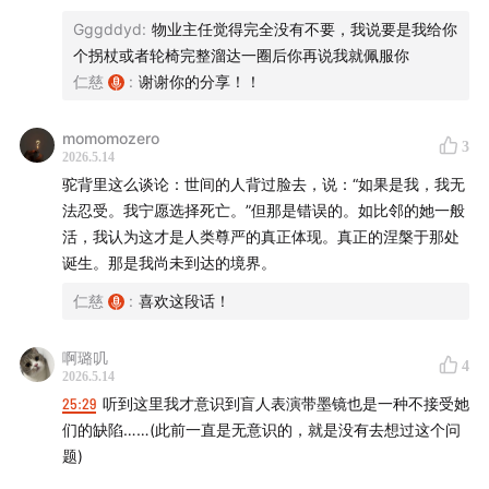
| How a fixation on medicine and
"recovery" makes it hard to coexist with disabled
Gggddyd
:
物业主任觉得完全没有不要，我说要是我给你
个拐杖或者轮椅完整溜达一圈后你再说我就佩服你
bodies
仁慈
:
谢谢你的分享！！
00:23:00
| Is pitying or feeling sorry for people with
momomozero
disabilities a good thing?
3
2026.5.14
驼背里这么谈论：世间的人背过脸去，说：“如果是我，我无
00:28:50
| Both pity and fear reflect our core values
法忍受。我宁愿选择死亡。”但那是错误的。如比邻的她一般
活，我认为这才是人类尊严的真正体现。真正的涅槃于那处
00:32:18
| Can we only truly respect the existence
诞生。那是我尚未到达的境界。
of disabled people through empathy?
仁慈
:
喜欢这段话！
00:36:36
| Is empathy that transcends race, gender,
啊璐叽
and physical ability even possible?
4
2026.5.14
25:29
听到这里我才意识到盲人表演带墨镜也是一种不接受她
00:41:07
| Labeling based on stereotypes aligns with
们的缺陷……(此前一直是无意识的，就是没有去想过这个问
biological instinct—but is it right?
题)