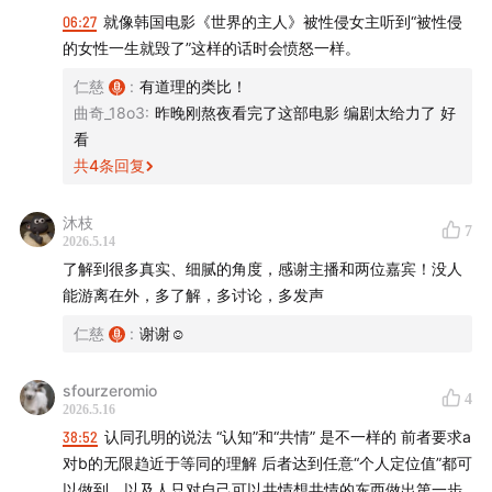
seated anxiety about life’s uncertainty and an
06:27
就像韩国电影《世界的主人》被性侵女主听到“被性侵
的女性一生就毁了”这样的话时会愤怒一样。
instinctive resistance to losing control. We explore
the roots of these feelings and ask: is a more ideal
仁慈
:
有道理的类比！
form of connection—an empathy that transcends
曲奇_18o3
:
昨晚刚熬夜看完了这部电影 编剧太给力了 好
看
race, class, gender, and physical ability—actually
共
4
条回复
possible in reality?
沐枝
【时间轴 The When】
7
2026.5.14
了解到很多真实、细腻的角度，感谢主播和两位嘉宾！没人
00:02:00
｜残障是如何流动到每个人身边的？
能游离在外，多了解，多讨论，多发声
00:05:00
｜“如果我变成了残障者，我就不想活了”
仁慈
:
谢谢☺️
00:09:55
｜对残障者的打量为什么会不礼貌？
sfourzeromio
4
2026.5.16
38:52
认同孔明的说法 “认知”和“共情” 是不一样的 前者要求a
00:13:15
｜为什么有人残障这个状态会恐惧？
对b的无限趋近于等同的理解 后者达到任意“个人定位值”都可
以做到。以及人只对自己可以共情想共情的东西做出第一步
00:19:00