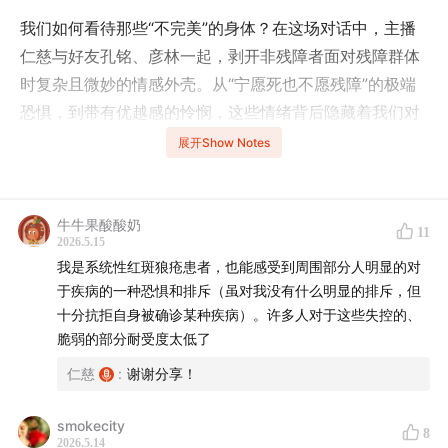
我们如何看待那些“不完美”的身体？在这场对话中，主播
仁慈与好友孔铭、彦林一起，剥开非残障者面对残障群体
时复杂且微妙的情感外壳。从“宁愿死也不愿残障”的极端
恐惧，到带有优越感的怜悯，这些情绪背后隐藏着我们对
生命不确定性的深层焦虑，以及对人生失控的本能抵制。
展开Show Notes
我们探讨了这些情感的根源，并试图寻找一种更理想的连
接方式：跨越种族、阶级、性别与身体状态的“共情”，在
现实中是否真的可能？
牛牛果酸酸奶
11
2026.5.15
我是系统性红斑狼疮患者，也能感受到周围部分人明显的对
How do we perceive "imperfect" bodies? In this
于疾病的一种恐惧和排斥（虽对我没有什么明显的排斥，但
episode, host Renci joins friends Kong Ming and Yan
十分抗拒自身被确诊某种疾病）。许多人对于这些失控的、
Lin to peel back the complex and subtle layers of
脆弱的部分耐受度太低了
emotion that non-disabled people feel toward the
仁慈
:
谢谢分享！
disability community. From the extreme fear of
"rather being dead than disabled" to the subtle
smokecity
8
condescension of pity, these emotions mask a deep-
2026.5.14