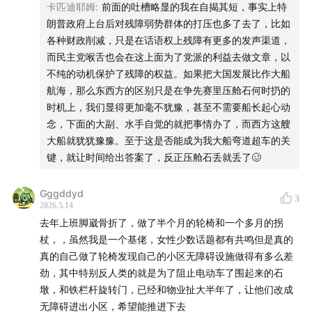
的社会？
要现在提前思考 构建 因为这是未来随时会发生的事情 这种
卡匹迪耶姆
:
前面的吐槽略显的我在自揭其短，事实上特
“焦虑”？… 但是我还是觉得人只是共情自己想共情的事情而
朗普政府上台后对残障弱势群体的打压也多了去了，比如
00:48:44
｜残障在社会中的可见度决定了对残障的情感
已 抓住自己有的东西和想争取的东西去搏击 那些他们不共情
各种财政削减，只是在话语权上残障有更多的发声渠道，
的可能正在被 被他们搏击的人 共情。 （比如a是美国中产白
而民主党喉舌也会在这上面为了党派的利益去做文章，以
00:02:00
| How disability flows into everyone’s life
人 不会为黑人发声 生活中也忽视黑人b 但他共情巴勒斯坦并
不纯的动机保护了残障的权益。如果把大国发展比作大船
为其发声 ， 黑人b在处理自己的情绪并且和白人社会搏击没
航海，那么东西方的区别只是在争先赛里压舱石何时扔的
00:05:00
| "If I became disabled, I wouldn't want to
有余力共情巴勒斯坦） 只是举例一下比较“极端”的例子 但大
时机上，我们显得更加毫不犹豫，甚至不需要船长起心动
live anymore"
概是这样
念，下面的大副、水手自觉的就把事情办了，而西方这艘
大船就犹犹豫豫。至于这是否能成为我大船弯道超车的关
00:09:55
| Why is staring at people with disabilities
键，就让时间给出答案了，反正压舱石丢就丢了🥴
considered impolite?
Gggddyd
3
00:13:15
| Why are some people afraid of the state
2026.5.14
去年上班脚崴骨折了，做了半个月的轮椅和一个多月的拐
of being disabled?
杖，，虽然我是一个基佬，女性少数话题都有共鸣但是真的
真的自己做了轮椅发现自己的小区无障碍设施做得有多么差
00:19:00
| Rejecting a disabled body is a rejection of
劲，其中特别反人类的就是为了阻止电动车了围起来的石
the uncertainty of existence
墩，和铁栏杆旋转门，已经和物业扯大半年了，让他们改成
无障碍进出小区，希望能推进下去
00:21:00