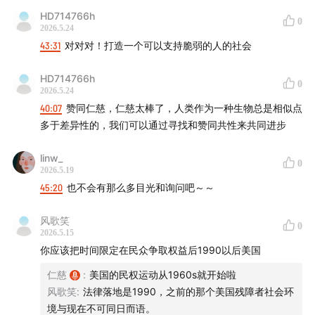
former influencer
HD714766h
0
2026.5.24
Kong Ming: Blind, guide dog user, musician
43:31
对对对！打造一个可以支持脆弱的人的社会
Yan Lin: Duke University philosophy PhD student,
HD714766h
0
philosopher doing fieldwork through chronic illness
2026.5.24
40:07
赞同仁慈，仁慈太棒了，人类作为一种生物总是相似点
【支持我们 Please Support Us】
多于差异性的，我们可以通过寻找和赞同共性来共同进步
如果喜欢这期节目并愿意支持我们：
linw_
0
2026.5.19
海外用户：
45:20
也不会有那么多目光和询问吧～～
patreon.com/disabledtalks
海内用户：
afdian.com/a/disabledtalks
风歌笑
0
商务合作邮箱：disabled.talks.pod@gmail.com
2026.5.15
你应该把时间限定在民众争取权益后1990以后美国
If you like our show and want to support us, please
仁慈
:
美国的民权运动从1960s就开始啦
consider the following:
风歌笑
:
法律落地是1990，之前的那个美国残障者社会环
境与现在不可同日而语。
Those Abroad:
patreon.com/disabledtalks