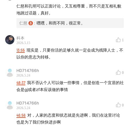
human vulnerability often overlooked in mainstream
仁慈和孔明可以正面讨论，又互相尊重，而不只是互相礼貌
discussions. Our mission is to uncover overlooked
地跳过话题，真好。
disability perspectives in everyday life and current
仁慈
:
嘿嘿，和而不同，很正常。
events, challenge stereotypes, combat ableism
alongside our audience, and foster genuine ways to
科本
1
perceive, understand, and shape ourselves and the
2026.5.15
world. Join us in reimagining societal narratives
13:55
现实是，只要你活的足够久就一定会成为残障人士，不
以你的意志为转移。
through the vital prism of disability experience.
HD714766h
仁慈：假肢使用者，残障研究者，过气网红。
0
2026.5.24
48:37
我不否认个人可以做一些事情，但是创造一个宜居的社
孔铭：盲人，导盲犬使用者，音乐家。
会是gj或者zf本应该做的事情
彦林，杜克大学哲学博士生，在慢性病中做田野的哲学
HD714766h
0
家
2026.5.24
46:56
对，人家的态度和状态就是先进啊，我们在这里讨论
Renci: Prosthetic user, disability studies researcher,
也是为了我们快快进步啊