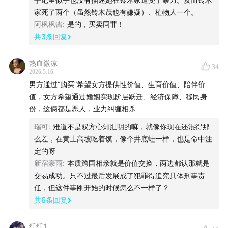
家死了两个（虽然铃木茂也有嫌疑）、植物人一个。
｜商务合作｜
阿枫枫酱
:
是的，买卖同罪！
共
3
条回复
欢迎发送邮件至 bbpark@ritanbbpark.com
热血微凉
34
2026.5.16
男方通过“购买”希望女方提供性价值、生育价值、陪伴价
值，女方希望通过婚姻实现阶层跃迁、经济保障、移民身
份，这俩都是恶人，业力纠缠相杀
瑞可
:
难道不是双方心知肚明的嘛，就像你现在还混得那
么差，在黄土高坡吃着馍，像个井底蛙一样，也是命中注
定的呀
新宿豪雨
:
本质跨国相亲就是价值交换，两边都认那就是
交易成功。只不过最后发展成了犯罪得追究具体刑事责
任，但这件事刚开始的时候怎么不一样了？
共
6
条回复
纤纤1