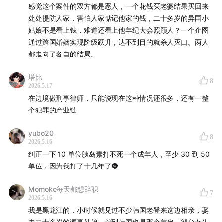
感觉这个案件的双方都是恶人，一个花钱买老婆结果买回来
处处提防人家，害怕人家惦记他家的钱，二十多岁的异国小
姑娘不是看上钱，难道还看上他年纪大会照顾人？一个企图
通过跨国婚姻实现阶级跃升，达不到目的就杀人灭口。两人
都走向了各自的结局。
塔比
8
2026.5.17
在边境做刑事律师，只能说现在这种情况还很多，还有一整
个犯罪的产业链
yubo20
8
2026.5.16
纠正一下 10 单位胰岛素打不死一个成年人，至少 30 到 50
单位，因为我打了十几年了🌚
Momoko每天都想辞职
7
2026.5.16
我是黑龙江的，小时候就见过不少韩国老登来这边相亲，娶
走二十多岁的漂亮姑娘。嫁到韩国也是那个年代一部分女生