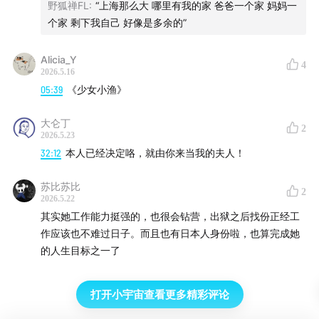
野狐禅FL
:
“上海那么大 哪里有我的家 爸爸一个家 妈妈一
个家 剩下我自己 好像是多余的”
Alicia_Y
4
2026.5.16
05:39
《少女小渔》
大仑丁
2
2026.5.23
32:12
本人已经决定咯，就由你来当我的夫人！
苏比苏比
2
2026.5.22
其实她工作能力挺强的，也很会钻营，出狱之后找份正经工
作应该也不难过日子。而且也有日本人身份啦，也算完成她
的人生目标之一了
打开小宇宙查看更多精彩评论