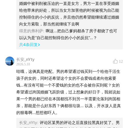
婚姻中被剥削被压迫的一直是女方，男方一直在享受婚姻
给他带来的好处，所以当女方加害他的时候被视为自己能
控制得住的小小的反抗，并且他仍然希望能继续通过婚姻
向女方索取，那当然就继续下去啊
得意的弗利萨
:
啊这…把自己爹妈都杀了房子都烧了也可
以认为是“自己能控制得住的小小的反抗”…？
共
4
条回复
长安_nYty
12
2026.5.18
哇哦，这俩真是绝配。男的希望通过钱买到一个给他干活生
孩子的女的，同时还希望这个女的不会爱钱或者向他索要
钱…有没有可能一个不爱钱的女的也不会被你买到呢？女的
希望通过跨国婚姻飞跃阶级，过上想象的好日子，我就说如
果一个男的都已经在本国都找不到另一半需要沦落到跨国相
亲，那能是什么好东西？俩都很垃圾… 以及，开水泼人是真
的狠毒啊…想想都吓人。
长安_nYty
:
评论区某男的评论之后直接拉黑真好笑了。男