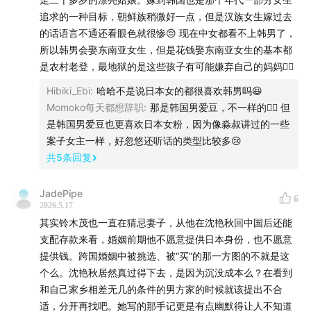
追求的一种目标，朝鲜族稍微好一点，但是汉族女生嫁过去
的话语言不通还看眼色就很惨😔 现在中女都看不上韩男了，
所以韩男会娶东南亚女生，但是花钱娶东南亚女生的基本都
是农村老登，最地狱的是这些孩子有可能嫌弃自己的妈妈🤦‍♀️
Hibiki_Ebi
:
哈哈不是说日本女的都很喜欢韩男吗😆
Momoko每天都想辞职
:
那是韩国男爱豆，不一样的🤦‍♀️ 但
是韩国男爱豆也更喜欢日本女粉，因为像淼叔讲过的一些
案子女主一样，好忽悠还听话的类型比较多😢
共
5
条回复
JadePipe
6
2026.5.17
其实铃木茂也一直在猜忌妻子，从他在沈艳秋回中国后还能
支配存款来看，婚姻前期他不愿意提供日本身份，也不愿意
提供钱。跨国婚姻中被挑选、被“买”的那一方图的不就是这
个么。沈艳秋居然真过得下去，是因为沉没成本么？在看到
和自己家乡相差无几的条件的男方家的时候就该提出不合
适，分开再找吧。她写的那手记更是有点幽默得让人不知道