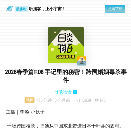
散步时
听播客，上小宇宙！
通勤路上
点击下载
2026春季篇E06 手记里的秘密！跨国婚姻毒杀事
件
日谈物语
113分钟
·
3个月前
13638
·
146
试听
主播｜李淼 小伙子
一场跨国相亲，把她从中国东北带进日本千叶县的农村。