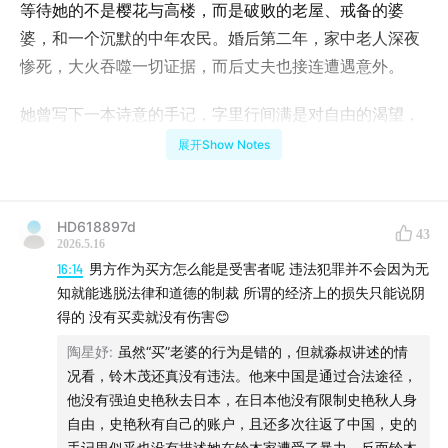
等待她的不是樱花与高楼，而是破败的老屋、戒备的婆
婆，和一个沉默的中年农民。婚后第二年，家中老人深夜
惨死，大火吞噬一切证据，而后丈夫也接连遭遇意外。
她曾写下一本诗意的手记，字里行间满是对自由的渴望，
在这些字句背后隐藏着何种真相呢？
展开Show Notes
/互动福利/
HD618897d
43
关注「日谈公园」微信公众号，并且评论区留言点赞数最
2026.5.16
高的3名听众可获得「日谈物语2026春季篇第七集免费收
16:14
男方作为买方怎么能是受害者呢 违法犯罪并不会因为无
听」福利。
知就能逃脱法律和道德的制裁 所谓的经济上的损失只能说阴
得的 没有买卖就没有伤害😊
*点赞数统计截至2026年5月23日（下周六）晚
20:00
陶星妤
:
虽然“买”老婆的行为是错的，但就淼叔讲述的情
况看，铃木茂还真没有违法。他来中国是通过合法途径，
活动结束当晚，我们将在留言中回复各位中奖听众，请中
他没有强迫史艳秋去日本，在日本他没有限制史艳秋人身
奖听众于5月25日（下下周一）中午
12:00
前添加小日微
自由，史艳秋有自己的账户，且还多次往返了中国，史的
信：bbpark2016，核实后我们会为大家发放礼物。
手记里似乎也没有描述她在铃木家遭受了暴力。反而铃木