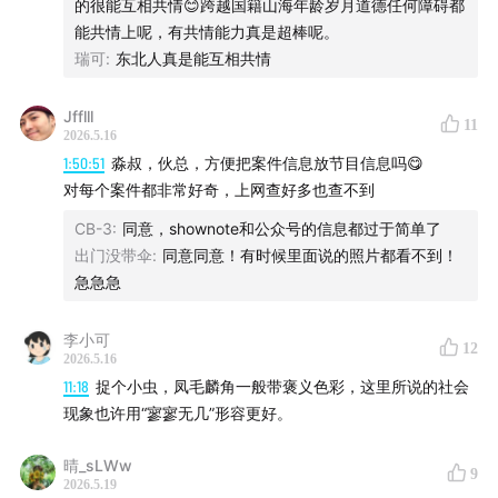
的很能互相共情😊跨越国籍山海年龄岁月道德任何障碍都
能共情上呢，有共情能力真是超棒呢。
瑞可
:
东北人真是能互相共情
Jfflll
11
2026.5.16
1:50:51
淼叔，伙总，方便把案件信息放节目信息吗😋
对每个案件都非常好奇，上网查好多也查不到
CB-3
:
同意，shownote和公众号的信息都过于简单了
出门没带伞
:
同意同意！有时候里面说的照片都看不到！
急急急
李小可
12
2026.5.16
11:18
捉个小虫，凤毛麟角一般带褒义色彩，这里所说的社会
现象也许用“寥寥无几”形容更好。
晴_sLWw
9
2026.5.19