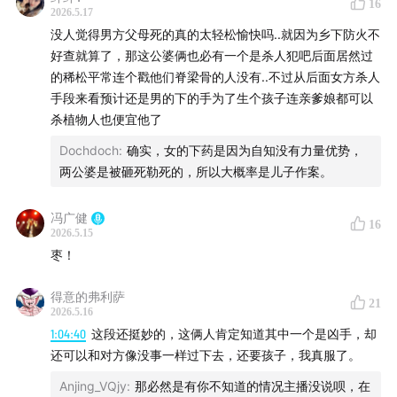
16
2026.5.17
没人觉得男方父母死的真的太轻松愉快吗..就因为乡下防火不
好查就算了，那这公婆俩也必有一个是杀人犯吧后面居然过
的稀松平常连个戳他们脊梁骨的人没有..不过从后面女方杀人
手段来看预计还是男的下的手为了生个孩子连亲爹娘都可以
杀植物人也便宜他了
Dochdoch
:
确实，女的下药是因为自知没有力量优势，
两公婆是被砸死勒死的，所以大概率是儿子作案。
冯广健
16
2026.5.15
枣！
得意的弗利萨
21
2026.5.16
1:04:40
这段还挺妙的，这俩人肯定知道其中一个是凶手，却
还可以和对方像没事一样过下去，还要孩子，我真服了。
Anjing_VQjy
:
那必然是有你不知道的情况主播没说呗，在