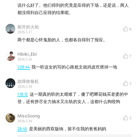
说什么好了。他们得到的究竟是应得的下场，还是说，两人
都没得到自己应得的结果呢。
裂开的火焰
6
2026.5.17
两个都是心怀鬼胎的人，也都各自得到了报应。
Hibiki_Ebi
7
2026.5.16
1:28:44
我一听这女的写的心路尬文就鸡皮疙瘩掉一地
故障收银机
3
2026.5.18
1:18:12
这一期真的听的太艰难了，傻了吧唧花钱买老婆的中
登，还有拼尽全力抽水又出轨的女人，这都什么狗咬狗
MissSoong
3
2026.5.16
28:45
是美丽的西双版纳，留不住我的爸爸妈妈