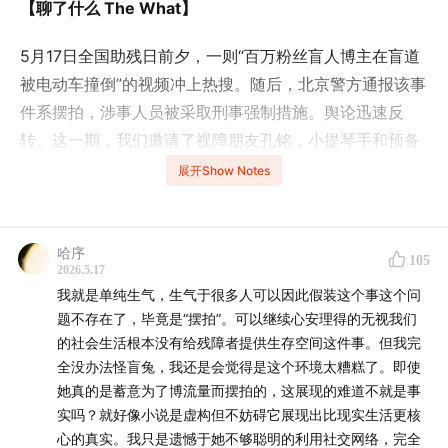
【聊了什么 The What】
5月17日全国助残日前夕，一则“百万粉丝盲人博主在盲道
被电动车撞倒”的视频冲上热搜。随后，北京警方通报该事
件系摆拍，涉事人员被采取刑事强制措施。舆论迅速反
转。这一期，我们邀请了视障朋友孔铭，小提琴手和预备
博士，一起聊聊“盲兔事件”背后的残障网红经济、公众对
展开Show Notes
残障者的想象，以及互联网时代真实表达的困境。为什么
公众总在怀疑盲人是不是“真盲”？当残障者成为流量商品
后，真实还重要吗？而真正的问题，究竟是摆拍，还是大
哈序
105
2026.5.17
众从未真正理解残障者的生活？
我就是单纯生气，生气于很多人可以因此假装这个事这个问
题不存在了，毕竟是“摆拍”。可以继续心安理得的无视我们
On the eve of National Disability Day, a video
的社会生活根本没有给残障者提供生存空间这件事。但我完
exploded across Chinese social media: a blind
全没办法怪盲兔，我还是会觉得是这个环境太糟糕了。即使
influencer with millions of followers appeared to be
她真的是蓄意为了博流量而摆拍的，这展现的难道不就是事
knocked down by an e-scooter while walking on a
实吗？就好像小说是虚构但不妨碍它展现出比现实生活更核
tactile paving path. Soon after, Beijing police
心的真实。我只是遗憾于她不够聪明的利用社交网络，完全