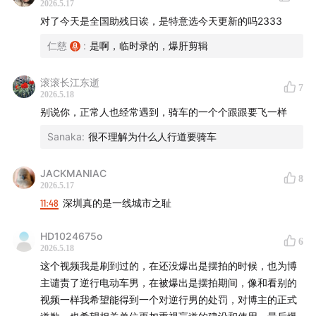
刻板印象，打击健全中心主义（Ableism），从而真诚地
2026.5.17
对了今天是全国助残日诶，是特意选今天更新的吗2333
感知、理解、创造自己与世界。
仁慈
:
是啊，临时录的，爆肝剪辑
“Disabled Talks” is a Chinese podcast that explores
mainstream issues through a disability lens,
滚滚长江东逝
7
2026.5.18
recognizing disability as an unavoidable aspect of
别说你，正常人也经常遇到，骑车的一个个跟跟要飞一样
human vulnerability often overlooked in mainstream
Sanaka
:
很不理解为什么人行道要骑车
discussions. Our mission is to uncover overlooked
disability perspectives in everyday life and current
JACKMANIAC
events, challenge stereotypes, combat ableism
8
2026.5.17
alongside our audience, and foster genuine ways to
11:48
深圳真的是一线城市之耻
perceive, understand, and shape ourselves and the
world. Join us in reimagining societal narratives
HD1024675o
6
2026.5.18
through the vital prism of disability experience.
这个视频我是刷到过的，在还没爆出是摆拍的时候，也为博
主谴责了逆行电动车男，在被爆出是摆拍期间，像和看别的
仁慈：假肢使用者，残障研究者，过气网红。
视频一样我希望能得到一个对逆行男的处罚，对博主的正式