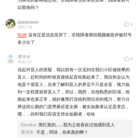
以豁免吗？
ppppuuuu
4
2026.5.18
18:08
这肯定是信息茧房了，非残障者摆拍视频被批评被封号
多少次了
潸河水
4
2026.5.17
说起对盲人的质疑，我以前有一次见到在我们小区做按摩的
盲人，赶时间的时候直接收起盲杖跑起来了。我自然会认为
他是个假盲人，后来了解到盲人的界定不只是全盲，视力低
到一定程度就算盲人了，所以，我想，在他熟悉的区域，他
跑起来也算正常，就好像黑灯说他利用仅存的视力，努力分
辨这间公厕的门是男厕还是女厕，被女如厕者认定是变态，
嗯，，此时我们应该支持女如厕者，哈哈
Sanaka
:
黑灯真的……我为之前喜欢过他感到丢人
潸河水
:
不是，阿珍，你来真的啊？