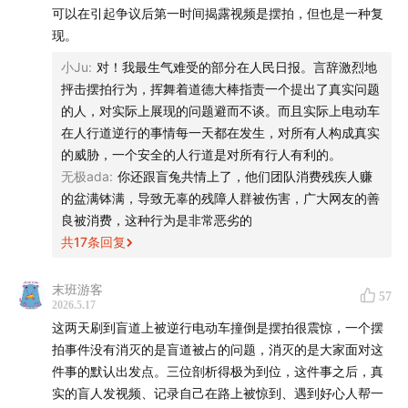
可以在引起争议后第一时间揭露视频是摆拍，但也是一种复
announced the incident had been staged. The people
现。
involved were criminally charged. Public opinion
小Ju
:
对！我最生气难受的部分在人民日报。言辞激烈地
flipped almost overnight. In this episode, we’re joined
抨击摆拍行为，挥舞着道德大棒指责一个提出了真实问题
by Kong Ming, a visually impaired violinist and soon-
的人，对实际上展现的问题避而不谈。而且实际上电动车
to-be PhD student, to unpack the deeper issues
在人行道逆行的事情每一天都在发生，对所有人构成真实
underneath the controversy: the rise of disability
的威胁，一个安全的人行道是对所有行人有利的。
influencers, the public’s imagination of what disability
无极ada
:
你还跟盲兔共情上了，他们团队消费残疾人赚
is supposed to look like, and the impossible tension
的盆满钵满，导致无辜的残障人群被伤害，广大网友的善
良被消费，这种行为是非常恶劣的
of trying to present an “authentic” disabled life
共
17
条回复
online. Why are disabled people constantly asked to
prove they’re “disabled enough”? When disability
末班游客
57
becomes a commodity, can authenticity still exist?
2026.5.17
And is the real issue the staged video itself, or the
这两天刷到盲道上被逆行电动车撞倒是摆拍很震惊，一个摆
fact that so many people still don’t understand what
拍事件没有消灭的是盲道被占的问题，消灭的是大家面对这
件事的默认出发点。三位剖析得极为到位，这件事之后，真
it actually means to live with a disability?
实的盲人发视频、记录自己在路上被惊到、遇到好心人帮一