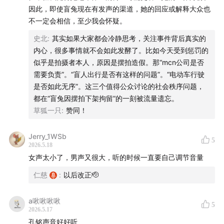
商务合作邮箱：disabled.talks.pod@gmail.com
因此，即使盲兔现在有发声的渠道，她的回应或解释大众也
不一定会相信，至少我会怀疑。
If you like our show and want to support us, please
史北
:
其实如果大家都会冷静思考，关注事件背后真实的
consider the following:
内心，很多事情就不会如此发酵了。比如今天受到惩罚的
似乎是拍摄者本人，原因是摆拍造假。那“mcn公司是否
Those Abroad:
patreon.com/disabledtalks
需要负责”。“盲人出行是否有这样的问题”。“电动车行驶
Those in China:
afdian.com/a/disabledtalks
是否如此无序”。这三个值得公众讨论的社会秩序问题，
Business Inquiries Email:
都在“盲兔因摆拍下架拘留”的一刻被流量遗忘。
disabled.talks.pod@gmail.com
草狐一只
:
赞同！
Jerry_1WSb
5
2026.5.18
女声太小了，男声又很大，听的时候一直要自己调节音量
仁慈
:
以后改正🫡
a啾啾啾啾
5
2026.5.17
孔铭声音好好听