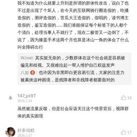
我不知道为什么就要上升到是所谓的群体性攻击，说白了也
00:44:00
｜摆拍为什么会引发如此巨大的舆论反噬
不过是出现了个坏人，在今天的互联网骑行圈造假的，吃播
造假的，测评造假的，苦瓜大王造假的，假唱的，读书博主
00:53:17
｜金钱、理想与“残障身份”：我们到底想成为
造假的，鉴宝造假的……我们谁能保证每个标签下的人都个
谁？
个清白，处理当事人不就行了，现在二极管又一边倒了，不
说了，因为膝盖手术这两个月也算是冰山一角的体会了什么
00:00:00
| The controversy: From Viral Sensation to
叫全障碍出行
“Staged” Scandal
WJoel
:
其实挺无奈的，少数群体在这个社会就是容易被
00:05:27
| Anger and Disappointment Within the
偏见和歧视。又很难拉起一帮人维护自己权益发声
八如
:
也许因为非黑即白更容易引流，大家的注意力
Disability Community
被裹挟这种困境，是残障者和非残障者都要面对的
00:10:23
| The Danger Is Real: Challenges Faced by
147_yz9T
Blind and Visually Impaired People in Cities
18
2026.5.18
虽然被流量反噬，但是社会应该关注这个情景背后，视障群
00:20:43
| When Platforms Start Distrusting
体的真实困境
Disabled Creators: Shadowbanning, Deplatforming,
and the Question of “Authenticity.”
好多动糕
17
2026.5.17