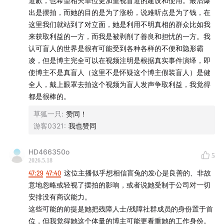
道歉，也希望相关单位更加重视盲道的建设和使用。最后爆
八如：INFJ听人，艺术家兼美国聋校教师。
出是摆拍，而她的目的是为了涨粉，说难听点是为了钱，在
这里我们就站到了对立面，她是利用不明真相的群众比如我
孔铭：盲人，导盲犬使用者，音乐家。
来获取利益的一方，而我是被剥削了善良和担忧的一方。我
认可盲人的世界是很有可能受到各种各样的不便和隐形霸
Renci: Prosthetic user, disability studies researcher,
凌，但是博主完全可以在视频注明是根据真实事件演绎，即
former influencer
使博主不是真盲人（这里不是怀疑这个博主假装盲人）是健
全人，戴上眼罩去拍这个视频为盲人发声争取利益，我觉得
Baru: Hearing artist, Teacher of the Deaf and Hard
都是很棒的。
of Hearing, INFJ personality.
草狐一只
:
赞同！
游客0321
:
我也赞同
Kong Ming: Blind, guide dog user, musician
HD466350o
【支持我们 Please Support Us】
5
2026.5.18
47:29
47:40
这位主播似乎想相信盲兔的发心是良善的、非故
如果喜欢这期节目并愿意支持我们：
意地忽略或轻视了摆拍的影响，或者说她受制于公司对一切
安排没有商议能力。
海外用户：
patreon.com/disabledtalks
这些可能的前提是她把残障人士/残障社群成员的身份置于首
海内用户：
afdian.com/a/disabledtalks
位，但我觉得她这个体量的博主可能更看重她的工作身份。