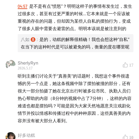
00:29:47
| MCNs, Algorithms, and the
04:57
是不是有点“愤怒”？明明这样子的事情有发生过，发生
过很多次，甚至有过更严重的时候…它本来就是一个应该被
Industrialization of Disability Influencers
重视的存在的问题，但却因为某些人自私的摆拍行为，变成
了很多人眼中需要去避雷的点。明明本该就是被注意到的
00:34:33
| Blindness Is Not One Thing: Essential
Context on Visual Impairment
八如
:
是的，动糕的解释很精确！我也会想这种“自私”
在当下的这种时代是可以被避免的吗，衡量的度在哪里呢
00:44:00
| Why the Staged Video Triggered Such an
Intense Public Backlash
SherlyRyn
17
2026.5.17
听到主播们讨论关于“真善美”的话题时，我想这个事件很遗
00:53:17
| Money, Ideals, and Disability Identity: Who
憾的另一个点是，她这条视频中除了摆拍被撞的部分，还有
Are We Actually Trying to Become?
很大一部分拍摄了她在北京出行时被多位市民、执勤人员们
热心帮助的内容（8分钟的视频中占了7分钟），这样的内容
【我们是谁 Who We Are】
难道也都是摆拍吗？可能是因为大家天然地愿意关注戏剧化
情节并投以情感和传播过程中的种种原因，这些真善美的内
残言片语是一档用残障视角看主流问题的中文播客。残障
容并没有被大部分人看到。
是人类无法逃避的脆弱性问题，我们致力于在日常生活和
社会热点中搜寻被忽视的残障视角，期待和观众一起挑战
好多动糕
10