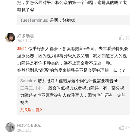
把，要怎么面对平台和公众的第一个问题：这是真的吗？太
【时间轴 The When】
糟糕了😭
00:00:00
｜盲兔事件始末：从热搜到“摆拍”反转
TuesTerminus
:
是啊，好糟糕
00:05:27
｜“一颗老鼠屎坏了一锅粥”：残障群体的愤怒与
好多动糕
26
失望
2026.5.17
39:44
似乎好多人都会下意识地把盲=全盲。去年看残特奥会
00:10:23
｜真实存在的危险：视障者在城市中的出行困
游泳比赛，因为视力障碍分级又多又细，我才知道盲人的视
力障碍是有许多种类的，远不止完全看不见这一种。
境
突然想到从“谱系”的角度来解释是不是会更好理解一点（？
00:20:43
｜当平台开始怀疑残障者：限流、封杀与“真实
Sanaka
:
谱系很好！但谱系这个词估计也需要科普hh
性”
三寿三川寸
:
一般会叫低视力或者视力障碍，有一部分视
力障碍者也不愿意被别人称呼盲人，因为他们还有一定的
00:29:47
｜MCN、流量与残障网红工业化
视力
共
3
条回复
00:34:33
｜盲人并不只有一种：关于视力障碍的重要科
普
HD515636d
39
2026.5.17