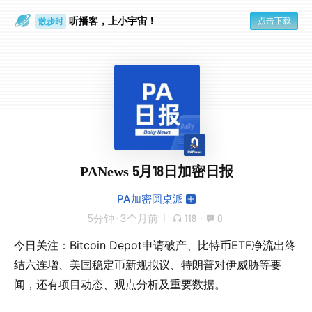
听播客，上小宇宙！
点击下载
散步时
通勤路上
PANews 5月18日加密日报
PA加密圆桌派
5分钟
·
3个月前
118
·
0
今日关注：Bitcoin Depot申请破产、比特币ETF净流出终
结六连增、美国稳定币新规拟议、特朗普对伊威胁等要
闻，还有项目动态、观点分析及重要数据。