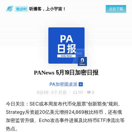
听播客，上小宇宙！
点击下载
散步时
通勤路上
PANews 5月19日加密日报
PA加密圆桌派
6分钟
·
3个月前
117
·
0
今日关注：SEC或本周发布代币化股票“创新豁免”规则、
Strategy斥资超20亿美元增持24,869枚比特币，还有俄
加密监管升级、Echo攻击事件进展及比特币ETF净流出等
热点。