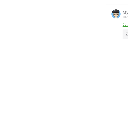
My
202
36