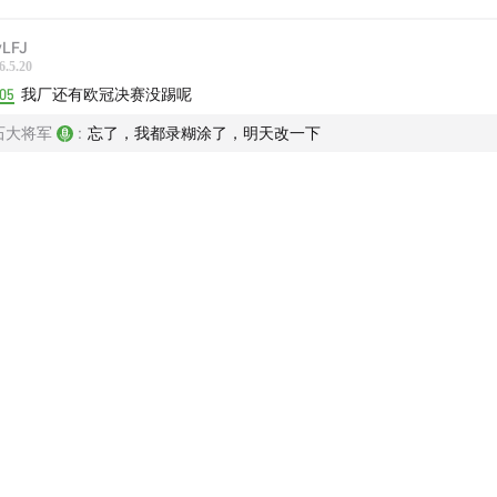
LFJ
6.5.20
:05
我厂还有欧冠决赛没踢呢
石大将军
:
忘了，我都录糊涂了，明天改一下