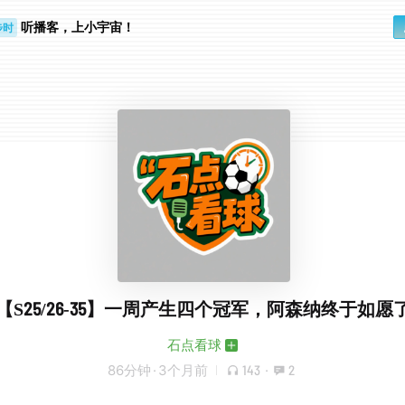
听播客，上小宇宙！
步时
勤路上
【S25/26-35】一周产生四个冠军，阿森纳终于如愿
石点看球
86分钟
·
3个月前
143
·
2