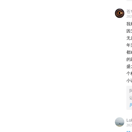
00:41:00
苍穹
00:46:01
202
00:48:4
我
00:54:31
因
无
【本期
年
都
阿福
的
小黑
盛
个
【制作
小
Lo
202