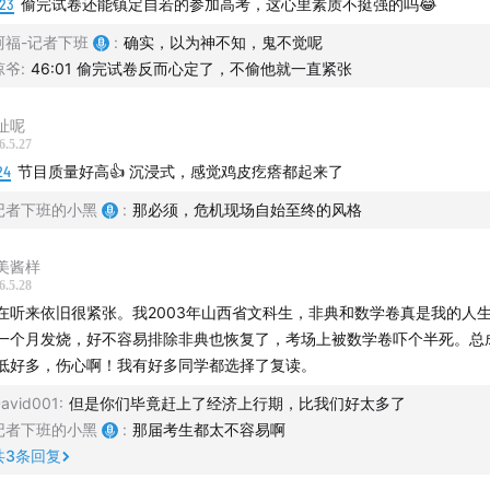
:23
偷完试卷还能镇定自若的参加高考，这心里素质不挺强的吗😂
「津津乐道播客网络」】
阿福-记者下班
:
确实，以为神不知，鬼不觉呢
琼爷
:
46:01 偷完试卷反而心定了，不偷他就一直紧张
纷繁芜杂里，我们为愉悦双耳而生。科技、教育、文化、美食、
绪……严肃认真却不刻板，拒绝空泛浮夸。与专业且有趣的人携
址呢
享经历，传播体验，厘清世界与你的关系。
6.5.27
24
节目质量好高👍 沉浸式，感觉鸡皮疙瘩都起来了
道
|
科技乱炖
|
津津有味
|
记者下班
|
不叁不肆
记者下班的小黑
:
那必须，危机现场自始至终的风格
台
美酱样
6.5.28
| 小宇宙App | Spotify | 喜马拉雅 | 网易云音乐 | QQ音乐 |
在听来依旧很紧张。我2003年山西省文科生，非典和数学卷真是我的人
 | 央广云听 | 听听FM | Sure竖耳App | Bilibili | YouTube
一个月发烧，好不容易排除非典也恢复了，考场上被数学卷吓个半死。总
低好多，伤心啊！我有好多同学都选择了复读。
们
avid001
:
但是你们毕竟赶上了经济上行期，比我们好太多了
记者下班的小黑
:
那届考生都太不容易啊
道播客官网
| 公众号：津津乐道播客 | 微信：dao160301 | 微博
共
3
条回复
| 商业合作：hi@dao.fm |
版权声明
|
RSS订阅