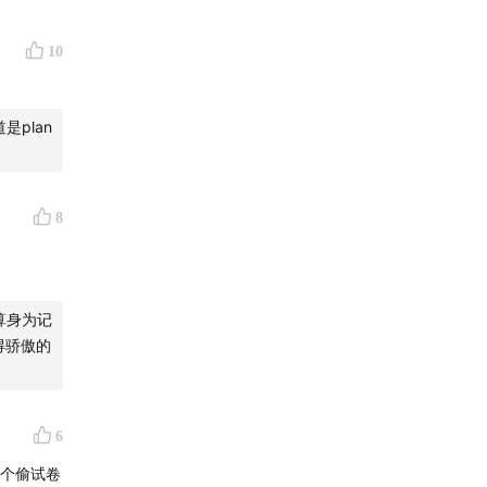
10
plan
8
算身为记
得骄傲的
6
那个偷试卷