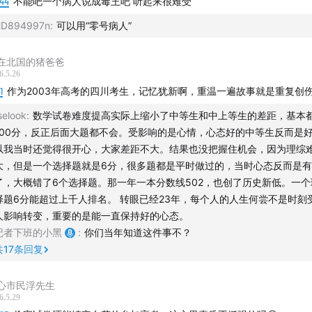
:44
不能吧一个病人说成毒王吧 听起来很难受
场地支持 / 声湃轩天津录音间
D894997n
:
可以用“零号病人”
我们】
在北国的猪爸爸
家在听友群和评论区多多反馈收听感受，这对我们来说十分重要
6.5.26
乐道小助手微信：
1
作为2003年高考的四川考生，记忆犹新啊，重温一遍故事就是重复创
dao160301
，加入「记者下班」听友群
selook
:
数学试卷难度提高实际上缩小了中等生和中上等生的差距，基本都
「记者下班」】
100分，反正后面大题都不会。受影响的是心情，心态好的中等生反而是
以我当时还觉得很开心，大家差距不大。结果也没把握住机会，因为理综
三位专业记者，把新闻背后的真实经历、多元人物命运、采访所
大，但是一个选择题就是6分，很多题都是平时做过的，当时心态反而是
长故事……串烧成独特体验，还原鲜活生动的故事。
了，大概错了6个选择题。那一年一本分数线502，也创了历史新低。一个
择题6分能超过上千人排名。 转眼已经23年，每个人的人生何尝不是时刻
1年，我们创建了“原汤话原食”播客节目，被各大播客平台推荐。
人影响转变，重要的是能一直保持好的心态。
记者下班的小黑
:
你们当年知道这件事不？
节目升级为“记者下班”。
共
17
条回复
小黑、感性的伊姐、理智的阿福在“下班”之后，为你来讲故事、
心市民浮先生
、看世界。
6.5.29