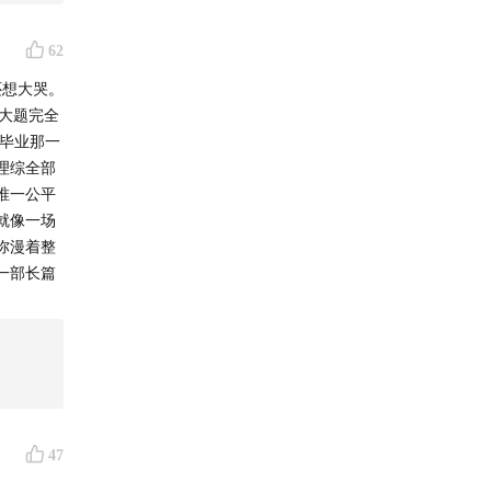
62
还想大哭。
大题完全
科毕业那一
理综全部
唯一公平
就像一场
弥漫着整
一部长篇
47