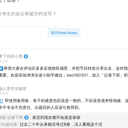
走了试卷？
多万考生的命运将被怎样改写？
考制度为何因此拉开改革大幕？
展开Show Notes
一起走进危机现场
节目时间轴】
者下班的小黑
6.5.27
“毒王”现身，高考还会如期举行吗？
希望大家在评论区多多反馈收听感受，并把节目转发分享出去，这对我
顶
重要。欢迎添加津津乐道小助手微信：dao160301，加入「记者下班」
5
考前最后一次检查发现高考试卷被盗窃
消息层层上报，破案秘密进行！
场人类学实验室
高考照常进行，启用备用试卷！
6.5.27
高考第一天凌晨，顶级刑侦专家组抵达案发现场
37
即使用备用卷，卷子的难度也应该是一致的，不应该变成奇怪地难。
学不专业不负责任。出题目的人应该引咎辞职。
3
作案动机不明，从哪查起？
0
高考正常举行，翻开数学卷的考生集体傻眼
阿福-记者下班
:
甚至到现在都不知道是谁😆
小白超AI算
学生返校填志愿，警方趁机采指纹
:
过去二十年从来都没考过B卷，没人重视这个活