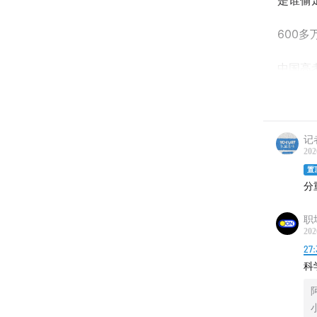
是谁偷
600
中国高
让我们
【本期
记
202
00:00:12
置
分
00:08:2
00:12:47
职
00:16:49
202
00:18:05
27:
科
00:20:3
00:25:4
00:39:41