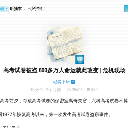
勤路上
听播客，上小宇宙！
睛好累
高考试卷被盗 600多万人命运就此改变 | 危机现场
记者下班
63分钟
·
2个月前
25405
·
340
3年高考前夕，存放高考试卷的保密室离奇失窃，六科高考试卷不
国1977年恢复高考以来，第一次发生高考试卷盗窃事件。