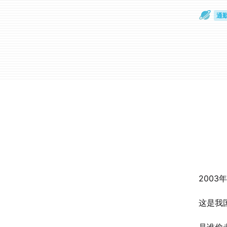
通
眼
200
这是我