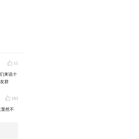
15
们来说十
听友群
103
这显然不