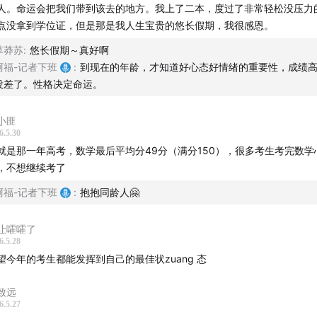
人。命运会把我们带到该去的地方。我上了二本，度过了非常轻松没压力
点没拿到学位证，但是那是我人生宝贵的悠长假期，我很感恩。
草莽苏
:
悠长假期～真好啊
阿福-记者下班
:
到现在的年龄，才知道好心态好情绪的重要性，成绩
没差了。性格决定命运。
小匪
6.5.30
就是那一年高考，数学最后平均分49分（满分150），很多考生考完数学
，不想继续考了
阿福-记者下班
:
抱抱同龄人🤗
让嚯嚯了
6.5.28
望今年的考生都能发挥到自己的最佳状zuang 态
致远
6.5.27