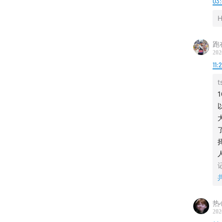
03
H
【联系
跑
希望大
202
加津津
11:2
t
【关于
我们是
个人成
202
如今，
幽默的
热
聊生活
202