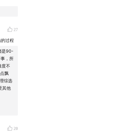
27
。欢迎添
伤的过程
是90-
好事，所
难度不
见所想、
有点飘
理综选
受其他
评新闻、
20