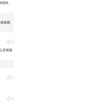
的四年，
高或低都
6
心态就崩
7
6