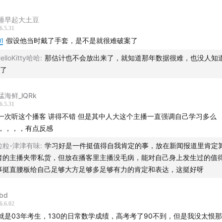
睡早起大土豆
6.5.31
01
假设他当时戴了手套，是不是就很难破案了
elloKitty哈哈
:
那估计也不会放出来了，就知道那年数据很难，也没人知道是
B了
猛海鲜_lQRk
6.5.31
一次听这个播客 讲得不错 但是其中人大这个主播一直强调自己学习多么
，，，，有点反感
粒粒-津津有味
:
学习好是一件挺值得自我肯定的事，放在新闻报道里肯定
者的主播夹带私货，但放在播客里主播没毛病，能对自己身上发生过的值
事挺直腰板给自己足够大方足够多足够有力的肯定和表达，这挺好呀
bd
6.6.02
就是03年考生，130的日常数学成绩，高考考了90不到，但是我没太恨