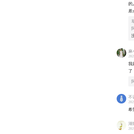
的
差
麻
202
我
了
不
202
希
湖
202