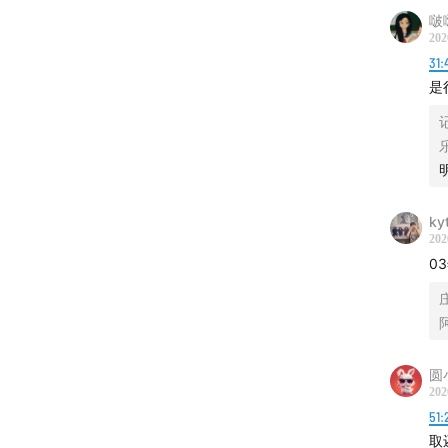
啵
本节目
202
31:
是
ky
202
0
圆
202
51:
取