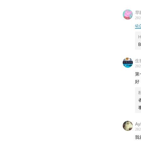
早
202
41:
H
生
202
第
好
Ay
202
我