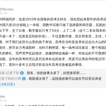
盗窃试卷嫌疑人确定！
Nicolas
法律的判决与少年的结局
6.5.28
8
中国高考制度开启改革，分省命题从此拉开帷幕
和阿福同岁，也是2003年全国卷的高考文科生，现在想起来那年的高考
高考从7月提前到6月的真实原因
为我只差20分就能上一本线，因数学试卷只做了选择题和填空题，后面的
从下手，交了白卷，数学最后只考了54分，上了二本（这个二本在我本
主播】
升成一本了，也算是迟到的补偿）。不仅是数学难，语文和英语，文综，
难。对于我们这些大山里的孩子来说，高考在当时是改变命运走出大山的
：资深记者、主持人
路径，拼尽全力考成那样，当时只剩绝望。每一场考试结束后，整个校园
：主任记者
大的葬礼，骂声哭声此起彼伏，就像唢呐追魂曲一样，对命运的不可预测
校园。这年的高考经历以及对后来命运的改变，简直可以用余华的笔法写
团队】
说了。直到十多年之后我才听说当年高考试卷被盗的事情。
阿福-记者下班
:
朋友，你的故事太多了，好想多听听……
后期 / 小黑
记者下班的小黑
:
画面感太强了，这段描述都可以放在节目里去讲述
封面 /
姝琦
共
3
条回复
运营 / 卷圈
监制 / 姝琦
Min
6.5.31
产品统筹 / bobo