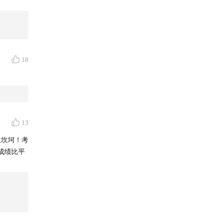
生活、技
手缔造清
18
13
 微信听书
生坎坷！考
成绩比平
：
津津乐