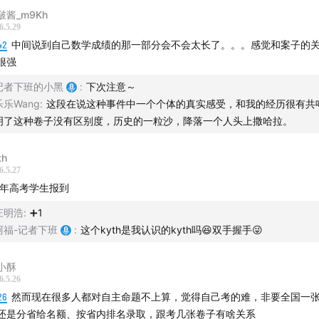
啵酱_m9Kh
由「
声湃 WavPub
」提供内容托管和数据服务支持。
6.5.29
42
中间说到自己数学成绩的那一部分会不会太长了。。。感觉和案子的
很强
记者下班的小黑
:
下次注意～
乐乐Wang
:
这段在说这种事件中一个个体的真实感受，和我的经历很有共
明了这种卷子没有区别度，历史的一粒沙，降落一个人头上撒哈拉。
th
6.5.27
3年高考学生报到
庄明浩
:
➕1
阿福-记者下班
:
这个kyth是我认识的kyth吗😆双手握手😜
小酥
6.5.26
26
然而现在很多人都对自主命题不上算，觉得自己考的难，非要全国一
还是分省给名额、按省内排名录取，跟考几张卷子有啥关系