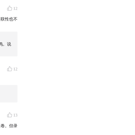
12
关联性也不
鸣。说
12
13
张卷。但录