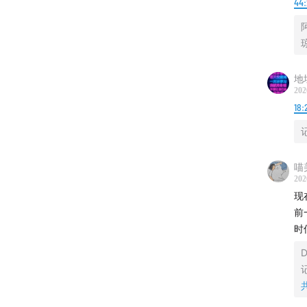
44
【关于
在一派
能、情
地
流，分
202
18:
津津乐
收听平
喵
202
苹果播客 
现
| 荔枝FM
前
时
联系我
D
津津乐
道播客