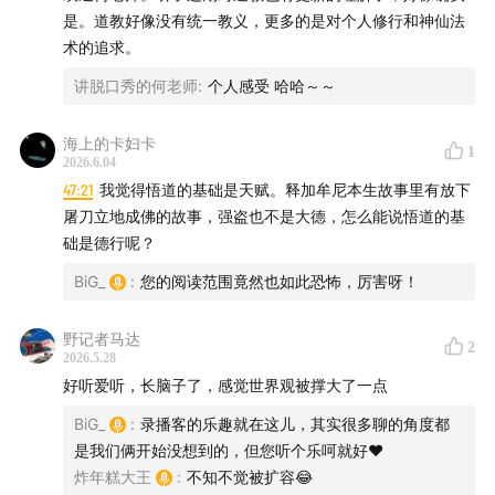
【BGM】
是。道教好像没有统一教义，更多的是对个人修行和神仙法
术的追求。
《一人之下6》片头曲《大不韪》
讲脱口秀的何老师
:
个人感受 哈哈～～
秋琴紫若 - 悠雅空灵 道家古琴静心疗愈音乐
海上的卡妇卡
1
梶浦由記 - II quiet romance (杀人考察(前))
2026.6.04
47:21
我觉得悟道的基础是天赋。释加牟尼本生故事里有放下
轻乐谈 - 探山 - 陈爽朗
屠刀立地成佛的故事，强盗也不是大德，怎么能说悟道的基
础是德行呢？
喻晓庆 - 一席一天地
BiG_
:
您的阅读范围竟然也如此恐怖，厉害呀！
Oskar Schuster - Cinzia
野记者马达
2
2026.5.28
Oskar Schuster - Theben
好听爱听，长脑子了，感觉世界观被撑大了一点
BiG_
:
录播客的乐趣就在这儿，其实很多聊的角度都
竖琴小杏仁 - 镇命歌（竖琴版）
是我们俩开始没想到的，但您听个乐呵就好♥️
炸年糕大王
:
不知不觉被扩容😂
MoreanP - 暮秋沉眠