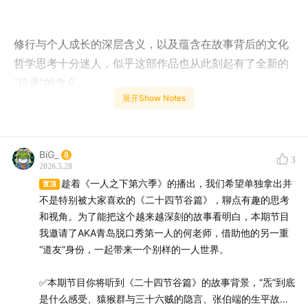
修行与个人成长的深层含义，以及蕴含在故事背后的文化
哲学思考十分迷人，似乎这部作品也从此刻起有了全新的
“目录”的含义。
展开Show Notes
【时间轴】
BiG_
3
04:12
《一人之下》创作转折点：从少年漫到成人漫画的
2026.5.28
趁着《一人之下第六季》的播出，我们希望单独拿出并
探索
置顶
不是特别被大家喜欢的《二十四节谷篇》，聊点有趣的思考
08:16
角色演变与创作者自我对话
和视角。为了能把这个越来越深刻的故事看明白，本期节目
17:36
一场修行者与异能者的争夺
我邀请了AKA青岛脱口秀第一人的何老师，借助他的另一重
24:02
“炁”感的真实体验与身体控制的内在联系探讨
“道友”身份，一起带来一个别样的一人世界。
39:16
猴群智慧与人性觉醒：山谷中的生存法则
43:43
✅本期节目你将听到《二十四节谷篇》的故事背景，“炁”到底
修道本质与技术能力的辩证
是什么感受、猿猴群与三十六贼的隐言、张伯端的生平故
01:01:42
北宋奇才张伯端从官场到道家的传奇转变