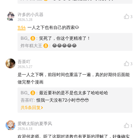
许多的小兵器
3
主播： BiG
2026.5.28
11:54
一人之下也有自己的西索🐶
嘉宾：讲脱口秀的何老师
BiG_
:
笑死了，你这个更精准了！
炸年糕大王
:
😂😂😂😂😂
声音设计：高筒靴不是高同学
吾茶吖
听友群 +V：BiG202107
3
2026.5.27
是一人之下啊，前段时间也重温了一遍，真的好期待后面能
做完整个漫画
我们自己的线下工作室：播可梦Studio
BiG_
:
最近要补的是不是也太多了哈哈哈哈
吾茶吖
:
恨我一天没有72小时🥹🥹🥹
共
5
条回复
坐标：青岛奥帆中心，欢迎来录播客�
爱晒太阳的夏季风
1
2026.6.18
欢迎何老师。听了这期对道教也有更新的理解了，好像确实