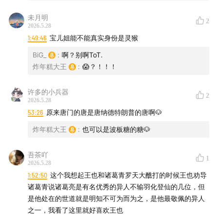
唐凯顿 - 纪录片《广府春秋》-流水
未月明
2
2026.5.28
1:49:46
宝儿姐能不能真实身份是灵猴
谭盾,马友友 - 思慕青冥剑
BiG_
:
啊？别啊ToT.
就是张恒 - 《楚国八百年》主题音乐
炸年糕大王
:
😱？！！！
一人之下S6 ED1 《探山》
许多的小兵器
2
2026.5.28
珍珍Cici - 在加纳共和国离婚
53:26
原来唐门的唐是唐纳德特朗普的唐啊🐶
炸年糕大王
:
也可以是波板糖的糖🐶
吾茶吖
1
2026.5.28
1:52:50
这个我想起王也和诸葛青罗天大醮打的时候王也劝导
诸葛青说诸葛亮是有名优秀的异人不输羽化登仙的几位，但
是他处在的世道就是明知不可为而为之，是他最敬佩的异人
之一，我看了这里就好喜欢王也