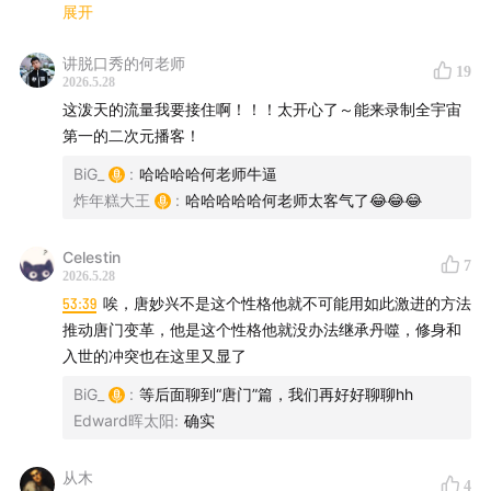
事、何为人与“诚”的理解、立场与成王败寇，以及二十四节
展开
01:11:42
无根生与张伯端：传承与创新的道家哲学
气与二十四节谷真的没关系吗？
01:26:25
真诚与接纳：“诚”的内外双重意义
讲脱口秀的何老师
19
01:36:23
“不错”逻辑与人生选择：从二十四节谷篇看成长
2026.5.28
本期节目我们还给大家搞到了《一人之下二十四节谷（上》
这泼天的流量我要接住啊！！！太开心了～能来录制全宇宙
与幸存
对应剧情的正版漫画，评论区随机掉落哦！
第一的二次元播客！
01:40:37
往期相关内容：
二十四节气的起源与演变
米二与《一人之下》丨揭开“国漫之光”面具，欣赏残酷与
01:45:44
BiG_
道家与儒家思想融合探讨
:
哈哈哈哈何老师牛逼
真实
炸年糕大王
:
哈哈哈哈哈何老师太客气了😂😂😂
01:51:59
探讨立场与成王败寇观念
《一人之下·碧游村篇》丨生而为人，何需抱歉！
《一人之下·陈朵篇》丨为了弄懂“封神篇章”，我们请来了
Celestin
7
“陈朵”本人！feat.巩大方
2026.5.28
【关于”菠萝油子“】
借《异人之下》，聊聊一部漫画是如何变成动画、真人剧
53:39
唉，唐妙兴不是这个性格他就不可能用如此激进的方法
和电影的！
推动唐门变革，他是这个性格他就没办法继承丹噬，修身和
菠萝油子（波螺油子），是青岛的一条已经消失不见的老
入世的冲突也在这里又显了
路，那里曾经充满了老城区的烟火气，但对于80、90后
❤️‍🔥请欣赏这周的节目吧❤️‍🔥如果喜欢，欢迎酌情为节目打赏💰
BiG_
:
等后面聊到“唐门”篇，我们再好好聊聊hh
的孩子来说，菠萝油子路上开着几家买二手漫画书的小
Edward晖太阳
:
确实
店，打开了无数孩子对漫画世界大门。虽然那条路已经消
失不见，但它却成了我们生命中，关于“漫画”所有记忆的
从木
4