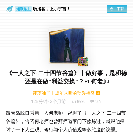
听播客，上小宇宙！
点击下载
通勤路上
眼睛好累
《一人之下·二十四节谷篇》丨做好事，是积德
还是在做“利益交换”？Ft.何老师
菠萝油子丨成年人听的动漫播客
125分钟
·
2个月前
6580
·
134
跟青岛脱口秀第一人何老师一起聊了《一人之下·二十四节
谷篇》，恰巧何老师也曾拜师道家门下修炼过，就跟他探
讨了一下人生观、修行与个人价值观等多维度的议题。