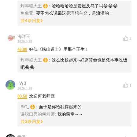
炸年糕大王
:
哈哈哈哈哈是爱屋及乌了吗😂😂😂
鱼象元
:
要不怎么说蜀汉是理想主义，是浪漫的！
共
4
条回复
海洋王
2
2026.5.28
48:08
好似《崂山道士》里那个王生！
炸年糕大王
:
这么比较起来~好歹算命也是凭本事吃饭
吧😂😂
_W3
1
2026.5.28
00:58
欢迎何老师👏
BiG_
:
面子是你给我撑起来的
讲脱口秀的何老师
:
我的荣幸～～
共
3
条回复