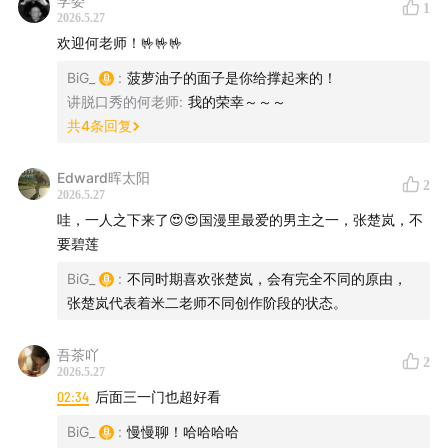
学委
1
2026.5.27
欢迎何老师！🤟🤟🤟
BiG_
:
菠萝油子的面子是你给撑起来的！
讲脱口秀的何老师
:
我的荣幸～～～
共
4
条回复
Edward晖太阳
2
2026.5.27
哇，一人之下来了😍😍国漫里最爱的男主之一，张楚岚，不
要碧莲
BiG_
:
不同时期喜欢张楚岚，会有完全不同的原由，
张楚岚代表着米二老师不同创作阶段的状态。
吾茶吖
2
2026.5.27
02:34
后面三一门也超好看
BiG_
:
慢慢聊！哈哈哈哈