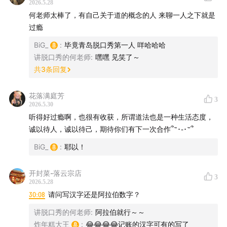
开始。
2026.5.28
何老师太棒了，有自己关于道的概念的人 来聊一人之下就是
过瘾
BiG_
:
毕竟青岛脱口秀第一人 咩哈哈哈
（图自：摄影师吴正中老师）
讲脱口秀的何老师
:
嘿嘿 见笑了～
共
3
条回复
【支持＆酒】
花落满庭芳
3
2026.5.30
这期内容依旧精彩，希望你们的耳朵会喜欢。如果觉得这
听得好过瘾啊，也很有收获，所谓道法也是一种生活态度，
期节目不错，请不要吝啬您的赞美，欢迎点赞评论任何您
诚以待人，诚以待己，期待你们有下一次合作՞˶･֊･˶՞
的想法，并把这期节目分享给您重要的人。同时也欢迎酌
BiG_
:
耶以！
情在您收听的平台给我们打赏鼓励。
开封菜-落云宗店
3
同时，欢迎选购【菠萝油子“醉牛啤”啤酒】，同时获得我
2026.5.28
们的专属“漫画卡牌”，独家呈现，仅此一家~
30:08
请问写汉字还是阿拉伯数字？
讲脱口秀的何老师
:
阿拉伯就行～～
炸年糕大王
:
😂😂😂😂记账的汉字可有的写了