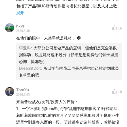
包括了产品和UG所有动作指向增长北极星，以及人才上敢让
年轻的增长人才无包袱无江湖气的分配高预算打仗，专业增
展开
长人才自闭环培养*工业化细分的组织力
hkvr
16
2026.5.30
增长策略：增长BP深入产品业务，定清楚三个月，一年，三
在他们的眼中，人类早就是耗材 。🌚
年最重要的增长策略打法，并快速分享字节系所有产品有效
的增长方法和策略实践
李亚科
:
大部分公司是做产品的逻辑，但他们是完全靠数
据驱动，说是耗材也不过分（仔细想想觉得他们骨子里挺
增长基建：整套的数据基建+指标体系+AB+监控体系+ROI评
恐怖、挺邪恶）
估，成功实践并超越硅谷派增长黑客理论，青出于蓝胜于蓝
DreamitDoit
:
所以字节的员工也是亲手把自己推进到裁员
的实践
名单里的吧
增长中台化：通用增长能力，包括push，裂变，激励中台，
TomXu
10
抖T互导，红包，affliate，大使，seo，投放，kol/koc，归
2026.6.05
因，用户分群，精细人群，活动等等，免费付费增长手段，
来自曾经战友/友商/投资人的评价：
能力组件化，内部增长武器库丰富且专业
1、一字不落听完tom叔小宇宙乱翻书这期播客了!好精彩!听
着听着就回想到以前的岁月了哈哈哈感觉那段时间是职业生
AI时代，增长的基础内核不变，本质上永远是产品价值*数据
涯里学到最多东西的一段。听过很多访谈的博客，感觉都没