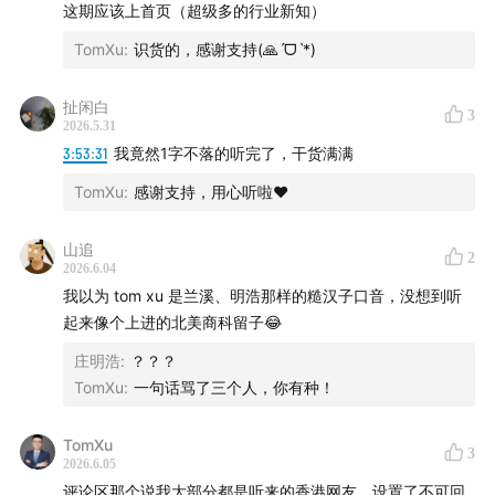
这期应该上首页（超级多的行业新知）
• 自动化投放真正的挑战在哪一块？素材、节点还是接口
TomXu
:
识货的，感谢支持(🙏ˊᗜˋ*)
等？
• 邱少云广告素材事件
扯闲白
3
2026.5.31
3:53:31
我竟然1字不落的听完了，干货满满
• 审核：事件之后素材风控努力，4道审核
TomXu
:
感谢支持，用心听啦❤️
• 热点是可以被创造出来的：刘畊宏、郭有才、张同学…
山追
2
• 几十上百亿的投放是怎么管的？
2026.6.04
我以为 tom xu 是兰溪、明浩那样的糙汉子口音，没想到听
•
风控男在高楼
起来像个上进的北美商科留子😂
庄明浩
:
？？？
57:06
素材工业化：从千沧到北斗
TomXu
:
一句话骂了三个人，你有种！
• 效果类广告挑了四个赛道：抖音、教育、重度游戏和番
TomXu
3
茄小说
2026.6.05
评论区那个说我大部分都是听来的香港网友，设置了不可回