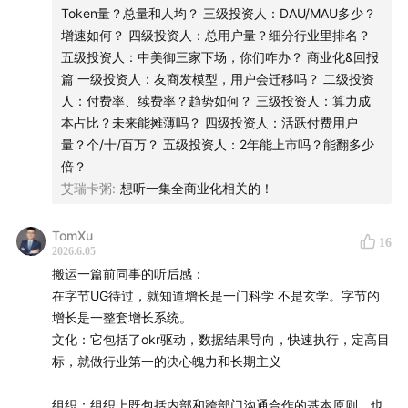
英语用户，国际市场是最大的机会。MySpace 当时的做法
Token量？总量和人均？ 三级投资人：DAU/MAU多少？
💡
本期内容由阶跃星辰赞助播出
是挑选目标市场，外包公司翻译初稿，再由本地团队修改。
增速如何？ 四级投资人：总用户量？细分行业里排名？
Facebook 增长团队一个叫哈维尔·奥利凡的成员——这个人
五级投资人：中美御三家下场，你们咋办？ 商业化&回报
阶跃星辰Step 3.7 Flash
是专门面向生产级 Agent 的高
后来成了 Facebook 三大核心部门之一中央产品服务集团的
篇 一级投资人：友商发模型，用户会迁移吗？ 二级投资
负责人——他开发了一个众包翻译系统，让用户自己介入翻
效率 Flash 模型，一开始就为 Agent、Coding、Search
人：付费率、续费率？趋势如何？ 三级投资人：算力成
译过程，对翻译结果投票。差不多 1 万人参与了法语、西班
和多模态工作流设计，让你的生产工作流又快又稳。
本占比？未来能摊薄吗？ 四级投资人：活跃付费用户
牙语和德语的翻译，西班牙语版四周搞定，德语版两周搞
量？个/十/百万？ 五级投资人：2年能上市吗？能翻多少
定，国际用户数量从此起飞，就是用工具和组织把国际化变
感兴趣的小伙伴欢迎点击
🔗链接
试试，新注册用户有代金
倍？
成一件可复制的事。
券，可以直接上手跑一跑，看看它在你的工作流里表现怎
艾瑞卡粥
:
想听一集全商业化相关的！
第三是把 A/B 测试和灰度发布做成基建。Facebook 2007
么样。
年就上了一个叫 GateKeeper 的发布测试系统，2012 年公司
TomXu
16
从 HTML5 转原生 APP 之后，又重新开发了一套移动端的灰
2026.6.05
阶跃星辰Step 3.7 Flash链接：
static.stepfun.com
度发布和 A/B 测试框架，叫 Airlock 和 Mobile Lab。
搬运一篇前同事的听后感：
Facebook 桌面端那时候是一周一发，每周二例行迭代，所
在字节UG待过，就知道增长是一门科学 不是玄学。字节的
有版本上线之前都要 A/B 测试拿到数据支撑。Facebook 那
增长是一整套增长系统。
个著名的 2012 年 Newsfeed 改版失败案例就是这么干的
文化：它包括了okr驱动，数据结果导向，快速执行，定高目
——顶尖团队改了新版界面，按惯例从 1% 灰度到 2%、
标，就做行业第一的决心魄力和长期主义
5%、10%，数据一路下滑，团队不信邪开到 12%，数据还是
难看，最后扎克伯格直接拍板回滚。
组织：组织上既包括内部和跨部门沟通合作的基本原则，也