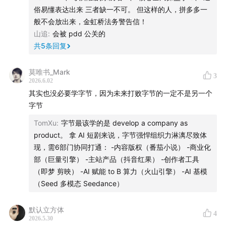
俗易懂表达出来 三者缺一不可。 但这样的人，拼多多一
•当你到达一个DAU的临界点的时候，你的自然流量就超
般不会放出来，金虹桥法务警告信！
过买量。所谓的
大力出奇迹
，奇迹其实就在这。
山追
:
会被 pdd 公关的
共
5
条回复
• 简单相信，傻傻坚持
莫唯书_Mark
3
• 15%是个临界点
2026.6.02
其实也没必要学字节，因为未来打败字节的一定不是另一个
• 案例分享：TikTok在巴西市场的增长
字节
TomXu
:
字节最该学的是 develop a company as
38:42
自动化投放：让机器替代投手
product。 拿 AI 短剧来说，字节强悍组织力淋漓尽致体
现，需6部门协同打通： -内容版权（番茄小说） -商业化
• 机器取代人工进行自动化投放，在字节的增长团队里
部（巨量引擎） -主站产品（抖音红果） -创作者工具
面，大概是什么时间落地的？
（即梦 剪映） -AI 赋能 to B 算力（火山引擎） -AI 基模
（Seed 多模态 Seedance）
• 我们六七年前就在“蒸馏”了
默认立方体
• 爆发型流量怎么投放？
4
2026.5.30