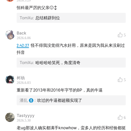
2026.5.29
• 字节的预测 LTV 模型
相关的明星粉丝重合度高的，不过还得是在中国有嘻哈这个
恒科最严厉的父亲🙂‍↕️
场域才行，估计简单代言都搞不定。这么看其实美拍是有机
• ROI 1、ROI 2、ROI 3
TomXu
:
总结精辟到位
会的。。后面变形去学了快手可惜了
7、不过我复盘了一下自己，我觉得当时我有一个盲区，就是
虽然17年 我看增长是比较担忧的，但是我忽略了一个点（或
Back
5
2026.6.06
者根本不知道），就是没想到头条当时商业化已经很赚钱
2:42:27
怪不得我没觉得汽水好用，原来是因为我从来没刷过
了，但对外非常低调。增长做到最后其实是拼商业化能力。
抖音
8、Tom哥 我听完了 受益匪浅。我简单介绍一下我现在做的
事情，之前咱们也认识，我是meta做增长的（a/b测试那一
TomXu
:
哈哈哈哈笑死，角度清奇
套framework）。我们比较擅长做0-1，Tom哥听完你字节那
一套，感觉太牛逼了。
树杨
5
9、前辈好～小宇宙听了你和潘乱的博客，作为也是UG Push
2026.6.03
的算法同学收获很大也非常有共鸣，听得热血澎湃，应该是
重新看了2013年和2016年字节的BP，真的牛逼
最近一年乱翻书收获最大的一期了，哈哈～ 您提到的Push那
【图】▲2018年初，张楠（Kelly）在混沌大学的分享《产
潘乱
:
吹过的牛逼都超额实现了
块关于用户打扰度的模型就是我在22年底做的哈，被cue到
品逻辑：日播十亿「魔性」抖音的产品思考》截图
还是很开心，现在我已经成长为Push基础技术的负责人，字
Tastyyyy
节真的是一个可以快速成长的宝藏公司。
6
2026.5.30
14:23
认知错位：实验公司，不是产品公司
10、四个小时的Podcast居然听完了，波澜壮阔的互联网增
老ug那波人确实都满手knowhow，蛮多人的经历和经验都挺
长史，潘乱老师很会问，Tom老师完全一手信息知无不言，