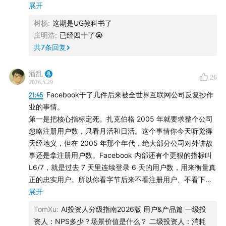
展开
逆势爆发，Tom串起了字节增长十年里几乎每一个关键节
聊了几十个细碎的往事，从头条到抖音，再到远渡重洋的
树杨
:
这期是UG教科书了
点的内部视角。
TikTok。那些以为早就被时光冲淡的记忆，忽然就像被雨水
庄明浩
:
已经四十了😭
打湿的书页，一页页清晰地铺展开来。
共
7
条回复
也聊一些少有人讲的细节：邱少云事件后的素材风控体
系，K3战役里抖音极速版怎么用人群包隔离避免蚕食主
那是属于字节2012-2022的故事，是AI浪潮席卷之前，一代
潘乱
端，跟 Facebook“DDoS”式投放是怎么回事，字节为什么
26
人的青春叙事。
2026.5.29
不碰积分墙和灌假量，以及一个25岁的校招生为什么敢拍
21:45
Facebook干了几件后来被全世界互联网公司反复抄作
再不坐下来好好聊聊，
板一个双月一个亿人民币的预算。
业的事情。
我们都快忘了，
第一是把核心指标定死。扎克伯格 2005 年就要求整个公司
原来我们已经快要四十岁了。
最后落回到一个问题：为什么字节跳动你学不会？
忽略注册用户数，只看月活和日活。这个事情你今天听觉得
天经地义，但在 2005 年那个年代，绝大部分公司对外讲故
📄
本期嘉宾
：Tom（上古UG增长专家，现短剧从业者）
事还是拿注册用户数。Facebook 内部还有个更狠的指标叫
L6/7，就是过去 7 天里连续登录 6 天的用户数，用来衡量真
🎙
主播
：潘乱
正的忠实用户。所以你看字节后来不看注册用户、不看下载
量，只看 DAU、留存和时长，这条线是从 Facebook 传下来
展开
🎬 视频播客将同步上线于 @潘乱的视频号、哔哩哔哩、微
的。
TomXu
:
AI投资人分级指南2026版 用户&产品篇 一级投
博、小红书、Youtube 等平台。
第二是国际化。2008 年 Facebook 用户大部分还是北美的
资人：NPS多少？场景价值是什么？ 二级投资人：消耗