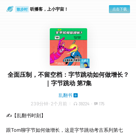
听播客，上小宇宙！
点击下载
散步时
通勤路上
全面压制，不留空档：字节跳动如何做增长？
｜字节跳动 第7集
乱翻书
239分钟
·
2个月前
39224
·
175
✍【乱翻书时刻】
跟Tom聊字节如何做增长，这是字节跳动考古系列第七