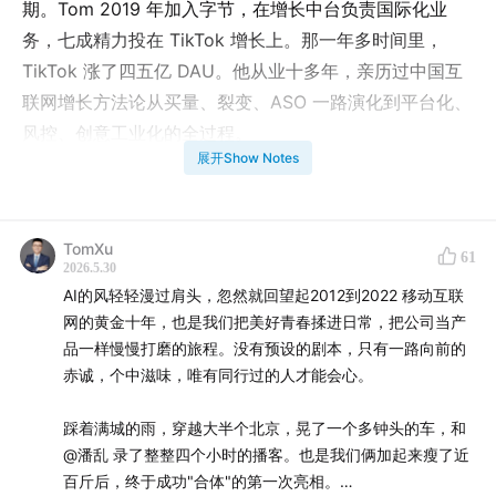
期。Tom 2019 年加入字节，在增长中台负责国际化业
务，七成精力投在 TikTok 增长上。那一年多时间里，
TikTok 涨了四五亿 DAU。他从业十多年，亲历过中国互
联网增长方法论从买量、裂变、ASO 一路演化到平台化、
风控、创意工业化的全过程。
展开Show Notes
行业里大多数公司理解的增长还停留在投放、渠道、裂
变，但字节这一代 UG 早已把增长做成了中台组织：算
730天甚至全生命周期的 LTV，建预测归因模型，搭红包
TomXu
61
2026.5.30
中台、千沧北斗，把投放优化师蒸馏成机器人。这一期我
AI的风轻轻漫过肩头，忽然就回望起2012到2022 移动互联
们想聊的不只是字节怎么涨 DAU，而是它怎么把增长做成
网的黄金十年，也是我们把美好青春揉进日常，把公司当产
一种核心能力。
品一样慢慢打磨的旅程。没有预设的剧本，只有一路向前的
赤诚，个中滋味，唯有同行过的人才能会心。
从2012年张一鸣画的那张 PPT，到2017年中国有嘻哈+吴
亦凡那条起床视频带来的百万新增，到2018年春节抖音一
踩着满城的雨，穿越大半个北京，晃了一个多钟头的车，和
个月涨几千万日活，到2019年巴西打快手、TikTok在欧美
@潘乱 录了整整四个小时的播客。也是我们俩加起来瘦了近
百斤后，终于成功"合体"的第一次亮相。
疫情期间一个双月涨1.2亿日活，再到这两年红果和豆包的