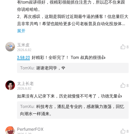
反馈*组织高速执行。见过这么多家ai创业公司，大部分ai公
有tom叔讲得好，很精彩很能抓住注意力，所以忍不住来跟
司还停留在市场部以tvc和大campaign主导的付费营销模糊
你说哈哈哈。
玄学实践中，甚至很多产品，产品价值和体验远没到vision愿
2、再次感叹，这期是我听过近期最牛逼的播客！信息量巨大
景，靠着诈骗式营销，作假TVC和达人效果，一次次拉高用
且非常共鸣！希望也能给更多公司老板普及自动化投放体
户对AI agent的期待，并利用替代的恐惧心理带来一波有新
系，感觉结合AI降低这一套体系门槛，自动化投放有可能成
展开
增没留存的波峰用户，而真正增长考验的是一号位，是否用
为后续很多公司的增长标配。
增长的理念建一家公司，考验的是一号位长期的战略定力和
玉米皮
3、听了@潘乱 最新一期谈字节跳动增长的播客，震撼!怎么
8
2026.6.02
决心。
说呢?科技司马迁真不是吹的，四个小时量大管饱，互联网从
3:58:23
好精彩！全听完了！ Tom 叔真的很强👍
业者，难道就不应有自己的信息锚点吗?
4、跟对人 + 打硬仗 真的成长飞快。早期不少学习能力强的
TomXu
:
谢谢老同学，🌹
⏰【时间线】
同学也是这么起飞了的。字节很难得的文化，把接力棒交给
新时代弄潮儿，很多公司在那么好的位置人是不可能愿意让
太上长老
一、为什么是字节——时代、认知、组织的三重错位
8
出位置的。
2026.6.02
5、干货满满，对于外界人士了解字节系产品的增长过程和很
如果没有人记录下来，历史就慢慢不可考了，功德无量👍
04:53
时代窗口的判断
多细节有很大帮助，整个过程输出非常有逻辑和条理，没有
TomXu
:
科技考古，潘乱是专业的，感谢脑力激荡，回忆
深刻的认知是没法输出这些内容的。差不多有4个小时吧，能
• 为什么字节能够在那个时间窗口，敢如此激进的去做增
向潮水一样涌来。
聊这么久，一般人可做不到。
长，去做投放？
6、这个真是insight！回头看，短视频启动最重要是：年轻
PerfumerFOX
颜值画像（好看，创作力强，时间多，好奇心重）然后去找
8