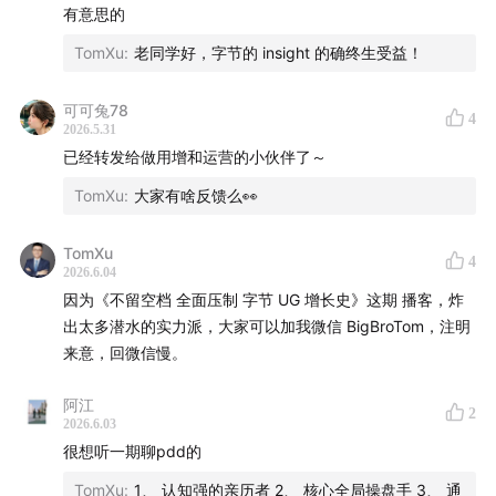
有意思的
• 增长是一门科学，不是玄学
与其说干货很多不如说全程行业秘辛，一瞥我们曾经历的那
些暗流涌动的互联网战争水面下的部分，很精彩，去听
TomXu
:
老同学好，字节的 insight 的确终生受益！
• 增长只是锦上添花，它不能雪中送炭
可可兔78
4
• 增长团队怎么更多的介入产品里面去？
2026.5.31
已经转发给做用增和运营的小伙伴了～
19:46
组织错位：UG 不是支持部门，是平台
TomXu
:
大家有啥反馈么👀
• 字节是把增长做成了一种中台，做成了一种标准化的能
TomXu
力
4
2026.6.04
因为《不留空档 全面压制 字节 UG 增长史》这期 播客，炸
• 字节在做增长的时候，ROI是最核心的考量的指标吗？
出太多潜水的实力派，大家可以加我微信 BigBroTom，注明
来意，回微信慢。
• 当时行业里面对于这种买量的公司，还是有点看不上的
阿江
2
二、UG系统是怎么搭出来的——从买量到操作系统
2026.6.03
很想听一期聊pdd的
31:25
大力出奇迹与临界点
TomXu
:
1、 认知强的亲历者 2、 核心全局操盘手 3、 通