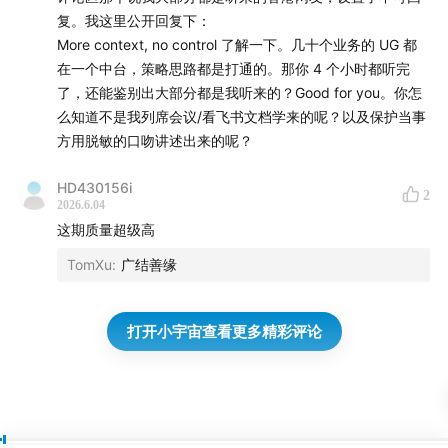
• AIGC 素材在字节内部跑到哪一步了
复。我这里公开回复下：
More context, no control 了解一下。几十个业务的 UG 都
• AIGC出现后，创意是越来越重要了
在一个中台，策略思路都是打通的。那你 4 个小时都听完
了，还能鉴别出大部分都是我听来的？Good for you。你怎
• 打标签，拆分素材的颗粒度
么知道不是我列席会议/看飞书文档学来的呢？以及保护当事
方用脱敏的口吻讲述出来的呢？
01:06:35
风控与三道防线
HD430156i
2
• 这是个非常江湖的行业
2026.6.04
这期质量超级高
• 哪些中间环节，可能会滋生腐败？
TomXu
:
广结善缘
• 字节是怎么看待一些“奇淫技巧”的增长的方式的？
打开小宇宙查看更多精彩评论
• 极速版怎么搞风控？
• 怎么防止“花钱买KPI”？没有出现过UG员工“为了完成KPI
把钱花浪费”的案例吗？